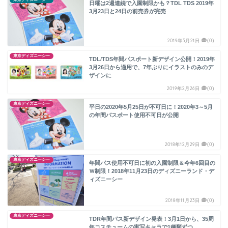
日曜は2週連続で入園制限かも？TDL TDS 2019年
3月23日と24日の前売券が完売
2019年3月21日
(0)
東京ディズニーシー
TDL/TDS年間パスポート新デザイン公開！2019年
3月26日から適用で、7年ぶりにイラストのみのデ
ザインに
2019年2月26日
(0)
東京ディズニーシー
平日の2020年5月25日が不可日に！2020年3～5月
の年間パスポート使用不可日が公開
2018年12月29日
(0)
東京ディズニーシー
年間パス使用不可日に初の入園制限＆今年6回目の
Ｗ制限！2018年11月23日のディズニーランド・デ
ィズニーシー
2018年11月23日
(0)
東京ディズニーシー
TDR年間パス新デザイン発表！3月1日から、35周
年コスチュームの実写キャラで1種類ずつ