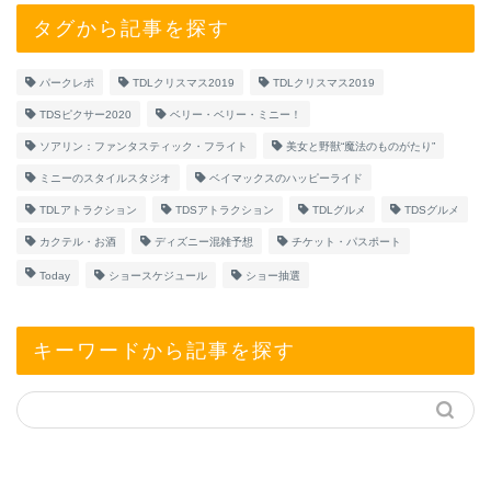
タグから記事を探す
パークレポ
TDLクリスマス2019
TDLクリスマス2019
TDSピクサー2020
ベリー・ベリー・ミニー！
ソアリン：ファンタスティック・フライト
美女と野獣“魔法のものがたり”
ミニーのスタイルスタジオ
ベイマックスのハッピーライド
TDLアトラクション
TDSアトラクション
TDLグルメ
TDSグルメ
カクテル・お酒
ディズニー混雑予想
チケット・パスポート
Today
ショースケジュール
ショー抽選
キーワードから記事を探す