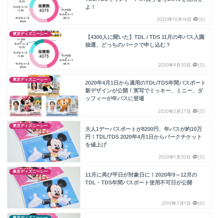
よ！
2020年10月16日
(6)
東京ディズニーシー
【4300人に聞いた】TDL / TDS 11月の年パス入園
抽選、どっちのパークで申し込む？
2020年9月30日
(0)
東京ディズニーシー
2020年4月1日から適用のTDL/TDS年間パスポート
新デザインが公開！実写でミッキー、ミニー、ダ
ッフィーが年パスに登場
2020年2月27日
(0)
東京ディズニーシー
大人1デーパスポートが8200円、年パスが約10万
円！TDL/TDS 2020年4月1日からパークチケット
を値上げ
2020年1月30日
(0)
東京ディズニーシー
11月に再び平日が対象日に！2020年9～12月の
TDL・TDS年間パスポート使用不可日が公開
2019年7月1日
(0)
東京ディズニーシー