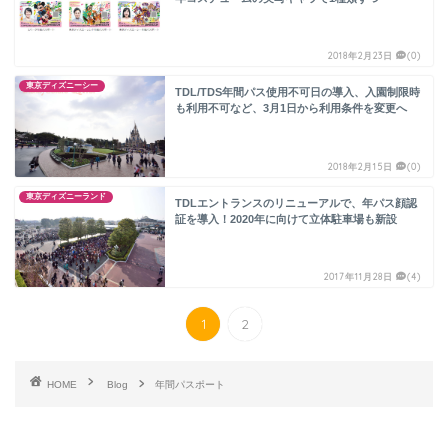
2018年2月23日
(0)
東京ディズニーシー
TDL/TDS年間パス使用不可日の導入、入園制限時
も利用不可など、3月1日から利用条件を変更へ
2018年2月15日
(0)
東京ディズニーランド
TDLエントランスのリニューアルで、年パス顔認
証を導入！2020年に向けて立体駐車場も新設
2017年11月28日
(4)
1
2
HOME
Blog
年間パスポート