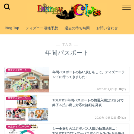
Blog Top
ディズニー混雑予想
過去の待ち時間
お問い合わせ
― TAG ―
年間パスポート
東京ディズニーシー
年間パスポートの払い戻しをしに、ディズニーラ
ンドに行ってきました！
2020年12月31日
(2)
東京ディズニーシー
TDL/TDS 年間パスポートの抽選入園は12月分で
終了＆払い戻し対応の詳細を発表
2020年10月22日
(12)
東京ディズニーシー
シー全振りの11月年パス入園の抽選結果…！
TDL/TDSでワンデーパス買うならGoToを活用せ