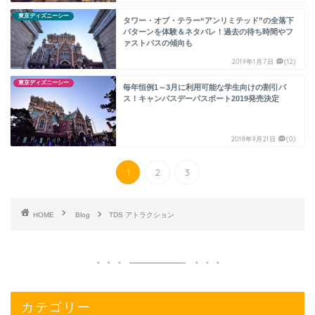
東京ディズニーシー
タワー・オブ・テラー“アンリミテッド”の全落下
パターンを体験＆ネタバレ！過去の待ち時間やフ
ァストパスの傾向も
2019年1月7日
(12)
東京ディズニーシー
毎年恒例1～3月に利用可能な学生向けの割引パ
ス！キャンパスデーパスポート2019発売決定
2018年9月21日
(0)
1
2
3
HOME
Blog
TDS アトラクション
カテゴリー