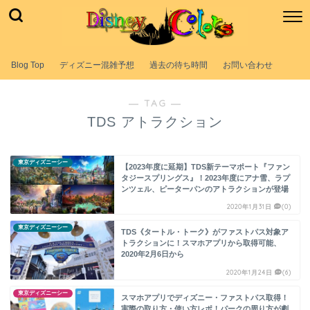
Blog Top
ディズニー混雑予想
過去の待ち時間
お問い合わせ
― TAG ―
TDS アトラクション
東京ディズニーシー
【2023年度に延期】TDS新テーマポート『ファン
タジースプリングス』！2023年度にアナ雪、ラプ
ンツェル、ピーターパンのアトラクションが登場
2020年1月31日
(0)
東京ディズニーシー
TDS《タートル・トーク》がファストパス対象ア
トラクションに！スマホアプリから取得可能、
2020年2月6日から
2020年1月24日
(6)
東京ディズニーシー
スマホアプリでディズニー・ファストパス取得！
実際の取り方・使い方レポ！パークの周り方が劇