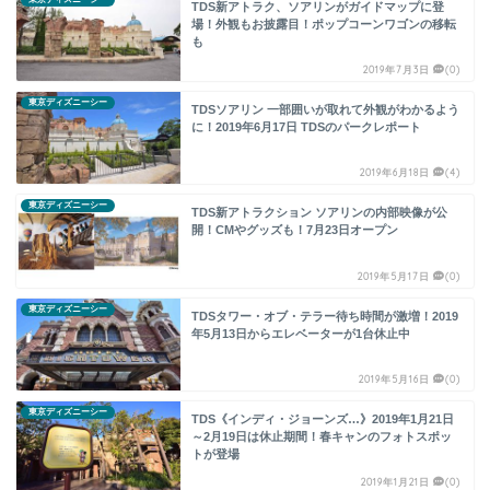
TDS新アトラク、ソアリンがガイドマップに登
場！外観もお披露目！ポップコーンワゴンの移転
も
2019年7月3日
(0)
東京ディズニーシー
TDSソアリン 一部囲いが取れて外観がわかるよう
に！2019年6月17日 TDSのパークレポート
2019年6月18日
(4)
東京ディズニーシー
TDS新アトラクション ソアリンの内部映像が公
開！CMやグッズも！7月23日オープン
2019年5月17日
(0)
東京ディズニーシー
TDSタワー・オブ・テラー待ち時間が激増！2019
年5月13日からエレベーターが1台休止中
2019年5月16日
(0)
東京ディズニーシー
TDS《インディ・ジョーンズ…》2019年1月21日
～2月19日は休止期間！春キャンのフォトスポッ
トが登場
2019年1月21日
(0)