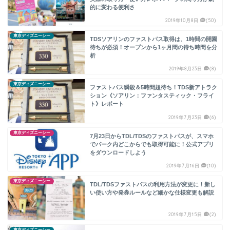
的に変わる便利さ
2019年10月8日
(50)
東京ディズニーシー
TDSソアリンのファストパス取得は、1時間の開園
待ちが必須！オープンから1ヶ月間の待ち時間を分
析
2019年8月23日
(8)
東京ディズニーシー
ファストパス瞬殺＆5時間超待ち！TDS新アトラク
ション《ソアリン：ファンタスティック・フライ
ト》レポート
2019年7月23日
(6)
東京ディズニーシー
7月23日からTDL/TDSのファストパスが、スマホ
でパーク内どこからでも取得可能に！公式アプリ
をダウンロードしよう
2019年7月16日
(10)
東京ディズニーシー
TDL/TDSファストパスの利用方法が変更に！新し
い使い方や発券ルールなど細かな仕様変更も解説
2019年7月15日
(2)
東京ディズニーシー