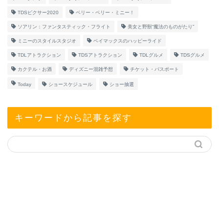
TDSピクサー2020
ベリー・ベリー・ミニー！
ソアリン：ファンタスティック・フライト
美女と野獣“魔法のものがたり”
ミニーのスタイルスタジオ
ベイマックスのハッピーライド
TDLアトラクション
TDSアトラクション
TDLグルメ
TDSグルメ
カクテル・お酒
ディズニー混雑予想
チケット・パスポート
Today
ショースケジュール
ショー抽選
キーワードから記事を探す