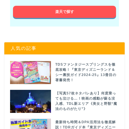
楽天で探す
人気の記事
TDSファンタジースプリングスを徹
底攻略！『東京ディズニーランド＆
シー裏技ガイド2024-25』13冊目の
著書発売！
【写真57枚ネタバレあり】何度乗っ
ても泣ける…！映画の感動が蘇る没
入感、TDL新エリア《美女と野獣“魔
法のものがたり”》
最新待ち時間＆DPA活用法を徹底解
説！TDRガイド本『東京ディズニー