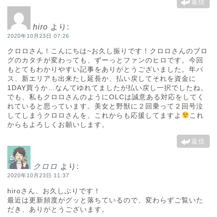
返信
hiro
より:
2020年10月23日 07:26
クロロさん！こんにちは~お久し振りです！クロロさんのブロ
グのカタチが変わっても、ずーっとファンのヒロです。今回
もとてもわかりやすい記事をありがとうございました。年パ
ス、新エリアも出来たし延長か、払い戻してそれを資金に
1DAY買うか…なんてゆれてましたが払い戻し一択でしたね。
でも、私もクロロさんのようにOLCは誠意ある対応をしてく
れていると思っています。美女と野獣に２回乗って２回号泣
してしまうクロロさんを、これからも応援してますよ
これ
からもよろしくお願いします。
返信
クロロ
より:
2020年10月23日 11:37
hiroさん、お久しぶりです！
最近は更新頻度がグッと落ちているので、変わらずご覧いた
だき、ありがとうございます。