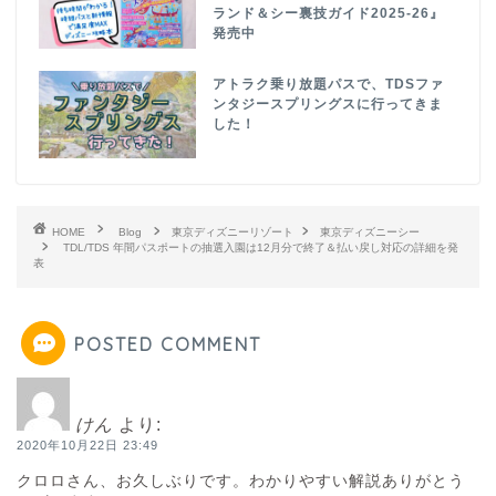
ランド＆シー裏技ガイド2025-26』
発売中
アトラク乗り放題パスで、TDSファ
ンタジースプリングスに行ってきま
した！
HOME
Blog
東京ディズニーリゾート
東京ディズニーシー
TDL/TDS 年間パスポートの抽選入園は12月分で終了＆払い戻し対応の詳細を発
表
POSTED COMMENT
けん
より:
2020年10月22日 23:49
クロロさん、お久しぶりです。わかりやすい解説ありがとう