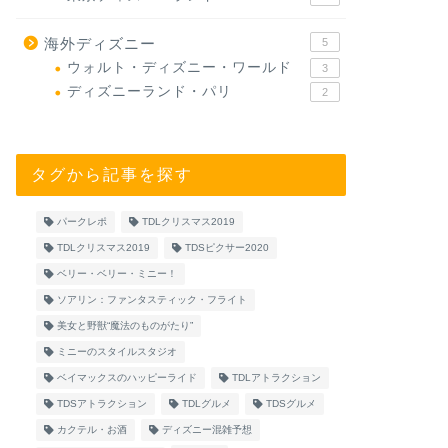
海外ディズニー
5
ウォルト・ディズニー・ワールド
3
ディズニーランド・パリ
2
タグから記事を探す
パークレポ
TDLクリスマス2019
TDLクリスマス2019
TDSピクサー2020
ベリー・ベリー・ミニー！
ソアリン：ファンタスティック・フライト
美女と野獣“魔法のものがたり”
ミニーのスタイルスタジオ
ベイマックスのハッピーライド
TDLアトラクション
TDSアトラクション
TDLグルメ
TDSグルメ
カクテル・お酒
ディズニー混雑予想