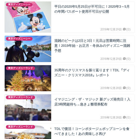
東京ディズニーシー
平日の2020年5月25日が不可日に！2020年3～5月
の年間パスポート使用不可日が公開
2018年12月29日
(0)
東京ディズニーシー
混雑のピークは2日と3日！元旦は営業時間に注
意！2019年始・お正月・冬休みのディズニー混雑
予想
2018年12月29日
(0)
東京ディズニーランド
35周年のクリスマスを振り返ります！TDL『ディ
ズニー・クリスマス2018』レポート
2018年12月28日
(0)
東京ディズニーランド
イマジニング・ザ・マジック 新グッズ発売日！入
店3時間超待ち→急きょ整理券配布
2018年12月28日
(0)
東京ディズニーランド
TDLで復活！コーンポタージュポップコーンを食
べてきました！あの美味しさ再び