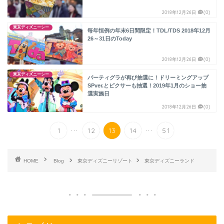
2018年12月26日
(0)
東京ディズニーシー
毎年恒例の年末6日間限定！TDL/TDS 2018年12月
26～31日のToday
2018年12月26日
(0)
東京ディズニーシー
パーティグラが再び抽選に！ドリーミングアップ
SPver.とピクサーも抽選！2019年1月のショー抽
選実施日
2018年12月26日
(0)
...
...
1
12
13
14
51
HOME
Blog
東京ディズニーリゾート
東京ディズニーランド