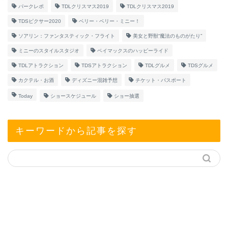
パークレポ
TDLクリスマス2019
TDLクリスマス2019
TDSピクサー2020
ベリー・ベリー・ミニー！
ソアリン：ファンタスティック・フライト
美女と野獣“魔法のものがたり”
ミニーのスタイルスタジオ
ベイマックスのハッピーライド
TDLアトラクション
TDSアトラクション
TDLグルメ
TDSグルメ
カクテル・お酒
ディズニー混雑予想
チケット・パスポート
Today
ショースケジュール
ショー抽選
キーワードから記事を探す