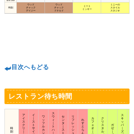
ウッド
ウッド
ミニーの
ミート
時刻
チャック
チャック
スタイル
ミッキー
デイジー
ドナルド
スタジオ
目次へもどる
レストラン待ち時間
ス
ア
イ
ス
ワ
ウ
セ
リ
イ
｜
カ
ク
キ
ス
ッ
ィ
ン
フ
れ
ス
ス
フ
リ
ッ
ク
フ
｜
タ
レ
す
ク
ト
ェ
ス
ガ
パ
ウ
ル
ト
｜
ッ
と
時
リ
サ
オ
タ
ゼ
｜
ィ
カ
ハ
ス
シ
ら
刻
｜
イ
｜
ル
｜
ズ
｜
ン
｜
ト
ュ
ん