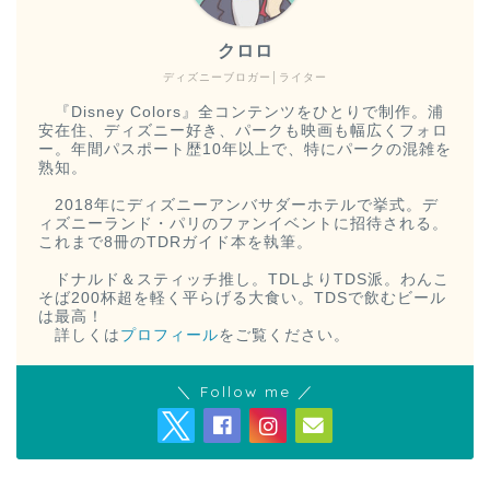
クロロ
ディズニーブロガー│ライター
『Disney Colors』全コンテンツをひとりで制作。浦
安在住、ディズニー好き、パークも映画も幅広くフォロ
ー。年間パスポート歴10年以上で、特にパークの混雑を
熟知。
2018年にディズニーアンバサダーホテルで挙式。デ
ィズニーランド・パリのファンイベントに招待される。
これまで8冊のTDRガイド本を執筆。
ドナルド＆スティッチ推し。TDLよりTDS派。わんこ
そば200杯超を軽く平らげる大食い。TDSで飲むビール
は最高！
詳しくは
プロフィール
をご覧ください。
＼ Follow me ／