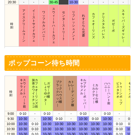
20:30
-
-
-
30-45
10-30
-
-
-
-
-
-
ス
ア
イ
ス
ワ
ウ
セ
リ
イ
｜
カ
ク
キ
ス
ッ
ィ
ン
フ
れ
ス
ス
フ
リ
ッ
ク
フ
｜
タ
レ
す
ク
ト
ェ
ス
ガ
パ
ウ
ル
ト
｜
ッ
と
時
リ
サ
オ
タ
ゼ
｜
ィ
カ
ハ
ス
シ
ら
刻
｜
イ
｜
ル
｜
ズ
｜
ン
｜
ト
ュ
ん
ム
ド
リ
パ
ボ
ギ
ザ
パ
ト
リ
メ
北
コ
カ
ン
レ
ャ
｜
ニ
カ
｜
ン
齋
｜
フ
ズ
ス
レ
ズ
｜
フ
ト
ト
ン
ェ
｜
ェ
ポップコーン待ち時間
キス
抹カ
キル
ブク
カト
ャウ
茶フ
しガ
ャプ
ハハ
ピト
キポ
ラッ
レレ
ミカ
ラィ
ホェ
ょゼ
ラテ
ニニ
スゥ
ャッ
ック
｜｜
ルル
メ｜
ワオ
う｜
メィ
｜｜
タ｜
ラプ
時
クハ
デ
ク｜
ルト
イ｜
ゆボ
ル｜
ハ
チン
メア
刻
ペウ
ィ
テセ
ハ
トリ
バ横
ポ
ン
オポ
ルロ
ッス
ン
ィル
｜
チン
タ
ッ
ト
ッ
ッ
パ横
グ
｜横
ト
ョズ
｜
パ
前
プ
ト
｜
横
前
コ前
｜
9:00
0-10
-
0-10
-
-
0-10
-
0-10
-
-
9:30
10-30
-
10-30
0-10
-
10-30
0-10
10-30
-
0-10
10:00
10-30
0-10
10-30
10-30
10-30
10-30
10-30
10-30
0-10
0-10
10:30
10-30
0-10
10-30
10-30
10-30
10-30
10-30
10-30
0-10
10-3
11:00
10-30
0-10
10-30
10-30
10-30
10-30
10-30
10-30
0-10
10-3