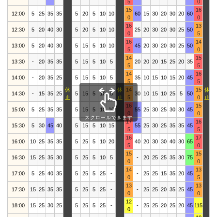
5
0
15
16
12:00
5
25
35
35
5
20
5
10
10
60
15
30
20
30
20
60
2
0
0
16
13
12:30
5
20
40
30
5
20
5
10
10
25
20
30
20
30
25
50
2
0
5
16
14
13:00
5
20
40
30
5
15
5
10
10
45
20
30
20
30
25
50
3
5
0
14
15
13:30
-
20
35
35
5
15
5
10
5
20
20
20
15
25
20
35
2
5
5
14
16
14:00
-
20
35
25
5
15
5
10
5
35
10
15
10
15
20
45
1
5
5
休
休
14
15
休
14:30
-
15
35
25
5
15
5
10
5
30
10
15
10
25
5
50
2
止
止
5
0
止
16
15
15:00
5
25
35
35
5
15
5
10
10
55
25
30
25
30
30
45
3
0
0
スクロールできます
17
16
15:30
5
30
45
40
5
15
5
10
15
55
25
30
25
35
35
45
3
5
5
16
17
16:00
10
25
35
35
5
25
5
10
20
40
20
30
30
40
30
65
3
5
0
15
15
16:30
15
25
35
30
5
25
5
10
5
-
20
25
25
35
30
75
3
0
0
14
13
17:00
5
25
40
35
5
25
5
25
-
-
25
25
15
35
20
45
2
0
5
13
13
17:30
15
25
35
35
5
25
5
25
-
-
25
25
20
35
25
45
3
0
0
12
18:00
15
25
30
25
5
25
5
25
-
-
25
25
20
25
20
45
115
3
0