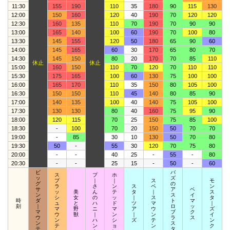
11:30
155
190
110
35
180
90
115
130
12:00
150
160
120
40
190
70
120
120
12:30
160
135
110
70
190
70
90
90
13:00
165
140
100
60
190
70
100
80
13:30
145
155
120
50
180
65
90
60
14:00
145
165
60
30
170
65
80
70
14:30
145
150
80
20
170
70
85
110
休止
休止
15:00
160
150
110
70
120
70
110
110
15:30
175
165
100
60
130
75
100
100
16:00
165
170
110
35
150
80
105
100
16:30
150
150
110
45
140
80
85
90
17:00
140
135
100
40
140
75
105
100
17:30
130
130
80
40
160
75
95
90
18:00
120
115
70
25
150
75
85
100
18:30
-
100
70
20
150
50
70
70
19:00
-
85
30
10
130
50
70
80
19:30
50
-
55
30
120
70
75
80
20:00
-
-
40
25
-
55
-
80
20:30
-
-
25
15
-
50
-
60
ビ
バ
ス
プ
ホ
ッ
ズ
プ
｜
｜
ス
モ
グ
の
ラ
さ
ン
ス
ペ
ン
サ
ア
ベ
ッ
美
ん
テ
タ
｜
ス
ン
ス
イ
シ
女
の
ッ
｜
ス
タ
時
ダ
ト
マ
ュ
と
ハ
ド
ツ
マ
｜
刻
｜
ロ
ッ
マ
野
ニ
マ
ア
ウ
ズ
マ
ブ
ク
ウ
獣
｜
ン
｜
ン
イ
ウ
ラ
ス
ン
ハ
シ
ズ
テ
ン
ン
ス
テ
ン
ョ
ン
ク
テ
タ