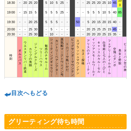
10
18:30
-
20
25
20
5
10
5
25
-
-
-
25
25
20
25
10
45
1
0
19:00
-
15
15
5
5
5
5
25
-
-
-
5
5
5
10
5
40
85
1
19:30
-
-
20
25
5
5
5
-
-
50
-
5
20
15
20
15
40
-
1
20:00
-
-
25
30
-
5
-
-
-
-
-
20
25
25
25
15
45
-
2
20:30
-
-
25
30
-
10
-
-
-
-
-
20
20
20
25
15
35
-
1
シ
蒸
ビ
イ
カ
ス
ア
フ
ウ
ュ
気
ッ
ッ
キ
白
ジ
ン
ト
プ
リ
ェ
ピ
エ
魅
｜
船
グ
ツ
ャ
雪
ャ
ト
ム
ラ
ス
ア
｜
ス
カ
ツ
惑
テ
マ
サ
ア
ッ
姫
空
オ
ン
リ
ソ
ッ
カ
の
リ
美
タ
タ
リ
リ
の
ィ
｜
ン
ス
ス
と
飛
ム
グ
｜
｜
シ
ヌ
テ
｜
女
｜
時
ン
ブ
｜
チ
ン
ク
ダ
モ
ル
七
ぶ
ニ
ル
ベ
ヤ
ュ
｜
ィ
テ
と
パ
刻
リ
の
ハ
キ
グ
ト
｜
｜
カ
人
ダ
バ
ク
ア
島
マ
探
｜
イ
野
ン
バ
海
ウ
ル
ギ
ウ
マ
ル
ル
の
ン
ス
ル
シ
い
ウ
検
パ
ル
獣
空
｜
賊
ス
｜
ャ
ェ
ウ
ワ
｜
こ
ボ
｜
ア
か
ン
｜
ホ
の
鉄
ム
ラ
イ
ン
｜
セ
び
ズ
タ
だ
テ
テ
｜
旅
道
リ
ン
テ
ル
ル
と
｜
ン
ィ
ル
｜
号
ン
ド
目次へもどる
グリーティング待ち時間