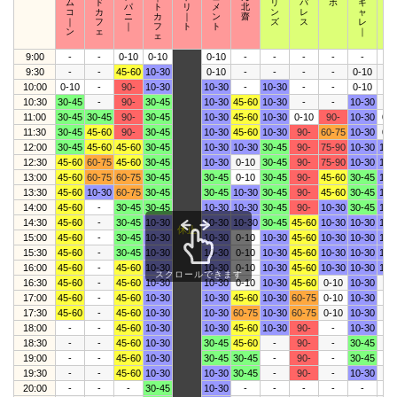
ム
ド
リ
パ
ボ
ギ
ザ
パ
ト
リ
メ
北
コ
カ
ン
レ
ャ
｜
ニ
カ
｜
ン
齋
｜
フ
ズ
ス
レ
ズ
｜
フ
ト
ト
ン
ェ
｜
ェ
9:00
-
-
0-10
0-10
0-10
-
-
-
-
-
-
9:30
-
-
45-60
10-30
0-10
-
-
-
-
0-10
-
10:00
0-10
-
90-
10-30
10-30
-
10-30
-
-
0-10
-
10:30
30-45
-
90-
30-45
10-30
45-60
10-30
-
-
10-30
-
11:00
30-45
30-45
90-
30-45
10-30
45-60
10-30
0-10
90-
10-30
0-1
11:30
30-45
45-60
90-
30-45
10-30
45-60
10-30
90-
60-75
10-30
0-1
12:00
30-45
45-60
45-60
30-45
10-30
10-30
30-45
90-
75-90
10-30
10-
12:30
45-60
60-75
45-60
30-45
10-30
0-10
30-45
90-
75-90
10-30
10-
13:00
45-60
60-75
60-75
30-45
30-45
0-10
30-45
90-
45-60
30-45
10-
13:30
45-60
10-30
60-75
30-45
30-45
10-30
30-45
90-
45-60
30-45
10-
14:00
45-60
-
30-45
30-45
10-30
10-30
30-45
90-
10-30
30-45
10-
14:30
45-60
-
30-45
10-30
10-30
10-30
30-45
45-60
10-30
10-30
10-
休止
15:00
45-60
-
30-45
10-30
10-30
0-10
10-30
45-60
10-30
10-30
10-
15:30
45-60
-
30-45
10-30
10-30
0-10
10-30
45-60
10-30
10-30
10-
16:00
45-60
-
45-60
10-30
10-30
0-10
10-30
45-60
10-30
10-30
10-
スクロールできます
16:30
45-60
-
45-60
10-30
10-30
0-10
10-30
45-60
0-10
10-30
-
17:00
45-60
-
45-60
10-30
10-30
45-60
10-30
60-75
0-10
10-30
-
17:30
45-60
-
45-60
10-30
10-30
60-75
10-30
60-75
0-10
10-30
-
18:00
-
-
45-60
10-30
10-30
45-60
10-30
90-
-
10-30
-
18:30
-
-
45-60
10-30
30-45
45-60
-
90-
-
30-45
-
19:00
-
-
45-60
10-30
30-45
30-45
-
90-
-
30-45
-
19:30
-
-
45-60
10-30
10-30
30-45
-
90-
-
10-30
-
20:00
-
-
-
30-45
10-30
-
-
-
-
-
-