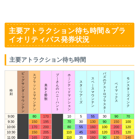
主要アトラクション待ち時間＆プラ
イオリティパス発券状況
主要アトラクション待ち時間
ビ
バ
ス
プ
ホ
ッ
ズ
プ
｜
｜
ス
モ
グ
の
ラ
さ
ン
ス
ペ
ン
サ
ア
ベ
ッ
美
ん
テ
タ
｜
ス
ン
ス
イ
シ
女
の
ッ
｜
ス
タ
時
ダ
ト
マ
ュ
と
ハ
ド
ツ
マ
｜
刻
｜
ロ
ッ
マ
野
ニ
マ
ア
ウ
ズ
マ
ブ
ク
ウ
獣
｜
ン
｜
ン
イ
ウ
ラ
ス
ン
ハ
シ
ズ
テ
ン
ン
ス
テ
ン
ョ
ン
ク
テ
タ
ン
ト
ン
ン
｜
9:00
80
170
10
5
55
30
90
70
9:30
150
195
70
30
130
90
150
100
10:00
170
200
80
55
160
100
200
120
10:30
150
205
110
45
160
120
175
120
11:00
165
230
110
35
160
90
130
140