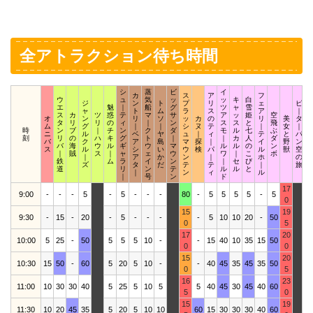
全アトラクション待ち時間
シ
蒸
ビ
イ
カ
ス
ア
フ
ウ
ュ
気
ッ
ッ
キ
白
ジ
ン
ト
プ
リ
ェ
ピ
エ
魅
｜
船
グ
ツ
ャ
雪
ャ
ト
ム
ラ
ス
ア
｜
ス
カ
ツ
惑
テ
マ
サ
ア
ッ
姫
空
オ
ン
リ
ソ
ッ
カ
の
リ
美
タ
タ
リ
リ
の
ィ
｜
ン
ス
ス
と
飛
ム
グ
｜
｜
シ
ヌ
テ
｜
女
｜
時
ン
ブ
｜
チ
ン
ク
ダ
モ
ル
七
ぶ
ニ
ル
ベ
ヤ
ュ
｜
ィ
テ
と
パ
刻
リ
の
ハ
キ
グ
ト
｜
｜
カ
人
ダ
バ
ク
ア
島
マ
探
｜
イ
野
ン
バ
海
ウ
ル
ギ
ウ
マ
ル
ル
の
ン
ス
ル
シ
い
ウ
検
パ
ル
獣
空
｜
賊
ス
｜
ャ
ェ
ウ
ワ
｜
こ
ボ
｜
ア
か
ン
｜
ホ
の
鉄
ム
ラ
イ
ン
｜
セ
び
ズ
タ
だ
テ
テ
｜
旅
道
リ
ン
テ
ル
ル
と
｜
ン
ィ
ル
｜
号
ン
ド
17
9:00
-
-
-
5
-
5
-
-
-
80
-
5
5
5
5
-
5
0
15
19
9:30
-
15
-
20
-
5
-
-
-
-
5
10
10
20
-
50
0
5
17
20
10:00
5
25
-
50
5
5
5
10
-
-
15
40
10
35
15
50
4
0
0
15
20
10:30
15
50
-
60
5
20
5
10
-
-
40
45
35
45
35
50
3
0
5
16
23
11:00
10
30
30
40
5
25
5
10
5
5
40
45
30
45
40
60
3
5
0
15
19
11:30
10
20
45
35
5
20
5
10
10
60
15
30
30
30
40
60
4