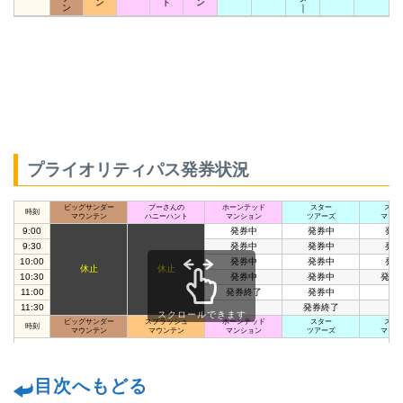
ン
ト
ン
ン
｜
プライオリティパス発券状況
ビッグサンダー
プーさんの
ホーンテッド
スター
スペ
時刻
マウンテン
ハニーハント
マンション
ツアーズ
マウン
9:00
発券中
発券中
発券
9:30
発券中
発券中
発券
10:00
発券中
発券中
発券
休止
休止
10:30
発券中
発券中
発券
11:00
発券終了
発券中
11:30
発券終了
スクロールできます
ビッグサンダー
スプラッシュ
ホーンテッド
スター
スペ
時刻
マウンテン
マウンテン
マンション
ツアーズ
マウン
目次へもどる