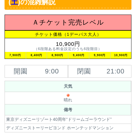
(
土
)の混雑解説
Ａチケット完売レベル
チケット価格（1デーパス大人）
10,900円
（6段階ある料金設定のうち6段階目）
7,900円
8,400円
8,900円
9,400円
9,900円
10,900円
開園
9:00
閉園
21:00
天気
晴れ
備考
東京ディズニーリゾート40周年“ドリームゴーラウンド”
ディズニーストーリービヨンド ホーンテッドマンション