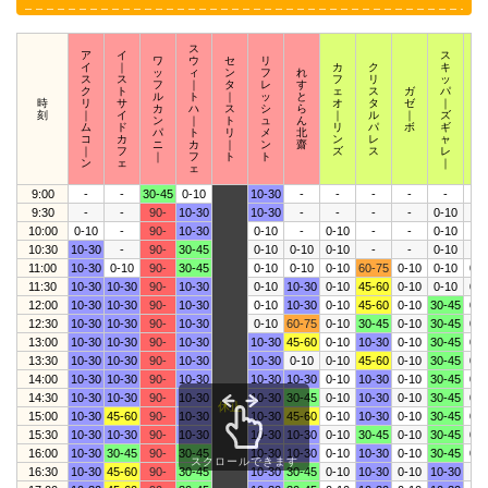
ス
ア
イ
ス
ワ
ウ
セ
リ
イ
｜
カ
ク
キ
ス
ッ
ィ
ン
フ
れ
ス
ス
フ
リ
ッ
ク
フ
｜
タ
レ
す
ク
ト
ェ
ス
ガ
パ
ウ
ル
ト
｜
ッ
と
時
リ
サ
オ
タ
ゼ
｜
ィ
カ
ハ
ス
シ
ら
刻
｜
イ
｜
ル
｜
ズ
｜
ン
｜
ト
ュ
ん
ム
ド
リ
パ
ボ
ギ
ザ
パ
ト
リ
メ
北
コ
カ
ン
レ
ャ
｜
ニ
カ
｜
ン
齋
｜
フ
ズ
ス
レ
ズ
｜
フ
ト
ト
ン
ェ
｜
ェ
9:00
-
-
30-45
0-10
10-30
-
-
-
-
-
-
9:30
-
-
90-
10-30
10-30
-
-
-
-
0-10
-
10:00
0-10
-
90-
10-30
0-10
-
0-10
-
-
0-10
-
10:30
10-30
-
90-
30-45
0-10
0-10
0-10
-
-
0-10
-
11:00
10-30
0-10
90-
30-45
0-10
0-10
0-10
60-75
0-10
0-10
0-1
11:30
10-30
10-30
90-
10-30
0-10
10-30
0-10
45-60
0-10
0-10
0-1
12:00
10-30
10-30
90-
10-30
0-10
10-30
0-10
45-60
0-10
30-45
0-1
12:30
10-30
10-30
90-
10-30
0-10
60-75
0-10
30-45
0-10
30-45
0-1
13:00
10-30
10-30
90-
10-30
10-30
45-60
0-10
10-30
0-10
30-45
0-1
13:30
10-30
10-30
90-
10-30
10-30
0-10
0-10
45-60
0-10
30-45
0-1
14:00
10-30
10-30
90-
10-30
10-30
10-30
0-10
10-30
0-10
30-45
0-1
14:30
10-30
10-30
90-
10-30
10-30
30-45
0-10
10-30
0-10
30-45
0-1
休止
15:00
10-30
45-60
90-
10-30
10-30
45-60
0-10
10-30
0-10
30-45
0-1
15:30
10-30
10-30
90-
10-30
10-30
10-30
0-10
30-45
0-10
30-45
0-1
16:00
10-30
30-45
90-
30-45
10-30
10-30
0-10
10-30
0-10
30-45
0-1
スクロールできます
16:30
10-30
45-60
90-
30-45
10-30
30-45
0-10
10-30
0-10
10-30
-