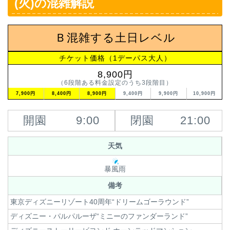
(火)の混雑解説
Ｂ混雑する土日レベル
チケット価格（1デーパス大人）
8,900円
（6段階ある料金設定のうち3段階目）
7,900円
8,400円
8,900円
9,400円
9,900円
10,900円
開園
9:00
閉園
21:00
天気
暴風雨
備考
東京ディズニーリゾート40周年“ドリームゴーラウンド”
ディズニー・パルパルーザ“ミニーのファンダーランド”