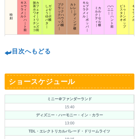
キス
抹カ
キル
ブク
カト
ャウ
茶フ
しガ
ャプ
ハハ
ピト
キポ
ラッ
レレ
ミカ
ラィ
ホェ
ょゼ
ラテ
ニニ
スゥ
ャッ
ック
｜｜
ルル
メ｜
ワオ
う｜
メィ
｜｜
タ｜
ラプ
時
クハ
デ
ク｜
ルト
イ｜
ゆボ
ル｜
ハ
チン
メア
刻
ペウ
ィ
テセ
ハ
トリ
バ横
ポ
ン
オポ
ルロ
ッス
ン
ィル
｜
チン
タ
ッ
ト
ッ
ッ
パ横
グ
｜横
ト
ョズ
｜
パ
前
プ
ト
｜
横
前
コ前
｜
目次へもどる
ショースケジュール
ミニー＠ファンダーランド
15:40
ディズニー・ハーモニー・イン・カラー
13:00
TDL・エレクトリカルパレード・ドリームライツ