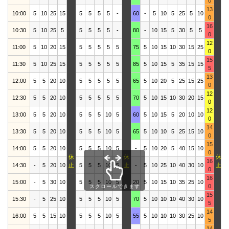
0
13
10:00
5
10
25
15
5
5
5
5
-
60
-
5
10
5
25
5
10
1
0
16
10:30
5
10
25
5
5
5
5
5
-
80
-
10
15
5
30
5
5
1
0
12
11:00
5
10
20
15
5
5
5
5
5
75
5
10
15
10
30
15
25
1
0
15
11:30
5
10
25
15
5
5
5
5
5
85
5
10
15
5
35
15
15
1
5
13
12:00
5
5
20
10
5
5
5
5
5
65
5
10
20
5
25
15
25
2
0
12
12:30
5
5
20
10
5
5
5
5
5
70
5
10
15
10
30
20
15
2
0
12
13:00
5
5
20
10
5
5
5
10
5
60
5
10
15
5
20
10
10
2
0
14
13:30
5
5
20
10
5
5
5
10
5
65
5
10
10
5
25
15
10
1
0
15
14:00
5
5
20
10
5
5
5
10
5
-
5
10
20
5
40
15
10
2
0
休
休
休
16
14:30
-
5
20
10
止
5
5
5
10
5
止
-
5
10
25
10
40
30
10
止
2
0
16
15:00
-
5
30
10
5
5
5
10
5
20
5
10
15
10
35
25
10
3
0
スクロールできます
15
15:30
-
5
25
10
5
5
5
10
5
70
5
10
10
10
40
30
10
2
5
14
16:00
5
5
15
10
5
5
5
10
5
55
5
10
10
10
30
25
10
2
5
14