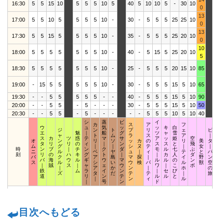
16:30
5
5
15
10
5
5
5
10
5
40
5
10
10
5
-
30
10
2
0
13
17:00
5
5
10
5
5
5
5
10
-
30
-
5
5
5
25
25
10
1
0
13
17:30
5
5
15
5
5
5
5
10
-
35
-
5
5
5
25
20
10
2
0
10
18:00
5
5
5
5
5
5
5
10
-
40
-
5
15
5
25
20
10
1
5
18:30
5
5
5
5
5
5
5
10
-
25
-
5
5
5
20
15
10
85
1
19:00
-
15
5
5
5
5
5
10
-
30
-
5
5
5
15
5
10
65
1
19:30
-
-
5
5
5
5
5
-
-
40
-
5
5
5
15
5
10
90
1
20:00
-
-
5
5
-
5
-
-
-
30
-
5
5
5
15
5
10
50
1
20:30
-
-
5
5
-
5
-
-
-
-
-
5
5
5
10
5
10
40
1
シ
蒸
ビ
イ
カ
ス
ア
フ
ウ
ュ
気
ッ
ッ
キ
白
ジ
ン
ト
プ
リ
ェ
ピ
エ
魅
｜
船
グ
ツ
ャ
雪
ャ
ト
ム
ラ
ス
ア
｜
ス
カ
ツ
惑
テ
マ
サ
ア
ッ
姫
空
オ
ン
リ
ソ
ッ
カ
の
リ
美
タ
タ
リ
リ
の
ィ
｜
ン
ス
ス
と
飛
ム
グ
｜
｜
シ
ヌ
テ
｜
女
｜
時
ン
ブ
｜
チ
ン
ク
ダ
モ
ル
七
ぶ
ニ
ル
ベ
ヤ
ュ
｜
ィ
テ
と
パ
刻
リ
の
ハ
キ
グ
ト
｜
｜
カ
人
ダ
バ
ク
ア
島
マ
探
｜
イ
野
ン
バ
海
ウ
ル
ギ
ウ
マ
ル
ル
の
ン
ス
ル
シ
い
ウ
検
パ
ル
獣
空
｜
賊
ス
｜
ャ
ェ
ウ
ワ
｜
こ
ボ
｜
ア
か
ン
｜
ホ
の
鉄
ム
ラ
イ
ン
｜
セ
び
ズ
タ
だ
テ
テ
｜
旅
道
リ
ン
テ
ル
ル
と
｜
ン
ィ
ル
｜
号
ン
ド
目次へもどる