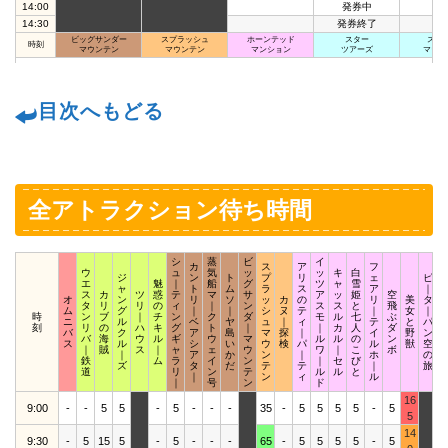
14:00
発券中
14:30
発券終了
ビッグサンダー
スプラッシュ
ホーンテッド
スター
スペ
時刻
マウンテン
マウンテン
マンション
ツアーズ
マウン
目次へもどる
全アトラクション待ち時間
シ
蒸
ビ
イ
カ
ス
ア
フ
ウ
ュ
気
ッ
ッ
キ
白
ジ
ン
ト
プ
リ
ェ
ピ
エ
魅
｜
船
グ
ツ
ャ
雪
ャ
ト
ム
ラ
ス
ア
｜
ス
カ
ツ
惑
テ
マ
サ
ア
ッ
姫
空
オ
ン
リ
ソ
ッ
カ
の
リ
美
タ
タ
リ
リ
の
ィ
｜
ン
ス
ス
と
飛
ム
グ
｜
｜
シ
ヌ
テ
｜
女
｜
時
ン
ブ
｜
チ
ン
ク
ダ
モ
ル
七
ぶ
ニ
ル
ベ
ヤ
ュ
｜
ィ
テ
と
パ
刻
リ
の
ハ
キ
グ
ト
｜
｜
カ
人
ダ
バ
ク
ア
島
マ
探
｜
イ
野
ン
バ
海
ウ
ル
ギ
ウ
マ
ル
ル
の
ン
ス
ル
シ
い
ウ
検
パ
ル
獣
空
｜
賊
ス
｜
ャ
ェ
ウ
ワ
｜
こ
ボ
｜
ア
か
ン
｜
ホ
の
鉄
ム
ラ
イ
ン
｜
セ
び
ズ
タ
だ
テ
テ
｜
旅
道
リ
ン
テ
ル
ル
と
｜
ン
ィ
ル
｜
号
ン
ド
16
9:00
-
-
5
5
-
5
-
-
-
35
-
5
5
5
5
-
5
5
14
9:30
-
5
15
5
-
5
-
-
-
65
-
5
5
5
5
-
5