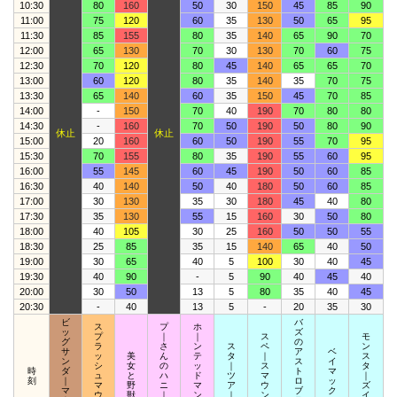
10:30
80
160
50
30
150
45
85
90
11:00
75
120
60
35
130
50
65
95
11:30
85
155
80
35
140
65
90
70
12:00
65
130
70
30
130
70
60
75
12:30
70
120
80
45
140
65
65
70
13:00
60
120
80
35
140
35
70
75
13:30
65
140
60
35
150
45
70
85
14:00
-
150
70
40
190
70
80
80
14:30
-
160
70
50
190
50
80
90
休止
休止
15:00
20
160
60
50
190
55
70
95
15:30
70
155
80
35
190
55
60
95
16:00
55
145
60
45
190
50
60
85
16:30
40
140
50
40
180
50
60
85
17:00
30
130
35
30
180
45
40
80
17:30
35
130
55
15
160
30
50
80
18:00
40
105
30
25
160
50
50
55
18:30
25
85
35
15
140
65
40
50
19:00
30
65
40
5
100
30
40
45
19:30
40
90
-
5
90
40
45
40
20:00
30
50
13
5
80
35
40
45
20:30
-
40
13
5
-
20
35
30
ビ
バ
ス
プ
ホ
ッ
ズ
プ
｜
｜
ス
モ
グ
の
ラ
さ
ン
ス
ペ
ン
サ
ア
ベ
ッ
美
ん
テ
タ
｜
ス
ン
ス
イ
シ
女
の
ッ
｜
ス
タ
時
ダ
ト
マ
ュ
と
ハ
ド
ツ
マ
｜
刻
｜
ロ
ッ
マ
野
ニ
マ
ア
ウ
ズ
マ
ブ
ク
ウ
獣
｜
ン
｜
ン
イ