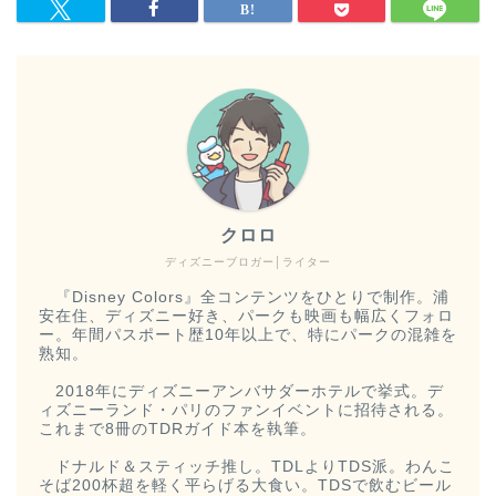
クロロ
ディズニーブロガー│ライター
『Disney Colors』全コンテンツをひとりで制作。浦
安在住、ディズニー好き、パークも映画も幅広くフォロ
ー。年間パスポート歴10年以上で、特にパークの混雑を
熟知。
2018年にディズニーアンバサダーホテルで挙式。デ
ィズニーランド・パリのファンイベントに招待される。
これまで8冊のTDRガイド本を執筆。
ドナルド＆スティッチ推し。TDLよりTDS派。わんこ
そば200杯超を軽く平らげる大食い。TDSで飲むビール