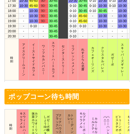
17:00
10-30
45-60
90-
30-45
10-30
30-45
0-10
10-30
0-10
10-30
-
17:30
10-30
45-60
90-
30-45
0-10
30-45
0-10
10-30
0-10
10-30
-
18:00
-
10-30
90-
30-45
0-10
30-45
0-10
30-45
-
10-30
-
18:30
-
10-30
90-
30-45
0-10
45-60
-
10-30
-
10-30
-
19:00
-
10-30
90-
30-45
0-10
45-60
-
10-30
-
10-30
-
19:30
-
0-10
-
30-45
0-10
0-10
-
10-30
-
10-30
-
20:00
-
-
-
30-45
0-10
-
-
-
-
-
-
20:30
-
-
-
30-45
0-10
-
-
-
-
-
-
ス
ア
イ
ス
ワ
ウ
セ
リ
イ
｜
カ
ク
キ
ス
ッ
ィ
ン
フ
れ
ス
ス
フ
リ
ッ
ク
フ
｜
タ
レ
す
ク
ト
ェ
ス
ガ
パ
ウ
ル
ト
｜
ッ
と
時
リ
サ
オ
タ
ゼ
｜
ィ
カ
ハ
ス
シ
ら
刻
｜
イ
｜
ル
｜
ズ
｜
ン
｜
ト
ュ
ん
ム
ド
リ
パ
ボ
ギ
ザ
パ
ト
リ
メ
北
コ
カ
ン
レ
ャ
｜
ニ
カ
｜
ン
齋
｜
フ
ズ
ス
レ
ズ
｜
フ
ト
ト
ン
ェ
｜
ェ
ポップコーン待ち時間
キス
抹カ
キル
ブク
カト
ャウ
茶フ
しガ
ャプ
ハハ
ピト
キポ
ラッ
レレ
ミカ
ラィ
ホェ
ょゼ
ラテ
ニニ
スゥ
ャッ
ック
｜｜
ルル
メ｜
ワオ
う｜
メィ
｜｜
タ｜
ラプ
時
クハ
デ
ク｜
ルト
イ｜
ゆボ
ル｜
ハ
チン
メア
刻
ペウ
ィ
テセ
ハ
トリ
バ横
ポ
ン
オポ
ルロ
ッス
ン
ィル
｜
チン
タ
ッ
ト
ッ
ッ