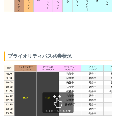
ウ
ラ
ス
ン
ハ
シ
ズ
テ
ン
ン
ス
テ
ン
ョ
ン
ク
テ
タ
ン
ト
ン
ン
｜
プライオリティパス発券状況
ビッグサンダー
プーさんの
ホーンテッド
スター
スペ
時刻
マウンテン
ハニーハント
マンション
ツアーズ
マウン
9:00
発券中
発券中
発券
9:30
発券中
発券中
発券
10:00
発券中
発券中
発券
10:30
発券中
発券中
発券
11:00
発券中
発券中
発券
11:30
発券中
発券中
休止
休止
12:00
発券中
発券中
12:30
発券終了
発券中
13:00
発券中
スクロールできます
13:30
発券中