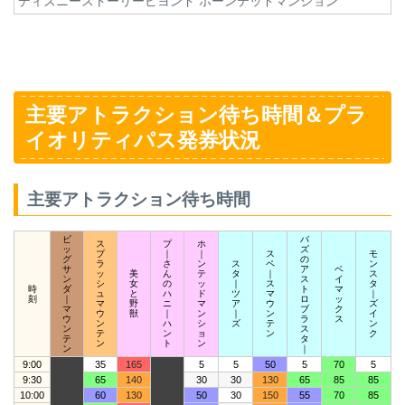
ディズニーストーリービヨンド ホーンテッドマンション
主要アトラクション待ち時間＆プラ
イオリティパス発券状況
主要アトラクション待ち時間
ビ
バ
ス
プ
ホ
ッ
ズ
プ
｜
｜
ス
モ
グ
の
ラ
さ
ン
ス
ペ
ン
サ
ア
ベ
ッ
美
ん
テ
タ
｜
ス
ン
ス
イ
シ
女
の
ッ
｜
ス
タ
時
ダ
ト
マ
ュ
と
ハ
ド
ツ
マ
｜
刻
｜
ロ
ッ
マ
野
ニ
マ
ア
ウ
ズ
マ
ブ
ク
ウ
獣
｜
ン
｜
ン
イ
ウ
ラ
ス
ン
ハ
シ
ズ
テ
ン
ン
ス
テ
ン
ョ
ン
ク
テ
タ
ン
ト
ン
ン
｜
9:00
35
165
5
5
50
5
70
5
9:30
65
140
30
30
130
65
85
85
10:00
60
130
50
30
150
55
70
85