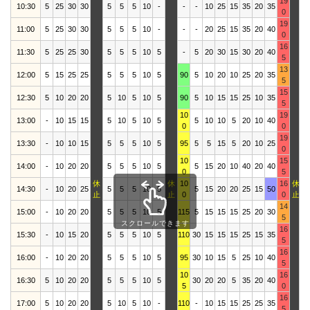
19
10:30
5
25
30
30
5
5
5
10
-
-
-
10
25
15
35
20
35
1
0
19
11:00
5
25
30
30
5
5
5
10
-
-
-
20
25
15
35
20
40
2
0
16
11:30
5
25
25
30
5
5
5
10
5
-
5
20
30
15
30
20
40
2
5
13
12:00
5
15
25
25
5
5
5
10
5
90
5
10
20
10
25
20
35
2
5
15
12:30
5
10
20
20
5
10
5
10
5
90
5
10
15
15
25
10
35
1
5
10
19
13:00
-
10
15
15
5
10
5
10
5
5
10
10
5
20
10
40
1
0
0
19
13:30
-
10
10
15
5
5
5
10
5
95
5
5
15
5
20
10
25
0
10
15
14:00
-
10
20
20
5
5
5
10
5
5
15
20
10
40
20
40
1
0
5
休
休
10
16
休
14:30
-
10
20
25
5
5
5
10
5
5
15
20
20
25
15
50
2
止
止
0
0
止
14
15:00
-
10
20
20
5
5
5
10
5
115
5
15
15
15
25
20
30
2
5
スクロールできます
16
15:30
-
10
15
20
5
5
5
10
5
110
30
15
15
15
25
15
35
1
5
16
16:00
-
10
20
20
5
5
5
10
5
95
30
10
15
5
25
10
40
1
5
10
16
16:30
5
10
20
20
5
5
5
10
5
30
20
20
5
35
20
40
2
5
0
16
17:00
5
10
20
20
5
10
5
10
-
110
-
10
15
15
25
25
35
1
5