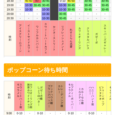
18:30
-
45-60
90-
30-45
0-10
45-60
-
30-45
-
30-45
-
19:00
-
10-30
30-45
30-45
10-30
30-45
-
30-45
-
30-45
-
19:30
-
10-30
-
10-30
10-30
30-45
-
30-45
-
30-45
-
20:00
-
-
-
10-30
30-45
-
-
-
-
-
-
20:30
-
-
-
10-30
30-45
-
-
-
-
-
-
ス
ア
イ
ス
ワ
ウ
セ
リ
イ
｜
カ
ク
キ
ス
ッ
ィ
ン
フ
れ
ス
ス
フ
リ
ッ
ク
フ
｜
タ
レ
す
ク
ト
ェ
ス
ガ
パ
ウ
ル
ト
｜
ッ
と
時
リ
サ
オ
タ
ゼ
｜
ィ
カ
ハ
ス
シ
ら
刻
｜
イ
｜
ル
｜
ズ
｜
ン
｜
ト
ュ
ん
ム
ド
リ
パ
ボ
ギ
ザ
パ
ト
リ
メ
北
コ
カ
ン
レ
ャ
｜
ニ
カ
｜
ン
齋
｜
フ
ズ
ス
レ
ズ
｜
フ
ト
ト
ン
ェ
｜
ェ
ポップコーン待ち時間
キス
抹カ
キル
ブク
カト
ャウ
茶フ
しガ
ャプ
ハハ
ピト
キポ
ラッ
レレ
ミカ
ラィ
ホェ
ょゼ
ラテ
ニニ
スゥ
ャッ
ック
｜｜
ルル
メ｜
ワオ
う｜
メィ
｜｜
タ｜
ラプ
時
クハ
デ
ク｜
ルト
イ｜
ゆボ
ル｜
ハ
チン
メア
刻
ペウ
ィ
テセ
ハ
トリ
バ横
ポ
ン
オポ
ルロ
ッス
ン
ィル
｜
チン
タ
ッ
ト
ッ
ッ
パ横
グ
｜横
ト
ョズ
｜
パ
前
プ
ト
｜
横
前
コ前
｜
9:00
0-10
-
0-10
-
-
0-10
-
0-10
-
-