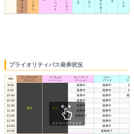
ウ
ラ
ス
ン
ハ
シ
ズ
テ
ン
ン
ス
テ
ン
ョ
ン
ク
テ
タ
ン
ト
ン
ン
｜
プライオリティパス発券状況
ビッグサンダー
プーさんの
ホーンテッド
スター
スペ
時刻
マウンテン
ハニーハント
マンション
ツアーズ
マウン
9:00
発券中
発券中
発券
9:30
発券中
発券中
発券
10:00
発券中
発券中
発券
10:30
発券中
発券中
11:00
発券中
発券中
休止
休止
11:30
発券中
発券中
12:00
発券終了
発券中
12:30
発券中
スクロールできます
13:00
発券中
13:30
発券終了