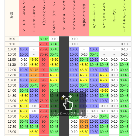
ア
イ
ス
ワ
ウ
セ
リ
イ
｜
カ
ク
キ
ス
ッ
ィ
ン
フ
れ
ス
ス
フ
リ
ッ
ク
フ
｜
タ
レ
す
ク
ト
ェ
ス
ガ
パ
ウ
ル
ト
｜
ッ
と
時
リ
サ
オ
タ
ゼ
｜
ィ
カ
ハ
ス
シ
ら
刻
｜
イ
｜
ル
｜
ズ
｜
ン
｜
ト
ュ
ん
ム
ド
リ
パ
ボ
ギ
ザ
パ
ト
リ
メ
北
コ
カ
ン
レ
ャ
｜
ニ
カ
｜
ン
齋
｜
フ
ズ
ス
レ
ズ
｜
フ
ト
ト
ン
ェ
｜
ェ
9:00
-
-
30-45
0-10
0-10
-
-
-
-
-
-
9:30
-
-
75-90
30-45
0-10
-
-
-
-
0-10
-
10:00
10-30
-
75-90
30-45
10-30
-
10-30
-
-
0-10
-
10:30
10-30
-
75-90
30-45
10-30
0-10
30-45
-
-
0-10
-
11:00
0-10
45-60
90-
45-60
10-30
30-45
10-30
0-10
0-10
0-10
0-1
11:30
0-10
45-60
90-
45-60
10-30
45-60
30-45
30-45
0-10
30-45
0-1
12:00
10-30
60-75
90-
30-45
10-30
45-60
10-30
10-30
0-10
30-45
0-1
12:30
10-30
60-75
90-
45-60
10-30
45-60
10-30
45-60
0-10
30-45
0-1
13:00
10-30
60-75
90-
45-60
10-30
45-60
10-30
45-60
0-10
30-45
0-1
13:30
10-30
30-45
90-
30-45
10-30
30-45
10-30
10-30
0-10
30-45
0-1
14:00
30-45
10-30
90-
30-45
10-30
10-30
10-30
45-60
0-10
30-45
0-1
14:30
45-60
10-30
90-
30-45
30-45
10-30
10-30
30-45
0-10
30-45
0-1
休止
15:00
45-60
10-30
75-90
30-45
30-45
10-30
10-30
10-30
0-10
30-45
0-1
15:30
45-60
0-10
75-90
30-45
30-45
10-30
10-30
0-10
0-10
30-45
0-1
16:00
45-60
0-10
75-90
30-45
30-45
0-10
0-10
0-10
0-10
30-45
0-1
スクロールできます
16:30
45-60
10-30
75-90
30-45
30-45
0-10
0-10
30-45
0-10
30-45
-
17:00
30-45
10-30
90-
30-45
0-10
60-75
10-30
10-30
0-10
30-45
-
17:30
30-45
30-45
90-
30-45
0-10
60-75
10-30
30-45
0-10
30-45
-
18:00
-
45-60
90-
30-45
0-10
45-60
10-30
30-45
-
30-45
-