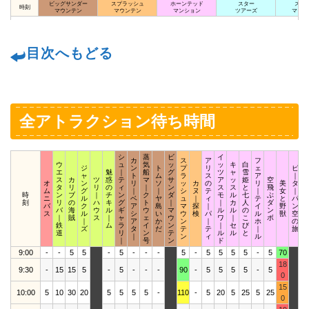
ビッグサンダー
スプラッシュ
ホーンテッド
スター
スペ
時刻
マウンテン
マウンテン
マンション
ツアーズ
マウン
目次へもどる
全アトラクション待ち時間
シ
蒸
ビ
イ
カ
ス
ア
フ
ウ
ュ
気
ッ
ッ
キ
白
ジ
ン
ト
プ
リ
ェ
ピ
エ
魅
｜
船
グ
ツ
ャ
雪
ャ
ト
ム
ラ
ス
ア
｜
ス
カ
ツ
惑
テ
マ
サ
ア
ッ
姫
空
オ
ン
リ
ソ
ッ
カ
の
リ
美
タ
タ
リ
リ
の
ィ
｜
ン
ス
ス
と
飛
ム
グ
｜
｜
シ
ヌ
テ
｜
女
｜
時
ン
ブ
｜
チ
ン
ク
ダ
モ
ル
七
ぶ
ニ
ル
ベ
ヤ
ュ
｜
ィ
テ
と
パ
刻
リ
の
ハ
キ
グ
ト
｜
｜
カ
人
ダ
バ
ク
ア
島
マ
探
｜
イ
野
ン
バ
海
ウ
ル
ギ
ウ
マ
ル
ル
の
ン
ス
ル
シ
い
ウ
検
パ
ル
獣
空
｜
賊
ス
｜
ャ
ェ
ウ
ワ
｜
こ
ボ
｜
ア
か
ン
｜
ホ
の
鉄
ム
ラ
イ
ン
｜
セ
び
ズ
タ
だ
テ
テ
｜
旅
道
リ
ン
テ
ル
ル
と
｜
ン
ィ
ル
｜
号
ン
ド
9:00
-
-
5
5
-
5
-
-
-
5
-
5
5
5
5
-
5
70
18
9:30
-
15
15
5
-
5
-
-
-
90
-
5
5
5
5
-
5
0
15
10:00
5
10
30
20
5
5
5
5
-
110
-
5
20
5
25
5
25
0