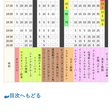
10
14
17:30
5
20
20
20
5
10
5
10
-
-
10
15
15
30
20
30
2
5
0
12
18:00
5
10
15
10
5
10
5
10
-
85
-
10
15
15
25
20
35
1
0
10
18:30
5
10
15
10
5
5
5
10
-
75
-
15
15
10
25
15
25
1
0
19:00
-
10
5
10
5
5
5
10
-
-
-
5
5
5
15
10
25
-
1
19:30
-
-
5
5
5
5
5
-
-
-
-
5
5
5
15
10
25
-
1
20:00
-
-
15
10
-
5
-
-
-
-
-
5
15
5
20
15
25
-
1
20:30
-
-
15
15
-
5
-
-
-
-
-
15
20
10
15
5
20
-
1
シ
蒸
ビ
イ
カ
ス
ア
フ
ウ
ュ
気
ッ
ッ
キ
白
ジ
ン
ト
プ
リ
ェ
ピ
エ
魅
｜
船
グ
ツ
ャ
雪
ャ
ト
ム
ラ
ス
ア
｜
ス
カ
ツ
惑
テ
マ
サ
ア
ッ
姫
空
オ
ン
リ
ソ
ッ
カ
の
リ
美
タ
タ
リ
リ
の
ィ
｜
ン
ス
ス
と
飛
ム
グ
｜
｜
シ
ヌ
テ
｜
女
｜
時
ン
ブ
｜
チ
ン
ク
ダ
モ
ル
七
ぶ
ニ
ル
ベ
ヤ
ュ
｜
ィ
テ
と
パ
刻
リ
の
ハ
キ
グ
ト
｜
｜
カ
人
ダ
バ
ク
ア
島
マ
探
｜
イ
野
ン
バ
海
ウ
ル
ギ
ウ
マ
ル
ル
の
ン
ス
ル
シ
い
ウ
検
パ
ル
獣
空
｜
賊
ス
｜
ャ
ェ
ウ
ワ
｜
こ
ボ
｜
ア
か
ン
｜
ホ
の
鉄
ム
ラ
イ
ン
｜
セ
び
ズ
タ
だ
テ
テ
｜
旅
道
リ
ン
テ
ル
ル
と
｜
ン
ィ
ル
｜
号
ン
ド
目次へもどる