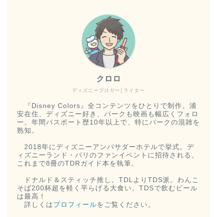
クロロ
ディズニーブロガー│ライター
『Disney Colors』全コンテンツをひとりで制作。浦
安在住、ディズニー好き、パークも映画も幅広くフォロ
ー。年間パスポート歴10年以上で、特にパークの混雑を
熟知。
2018年にディズニーアンバサダーホテルで挙式。デ
ィズニーランド・パリのファンイベントに招待される。
これまで8冊のTDRガイド本を執筆。
ドナルド＆スティッチ推し。TDLよりTDS派。わんこ
そば200杯超を軽く平らげる大食い。TDSで飲むビール
は最高！
詳しくは
プロフィール
をご覧ください。