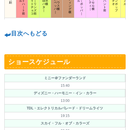
ルト
イ｜
ゆボ
ル｜
ハ
チン
メア
刻
ペウ
ィ
テセ
ハ
トリ
バ横
ポ
ン
オポ
ルロ
ッス
ン
ィル
｜
チン
タ
ッ
ト
ッ
ッ
パ横
グ
｜横
ト
ョズ
｜
パ
前
プ
ト
｜
横
前
コ前
｜
目次へもどる
ショースケジュール
ミニー＠ファンダーランド
15:40
ディズニー・ハーモニー・イン・カラー
13:00
TDL・エレクトリカルパレード・ドリームライツ
19:15
スカイ・フル・オブ・カラーズ