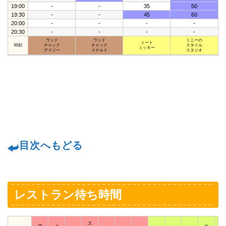
19:00
-
-
35
50
19:30
-
-
45
60
20:00
-
-
-
-
20:30
-
-
-
-
ウッド
ウッド
ミニーの
ミート
時刻
チャック
チャック
スタイル
ミッキー
デイジー
ドナルド
スタジオ
目次へもどる
レストラン待ち時間
ス