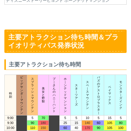
ディズニーストーリービヨンド ホーンテッドマンション
主要アトラクション待ち時間＆プラ
イオリティパス発券状況
主要アトラクション待ち時間
ビ
バ
ス
プ
ホ
ッ
ズ
プ
｜
｜
ス
モ
グ
の
ラ
さ
ン
ス
ペ
ン
サ
ア
ベ
ッ
美
ん
テ
タ
｜
ス
ン
ス
イ
シ
女
の
ッ
｜
ス
タ
時
ダ
ト
マ
ュ
と
ハ
ド
ツ
マ
｜
刻
｜
ロ
ッ
マ
野
ニ
マ
ア
ウ
ズ
マ
ブ
ク
ウ
獣
｜
ン
｜
ン
イ
ウ
ラ
ス
ン
ハ
シ
ズ
テ
ン
ン
ス
テ
ン
ョ
ン
ク
テ
タ
ン
ト
ン
ン
｜
9:00
5
70
5
5
10
5
15
5
9:30
90
180
25
15
140
60
105
80
10:00
110
150
60
40
170
90
105
100