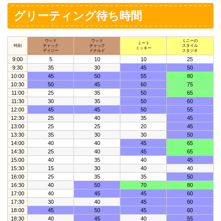
グリーティング待ち時間
ウッド
ウッド
ミニーの
ミート
時刻
チャック
チャック
スタイル
ミッキー
デイジー
ドナルド
スタジオ
9:00
5
10
10
25
9:30
35
30
45
50
10:00
45
50
55
80
10:30
50
45
60
75
11:00
25
35
50
65
11:30
30
35
50
60
12:00
45
45
50
55
12:30
25
40
35
45
13:00
25
25
20
45
13:30
35
30
30
50
14:00
40
40
45
65
14:30
25
40
45
65
15:00
40
35
40
45
15:30
15
30
40
40
16:00
25
35
35
50
16:30
40
50
70
80
17:00
40
45
45
60
17:30
30
40
45
60
18:00
45
50
45
60
18:30
40
45
40
55