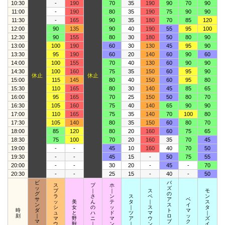
10:30
-
190
70
35
190
90
70
90
11:00
-
190
80
35
190
75
90
90
11:30
-
165
90
35
180
70
85
120
12:00
90
135
90
40
190
55
95
100
12:30
90
155
80
30
180
50
80
90
13:00
100
190
60
30
130
45
95
90
13:30
95
190
60
20
140
60
90
60
14:00
100
155
70
40
130
60
90
90
14:30
100
160
75
35
150
60
95
90
休止
休止
15:00
115
145
80
40
150
60
95
80
15:30
110
165
80
30
140
45
85
65
16:00
95
165
70
25
150
50
80
70
16:30
105
160
75
40
140
65
90
90
17:00
110
165
75
35
140
70
100
80
17:30
105
140
80
35
150
60
80
70
18:00
85
120
80
20
160
60
75
65
18:30
75
100
70
20
160
35
70
45
19:00
-
-
45
10
160
40
70
50
19:30
-
-
45
15
-
50
75
55
20:00
-
-
30
20
-
45
-
70
20:30
-
-
25
15
-
40
-
50
ビ
バ
ス
プ
ホ
ッ
ズ
プ
｜
｜
ス
モ
グ
の
ラ
さ
ン
ス
ペ
ン
サ
ア
ベ
ッ
美
ん
テ
タ
｜
ス
ン
ス
イ
シ
女
の
ッ
｜
ス
タ
時
ダ
ト
マ
ュ
と
ハ
ド
ツ
マ
｜
刻
｜
ロ
ッ
マ
野
ニ
マ
ア
ウ
ズ
マ
ブ
ク
ウ
獣
｜
ン
｜
ン
イ