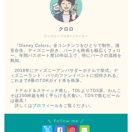
クロロ
ディズニーブロガー│ライター
『Disney Colors』全コンテンツをひとりで制作。浦
安在住、ディズニー好き、パークも映画も幅広くフォロ
ー。年間パスポート歴10年以上で、特にパークの混雑を
熟知。
2018年にディズニーアンバサダーホテルで挙式。デ
ィズニーランド・パリのファンイベントに招待される。
これまで8冊のTDRガイド本を執筆。
ドナルド＆スティッチ推し。TDLよりTDS派。わんこ
そば200杯超を軽く平らげる大食い。TDSで飲むビール
は最高！
詳しくは
プロフィール
をご覧ください。
＼ Follow me ／