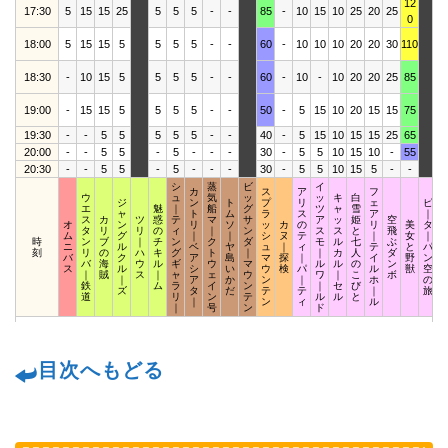
12
17:30
5
15
15
25
5
5
5
-
-
85
-
10
15
10
25
20
25
1
0
18:00
5
15
15
5
5
5
5
-
-
60
-
10
10
10
20
20
30
110
1
18:30
-
10
15
5
5
5
5
-
-
60
-
10
-
10
20
20
25
85
1
19:00
-
15
15
5
5
5
5
-
-
50
-
5
15
10
20
15
15
75
2
19:30
-
-
5
5
5
5
5
-
-
40
-
5
15
10
15
15
25
65
1
20:00
-
-
5
5
-
5
-
-
-
30
-
5
5
10
15
10
-
55
20:30
-
-
5
5
-
5
-
-
-
30
-
5
5
10
15
5
-
-
シ
蒸
ビ
イ
カ
ス
ア
フ
ウ
ュ
気
ッ
ッ
キ
白
ジ
ン
ト
プ
リ
ェ
ピ
エ
魅
｜
船
グ
ツ
ャ
雪
ャ
ト
ム
ラ
ス
ア
｜
ス
カ
ツ
惑
テ
マ
サ
ア
ッ
姫
空
オ
ン
リ
ソ
ッ
カ
の
リ
美
タ
タ
リ
リ
の
ィ
｜
ン
ス
ス
と
飛
ム
グ
｜
｜
シ
ヌ
テ
｜
女
｜
時
ン
ブ
｜
チ
ン
ク
ダ
モ
ル
七
ぶ
ニ
ル
ベ
ヤ
ュ
｜
ィ
テ
と
パ
刻
リ
の
ハ
キ
グ
ト
｜
｜
カ
人
ダ
バ
ク
ア
島
マ
探
｜
イ
野
ン
バ
海
ウ
ル
ギ
ウ
マ
ル
ル
の
ン
ス
ル
シ
い
ウ
検
パ
ル
獣
空
｜
賊
ス
｜
ャ
ェ
ウ
ワ
｜
こ
ボ
｜
ア
か
ン
｜
ホ
の
鉄
ム
ラ
イ
ン
｜
セ
び
ズ
タ
だ
テ
テ
｜
旅
道
リ
ン
テ
ル
ル
と
｜
ン
ィ
ル
｜
号
ン
ド
目次へもどる