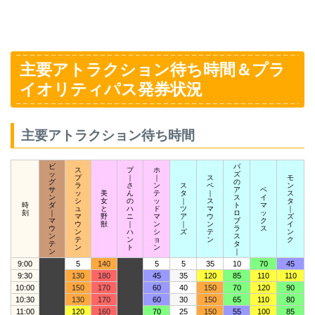
主要アトラクション待ち時間＆プラ
イオリティパス発券状況
主要アトラクション待ち時間
ビ
バ
ス
プ
ホ
ッ
ズ
プ
｜
｜
ス
モ
グ
の
ラ
さ
ン
ス
ペ
ン
サ
ア
ベ
ッ
美
ん
テ
タ
｜
ス
ン
ス
イ
シ
女
の
ッ
｜
ス
タ
時
ダ
ト
マ
ュ
と
ハ
ド
ツ
マ
｜
刻
｜
ロ
ッ
マ
野
ニ
マ
ア
ウ
ズ
マ
ブ
ク
ウ
獣
｜
ン
｜
ン
イ
ウ
ラ
ス
ン
ハ
シ
ズ
テ
ン
ン
ス
テ
ン
ョ
ン
ク
テ
タ
ン
ト
ン
ン
｜
9:00
5
140
5
5
35
10
70
45
9:30
130
180
45
35
120
85
110
110
10:00
150
170
60
40
150
70
120
90
10:30
130
170
60
30
150
65
110
80
11:00
120
160
70
25
150
55
100
85