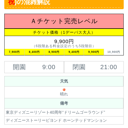
祝
)の混雑解説
Ａチケット完売レベル
チケット価格（1デーパス大人）
9,900円
（6段階ある料金設定のうち5段階目）
7,900円
8,400円
8,900円
9,400円
9,900円
10,900円
開園
9:00
閉園
21:00
天気
晴れ
備考
東京ディズニーリゾート40周年“ドリームゴーラウンド”
ディズニーストーリービヨンド ホーンテッドマンション