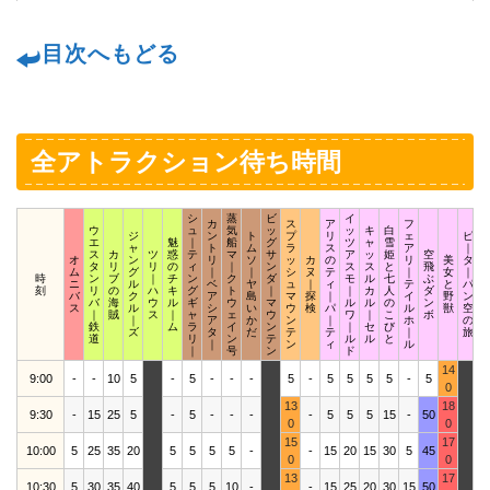
目次へもどる
全アトラクション待ち時間
シ
蒸
ビ
イ
カ
ス
ア
フ
ウ
ュ
気
ッ
ッ
キ
白
ジ
ン
ト
プ
リ
ェ
ピ
エ
魅
｜
船
グ
ツ
ャ
雪
ャ
ト
ム
ラ
ス
ア
｜
ス
カ
ツ
惑
テ
マ
サ
ア
ッ
姫
空
オ
ン
リ
ソ
ッ
カ
の
リ
美
タ
タ
リ
リ
の
ィ
｜
ン
ス
ス
と
飛
ム
グ
｜
｜
シ
ヌ
テ
｜
女
｜
時
ン
ブ
｜
チ
ン
ク
ダ
モ
ル
七
ぶ
ニ
ル
ベ
ヤ
ュ
｜
ィ
テ
と
パ
刻
リ
の
ハ
キ
グ
ト
｜
｜
カ
人
ダ
バ
ク
ア
島
マ
探
｜
イ
野
ン
バ
海
ウ
ル
ギ
ウ
マ
ル
ル
の
ン
ス
ル
シ
い
ウ
検
パ
ル
獣
空
｜
賊
ス
｜
ャ
ェ
ウ
ワ
｜
こ
ボ
｜
ア
か
ン
｜
ホ
の
鉄
ム
ラ
イ
ン
｜
セ
び
ズ
タ
だ
テ
テ
｜
旅
道
リ
ン
テ
ル
ル
と
｜
ン
ィ
ル
｜
号
ン
ド
14
9:00
-
-
10
5
-
5
-
-
-
5
-
5
5
5
5
-
5
0
13
18
9:30
-
15
25
5
-
5
-
-
-
-
5
5
5
15
-
50
0
0
15
17
10:00
5
25
35
20
5
5
5
5
-
-
15
20
15
30
5
45
2
0
0
13
17
10:30
5
30
35
40
5
5
5
10
-
-
15
25
20
30
15
50
2