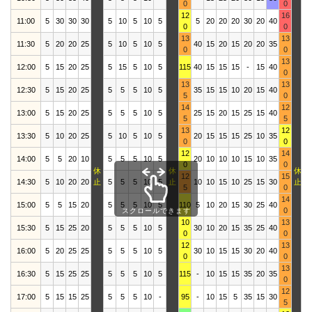
0
0
12
16
11:00
5
30
30
30
5
10
5
10
5
5
20
20
20
30
20
40
1
0
0
13
13
11:30
5
20
20
25
5
10
5
10
5
40
15
20
15
20
20
35
2
0
0
13
12:00
5
15
20
25
5
15
5
10
5
115
40
15
15
15
-
15
40
1
0
13
13
12:30
5
15
20
25
5
5
5
10
5
35
15
15
10
20
15
40
2
5
0
14
12
13:00
5
15
20
25
5
5
5
10
5
25
15
20
15
25
15
40
1
5
5
13
12
13:30
5
10
20
25
5
10
5
10
5
20
15
15
15
25
10
35
1
0
0
12
14
14:00
5
5
20
10
5
5
5
10
5
20
10
10
10
15
10
35
1
0
0
休
休
休
12
15
14:30
5
10
20
20
止
5
5
5
10
5
止
10
10
15
10
25
15
30
止
1
5
0
14
15:00
5
5
15
20
5
5
5
10
5
110
5
10
20
15
30
25
40
2
0
スクロールできます
10
13
15:30
5
15
25
20
5
5
5
10
5
30
10
20
15
35
25
40
3
0
0
12
13
16:00
5
20
25
25
5
5
5
10
5
30
10
15
15
30
20
40
2
0
0
13
16:30
5
15
25
25
5
5
5
10
5
115
-
10
15
15
35
20
35
2
0
12
17:00
5
15
15
25
5
5
5
10
-
95
-
10
15
5
35
15
30
1
5