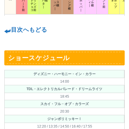
ハ
トリ
バ横
ポ
ン
オポ
ルロ
ッス
ン
ィル
｜
チン
タ
ッ
ト
ッ
ッ
パ横
グ
｜横
ト
ョズ
｜
パ
前
プ
ト
｜
横
前
コ前
｜
目次へもどる
ショースケジュール
ディズニー・ハーモニー・イン・カラー
14:00
TDL・エレクトリカルパレード・ドリームライツ
18:45
スカイ・フル・オブ・カラーズ
20:30
ジャンボリミッキー！
12:20 / 13:35 / 14:50 / 16:40 / 17:55