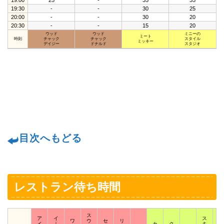
19:00
25
-
35
35
19:30
-
-
30
25
20:00
-
-
30
20
20:30
-
-
15
20
ウッド
ウッド
ミニーの
ミート
時刻
チャック
チャック
スタイル
ミッキー
デイジー
ドナルド
スタジオ
目次へもどる
レストラン待ち時間
ス
ア
イ
ス
ワ
ウ
セ
リ
イ
｜
カ
ク
キ
ス