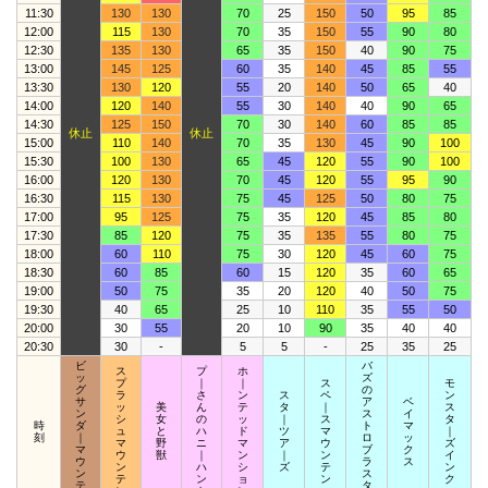
11:30
130
130
70
25
150
50
95
85
12:00
115
130
70
35
150
55
90
80
12:30
135
130
65
35
150
40
90
75
13:00
145
125
60
35
140
45
85
55
13:30
130
120
55
20
140
50
65
40
14:00
120
140
55
30
140
40
90
65
14:30
125
150
70
30
140
60
85
85
休止
休止
15:00
110
140
70
35
130
45
90
100
15:30
100
130
65
45
120
55
90
100
16:00
120
130
70
45
120
55
95
90
16:30
115
130
75
45
125
50
80
75
17:00
95
125
75
35
120
45
85
80
17:30
85
120
75
35
135
55
80
75
18:00
60
110
75
30
120
45
60
75
18:30
60
85
60
15
120
35
60
65
19:00
50
75
35
20
120
40
50
75
19:30
40
65
25
10
110
35
55
50
20:00
30
55
20
10
90
35
40
40
20:30
30
-
5
5
-
25
35
25
ビ
バ
ス
プ
ホ
ッ
ズ
プ
｜
｜
ス
モ
グ
の
ラ
さ
ン
ス
ペ
ン
サ
ア
ベ
ッ
美
ん
テ
タ
｜
ス
ン
ス
イ
シ
女
の
ッ
｜
ス
タ
時
ダ
ト
マ
ュ
と
ハ
ド
ツ
マ
｜
刻
｜
ロ
ッ
マ
野
ニ
マ
ア
ウ
ズ
マ
ブ
ク
ウ
獣
｜
ン
｜
ン
イ
ウ
ラ
ス
ン
ハ
シ
ズ
テ
ン
ン
ス
テ
ン
ョ
ン
ク
テ
タ