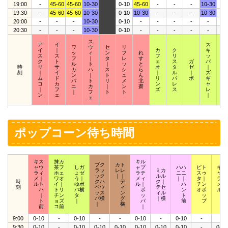
19:00
-
45-60
45-60
10-30
0-10
45-60
-
-
-
10-30
-
19:30
-
45-60
45-60
10-30
0-10
10-30
-
-
-
10-30
-
20:00
-
-
-
10-30
0-10
-
-
-
-
-
-
20:30
-
-
-
10-30
0-10
-
-
-
-
-
-
ス
ア
イ
ス
ワ
ウ
セ
リ
イ
｜
カ
ク
キ
ス
ッ
ィ
ン
フ
れ
ス
ス
フ
リ
ッ
ク
フ
｜
タ
レ
す
ク
ト
ェ
ス
ガ
パ
ウ
ル
ト
｜
ッ
と
時
リ
サ
オ
タ
ゼ
｜
ィ
カ
ハ
ス
シ
ら
刻
｜
イ
｜
ル
｜
ズ
｜
ン
｜
ト
ュ
ん
ム
ド
リ
パ
ボ
ギ
ザ
パ
ト
リ
メ
北
コ
カ
ン
レ
ャ
｜
ニ
カ
｜
ン
齋
｜
フ
ズ
ス
レ
ズ
｜
フ
ト
ト
ン
ェ
｜
ェ
ポップコーン待ち時間
キス
抹カ
キル
ブク
カト
ャウ
茶フ
しガ
ャプ
ハハ
ピト
キポ
ラッ
レレ
ミカ
ラィ
ホェ
ょゼ
ラテ
ニニ
スゥ
ャッ
ック
｜｜
ルル
メ｜
ワオ
う｜
メィ
｜｜
タ｜
ラプ
時
クハ
デ
ク｜
ルト
イ｜
ゆボ
ル｜
ハ
チン
メア
刻
ペウ
ィ
テセ
ハ
トリ
バ横
ポ
ン
オポ
ルロ
ッス
ン
ィル
｜
チン
タ
ッ
ト
ッ
ッ
パ横
グ
｜横
ト
ョズ
｜
パ
前
プ
ト
｜
横
前
コ前
｜
9:00
0-10
-
0-10
-
-
0-10
-
0-10
-
-
9:30
0-10
-
0-10
0-10
0-10
0-10
0-10
0-10
-
0-10