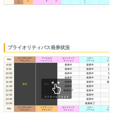
ン
ト
ン
ン
｜
プライオリティパス発券状況
ビッグサンダー
プーさんの
ホーンテッド
スター
スペ
時刻
マウンテン
ハニーハント
マンション
ツアーズ
マウン
9:00
発券中
発券中
発券
9:30
発券中
発券中
発券
10:00
発券中
発券中
発券
10:30
発券中
発券中
発券
11:00
発券中
発券中
発券
休止
休止
11:30
発券中
発券中
12:00
発券終了
発券中
12:30
発券中
スクロールできます
13:00
発券中
13:30
発券終了
ビッグサンダー
スプラッシュ
ホーンテッド
スター
スペ
時刻
マウンテン
マウンテン
マンション
ツアーズ
マウン