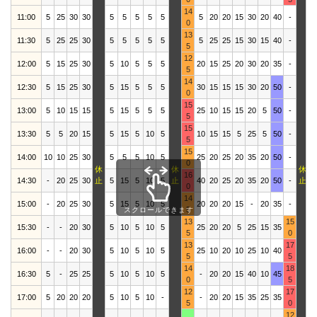
14
11:00
5
25
30
30
5
5
5
5
5
5
20
20
15
30
20
40
-
2
0
13
11:30
5
25
25
30
5
5
5
5
5
5
25
25
15
30
15
40
-
2
5
12
12:00
5
15
25
30
5
10
5
5
5
20
15
25
20
30
20
35
-
2
5
14
12:30
5
15
25
30
5
15
5
5
5
30
15
15
15
30
20
50
-
1
0
15
13:00
5
10
15
15
5
15
5
5
5
25
10
15
15
20
5
50
-
1
5
15
13:30
5
5
20
15
5
15
5
10
5
10
15
15
5
25
5
50
-
1
5
15
14:00
10
10
25
30
5
5
5
10
5
25
20
25
20
35
20
50
-
2
0
休
休
休
16
14:30
-
20
25
30
止
5
15
5
10
5
止
40
20
25
20
35
20
50
-
止
2
0
14
15:00
-
20
25
30
5
15
5
10
5
20
20
20
15
-
20
35
-
2
5
スクロールできます
13
15
15:30
-
-
20
30
5
10
5
10
5
25
20
20
5
25
15
35
2
5
0
13
17
16:00
-
-
20
30
5
10
5
10
5
25
10
20
10
25
10
40
1
5
5
14
18
16:30
5
-
25
25
5
10
5
10
5
-
20
20
15
40
10
45
3
0
5
12
17
17:00
5
20
20
20
5
10
5
10
-
-
20
20
15
35
25
35
2
5
0
12