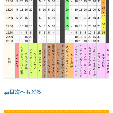
17:30
5
25
15
15
5
5
5
10
-
85
-
10
15
15
25
10
30
1
5
15
18:00
5
15
15
20
5
10
5
10
-
90
-
10
15
20
15
20
40
2
0
12
18:30
5
25
15
15
5
5
5
10
-
85
-
10
15
5
30
10
30
1
0
10
19:00
-
15
10
10
5
5
5
10
-
85
-
10
10
5
20
10
25
1
0
19:30
-
-
5
5
5
5
5
-
-
-
-
5
5
5
10
5
25
95
20:00
-
-
15
20
-
5
-
-
-
-
-
10
15
5
20
15
30
-
1
20:30
-
-
10
10
-
5
-
-
-
-
-
10
15
10
10
10
30
-
1
シ
蒸
ビ
イ
カ
ス
ア
フ
ウ
ュ
気
ッ
ッ
キ
白
ジ
ン
ト
プ
リ
ェ
ピ
エ
魅
｜
船
グ
ツ
ャ
雪
ャ
ト
ム
ラ
ス
ア
｜
ス
カ
ツ
惑
テ
マ
サ
ア
ッ
姫
空
オ
ン
リ
ソ
ッ
カ
の
リ
美
タ
タ
リ
リ
の
ィ
｜
ン
ス
ス
と
飛
ム
グ
｜
｜
シ
ヌ
テ
｜
女
｜
時
ン
ブ
｜
チ
ン
ク
ダ
モ
ル
七
ぶ
ニ
ル
ベ
ヤ
ュ
｜
ィ
テ
と
パ
刻
リ
の
ハ
キ
グ
ト
｜
｜
カ
人
ダ
バ
ク
ア
島
マ
探
｜
イ
野
ン
バ
海
ウ
ル
ギ
ウ
マ
ル
ル
の
ン
ス
ル
シ
い
ウ
検
パ
ル
獣
空
｜
賊
ス
｜
ャ
ェ
ウ
ワ
｜
こ
ボ
｜
ア
か
ン
｜
ホ
の
鉄
ム
ラ
イ
ン
｜
セ
び
ズ
タ
だ
テ
テ
｜
旅
道
リ
ン
テ
ル
ル
と
｜
ン
ィ
ル
｜
号
ン
ド
目次へもどる