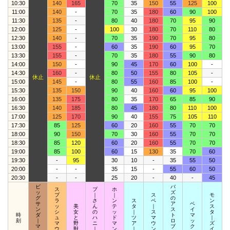
10:30
140
165
70
35
150
55
125
100
11:00
140
-
70
35
180
60
90
100
11:30
135
-
80
40
180
70
95
90
12:00
125
-
100
30
180
70
110
80
12:30
140
-
70
35
190
70
95
80
13:00
155
-
60
35
190
60
95
70
13:30
155
-
70
35
180
55
90
80
14:00
150
-
90
45
170
60
100
-
14:30
160
-
80
50
155
80
105
-
休止
休止
15:00
145
-
80
55
160
85
100
-
15:30
135
150
90
40
160
60
95
100
16:00
135
175
80
35
170
65
85
90
16:30
140
185
80
45
180
80
110
100
17:00
125
170
90
40
155
75
105
110
17:30
85
125
60
20
160
55
70
70
18:00
90
150
70
30
160
55
70
70
18:30
85
120
60
20
160
55
70
70
19:00
85
100
60
15
130
35
70
60
19:30
-
95
30
10
-
35
55
50
20:00
-
-
35
15
-
55
60
50
20:30
-
-
25
20
-
40
-
45
ビ
バ
ス
プ
ホ
ッ
ズ
プ
｜
｜
ス
モ
グ
の
ラ
さ
ン
ス
ペ
ン
サ
ア
ベ
ッ
美
ん
テ
タ
｜
ス
ン
ス
イ
シ
女
の
ッ
｜
ス
タ
時
ダ
ト
マ
ュ
と
ハ
ド
ツ
マ
｜
刻
｜
ロ
ッ
マ
野
ニ
マ
ア
ウ
ズ
マ
ブ
ク
ウ
獣
｜
ン
｜
ン
イ