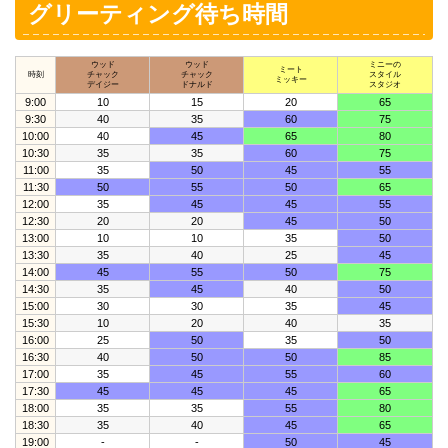
グリーティング待ち時間
ウッド
ウッド
ミニーの
ミート
時刻
チャック
チャック
スタイル
ミッキー
デイジー
ドナルド
スタジオ
9:00
10
15
20
65
9:30
40
35
60
75
10:00
40
45
65
80
10:30
35
35
60
75
11:00
35
50
45
55
11:30
50
55
50
65
12:00
35
45
45
55
12:30
20
20
45
50
13:00
10
10
35
50
13:30
35
40
25
45
14:00
45
55
50
75
14:30
35
45
40
50
15:00
30
30
35
45
15:30
10
20
40
35
16:00
25
50
35
50
16:30
40
50
50
85
17:00
35
45
55
60
17:30
45
45
45
65
18:00
35
35
55
80
18:30
35
40
45
65
19:00
-
-
50
45