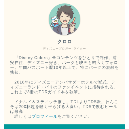
クロロ
ディズニーブロガー│ライター
『Disney Colors』全コンテンツをひとりで制作。浦
安在住、ディズニー好き、パークも映画も幅広くフォロ
ー。年間パスポート歴10年以上で、特にパークの混雑を
熟知。
2018年にディズニーアンバサダーホテルで挙式。デ
ィズニーランド・パリのファンイベントに招待される。
これまで8冊のTDRガイド本を執筆。
ドナルド＆スティッチ推し。TDLよりTDS派。わんこ
そば200杯超を軽く平らげる大食い。TDSで飲むビール
は最高！
詳しくは
プロフィール
をご覧ください。