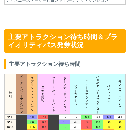
ディズニーストーリービヨンド ホーンテッドマンション
主要アトラクション待ち時間＆プラ
イオリティパス発券状況
主要アトラクション待ち時間
ビ
バ
ス
プ
ホ
ッ
ズ
プ
｜
｜
ス
モ
グ
の
ラ
さ
ン
ス
ペ
ン
サ
ア
ベ
ッ
美
ん
テ
タ
｜
ス
ン
ス
イ
シ
女
の
ッ
｜
ス
タ
時
ダ
ト
マ
ュ
と
ハ
ド
ツ
マ
｜
刻
｜
ロ
ッ
マ
野
ニ
マ
ア
ウ
ズ
マ
ブ
ク
ウ
獣
｜
ン
｜
ン
イ
ウ
ラ
ス
ン
ハ
シ
ズ
テ
ン
ン
ス
テ
ン
ョ
ン
ク
テ
タ
ン
ト
ン
ン
｜
9:00
50
170
5
5
80
30
60
40
9:30
80
190
45
30
180
90
100
100
10:00
115
180
70
35
180
80
115
100