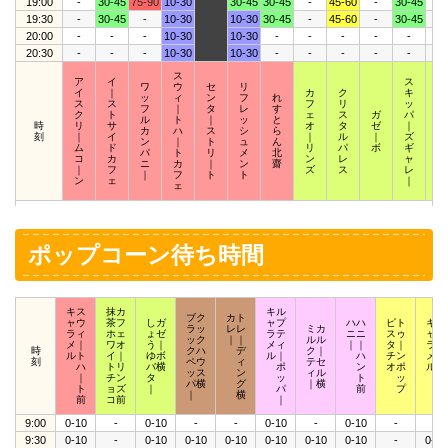
19:00
-
30-45
75-90
10-30
30-45
30-45
-
45-60
-
30-45
-
19:30
-
30-45
-
10-30
10-30
30-45
-
45-60
-
30-45
-
20:00
-
-
-
10-30
10-30
-
-
-
-
-
-
20:30
-
-
-
10-30
10-30
-
-
-
-
-
-
ス
ア
イ
ス
ワ
ウ
セ
リ
イ
｜
カ
ク
キ
ス
ッ
ィ
ン
フ
れ
ス
ス
フ
リ
ッ
ク
フ
｜
タ
レ
す
ク
ト
ェ
ス
ガ
パ
ウ
ル
ト
｜
ッ
と
時
リ
サ
オ
タ
ゼ
｜
ィ
カ
ハ
ス
シ
ら
刻
｜
イ
｜
ル
｜
ズ
｜
ン
｜
ト
ュ
ん
ム
ド
リ
パ
ボ
ギ
ザ
パ
ト
リ
メ
北
コ
カ
ン
レ
ャ
｜
ニ
カ
｜
ン
齋
｜
フ
ズ
ス
レ
ズ
｜
フ
ト
ト
ン
ェ
｜
ェ
ポップコーン待ち時間
キス
抹カ
キル
ブク
カト
ャウ
茶フ
しガ
ャプ
ハハ
ピト
キポ
ラッ
レレ
ミカ
ラィ
ホェ
ょゼ
ラテ
ニニ
スゥ
ャッ
ック
｜｜
ルル
メ｜
ワオ
う｜
メィ
｜｜
タ｜
ラプ
時
クハ
デ
ク｜
ルト
イ｜
ゆボ
ル｜
ハ
チン
メア
刻
ペウ
ィ
テセ
ハ
トリ
バ横
ポ
ン
オポ
ルロ
ッス
ン
ィル
｜
チン
タ
ッ
ト
ッ
ッ
パ横
グ
｜横
ト
ョズ
｜
パ
前
プ
ト
｜
横
前
コ前
｜
9:00
0-10
-
0-10
-
-
0-10
-
0-10
-
-
9:30
0-10
-
0-10
0-10
0-10
0-10
0-10
0-10
-
0-10