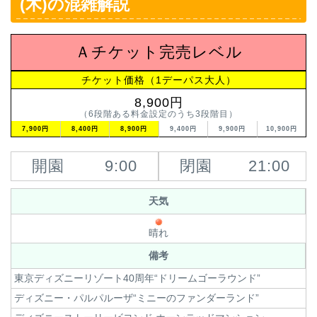
(木)の混雑解説
Ａチケット完売レベル
チケット価格（1デーパス大人）
8,900円
（6段階ある料金設定のうち3段階目）
7,900円
8,400円
8,900円
9,400円
9,900円
10,900円
開園
9:00
閉園
21:00
天気
晴れ
備考
東京ディズニーリゾート40周年“ドリームゴーラウンド”
ディズニー・パルパルーザ“ミニーのファンダーランド”