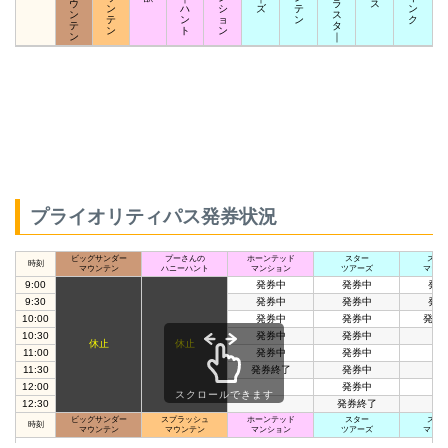
ウ
ラ
ス
ン
ハ
シ
ズ
テ
ン
ン
ス
テ
ン
ョ
ン
ク
テ
タ
ン
ト
ン
ン
｜
プライオリティパス発券状況
ビッグサンダー
プーさんの
ホーンテッド
スター
スペ
時刻
マウンテン
ハニーハント
マンション
ツアーズ
マウン
9:00
発券中
発券中
発券
9:30
発券中
発券中
発券
10:00
発券中
発券中
発券
10:30
発券中
発券中
休止
休止
11:00
発券中
発券中
11:30
発券終了
発券中
12:00
発券中
スクロールできます
12:30
発券終了
ビッグサンダー
スプラッシュ
ホーンテッド
スター
スペ
時刻
マウンテン
マウンテン
マンション
ツアーズ
マウン