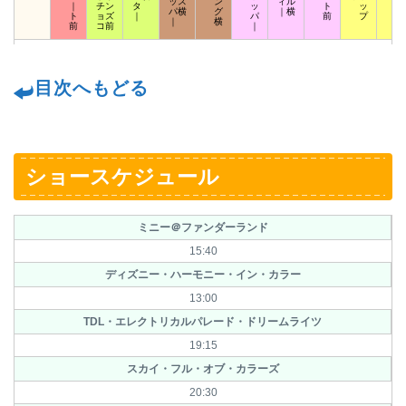
ッス
ン
ィル
｜
チン
タ
ッ
ト
ッ
ッ
パ横
グ
｜横
ト
ョズ
｜
パ
前
プ
ト
｜
横
前
コ前
｜
目次へもどる
ショースケジュール
ミニー＠ファンダーランド
15:40
ディズニー・ハーモニー・イン・カラー
13:00
TDL・エレクトリカルパレード・ドリームライツ
19:15
スカイ・フル・オブ・カラーズ
20:30