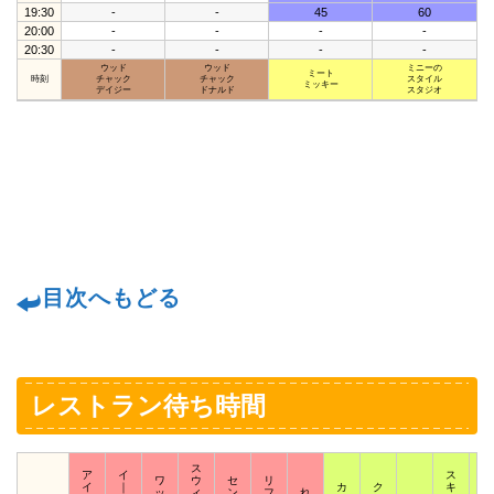
19:30
-
-
45
60
20:00
-
-
-
-
20:30
-
-
-
-
ウッド
ウッド
ミニーの
ミート
時刻
チャック
チャック
スタイル
ミッキー
デイジー
ドナルド
スタジオ
目次へもどる
レストラン待ち時間
ス
ア
イ
ス
ワ
ウ
セ
リ
イ
｜
カ
ク
キ
ス
ッ
ィ
ン
フ
れ