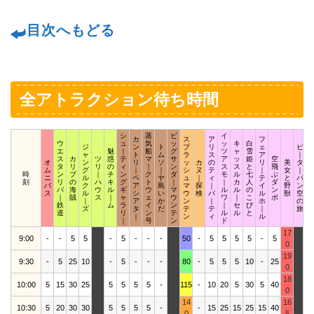
目次へもどる
全アトラクション待ち時間
シ
蒸
ビ
イ
カ
ス
ア
フ
ウ
ュ
気
ッ
ッ
キ
白
ジ
ン
ト
プ
リ
ェ
ピ
エ
魅
｜
船
グ
ツ
ャ
雪
ャ
ト
ム
ラ
ス
ア
｜
ス
カ
ツ
惑
テ
マ
サ
ア
ッ
姫
空
オ
ン
リ
ソ
ッ
カ
の
リ
美
タ
タ
リ
リ
の
ィ
｜
ン
ス
ス
と
飛
ム
グ
｜
｜
シ
ヌ
テ
｜
女
｜
時
ン
ブ
｜
チ
ン
ク
ダ
モ
ル
七
ぶ
ニ
ル
ベ
ヤ
ュ
｜
ィ
テ
と
パ
刻
リ
の
ハ
キ
グ
ト
｜
｜
カ
人
ダ
バ
ク
ア
島
マ
探
｜
イ
野
ン
バ
海
ウ
ル
ギ
ウ
マ
ル
ル
の
ン
ス
ル
シ
い
ウ
検
パ
ル
獣
空
｜
賊
ス
｜
ャ
ェ
ウ
ワ
｜
こ
ボ
｜
ア
か
ン
｜
ホ
の
鉄
ム
ラ
イ
ン
｜
セ
び
ズ
タ
だ
テ
テ
｜
旅
道
リ
ン
テ
ル
ル
と
｜
ン
ィ
ル
｜
号
ン
ド
17
9:00
-
-
5
5
-
5
-
-
-
50
-
5
5
5
5
-
5
0
19
9:30
-
5
25
10
-
5
-
-
-
80
-
5
5
5
10
-
25
0
18
10:00
5
15
30
25
5
5
5
5
-
115
-
10
20
5
30
5
40
1
0
14
16
10:30
5
20
30
30
5
5
5
5
-
-
15
25
15
25
15
40
2
0
5