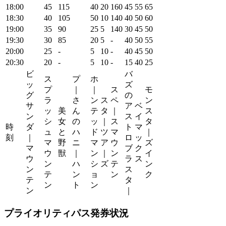
18:00
45
115
40
20
160
45
55
65
18:30
40
105
50
10
140
40
50
60
19:00
35
90
25
5
140
30
45
50
19:30
30
85
20
5
-
40
50
55
20:00
25
-
5
10
-
40
45
50
20:30
20
-
5
10
-
15
40
25
ビ
バ
ス
プ
ホ
ッ
ズ
プ
｜
｜
ス
モ
グ
の
ラ
さ
ン
ス
ペ
ン
サ
ア
ベ
ッ
美
ん
テ
タ
｜
ス
ン
ス
イ
シ
女
の
ッ
｜
ス
タ
時
ダ
ト
マ
ュ
と
ハ
ド
ツ
マ
｜
刻
｜
ロ
ッ
マ
野
ニ
マ
ア
ウ
ズ
マ
ブ
ク
ウ
獣
｜
ン
｜
ン
イ
ウ
ラ
ス
ン
ハ
シ
ズ
テ
ン
ン
ス
テ
ン
ョ
ン
ク
テ
タ
ン
ト
ン
ン
｜
プライオリティパス発券状況