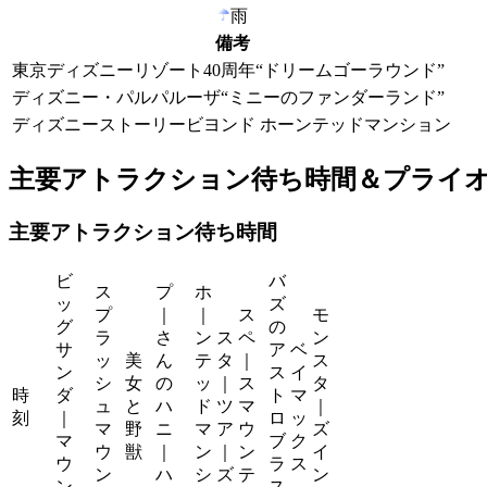
雨
備考
東京ディズニーリゾート40周年“ドリームゴーラウンド”
ディズニー・パルパルーザ“ミニーのファンダーランド”
ディズニーストーリービヨンド ホーンテッドマンション
主要アトラクション待ち時間＆プライ
主要アトラクション待ち時間
ビ
バ
ス
プ
ホ
ッ
ズ
プ
｜
｜
ス
モ
グ
の
ラ
さ
ン
ス
ペ
ン
サ
ア
ベ
ッ
美
ん
テ
タ
｜
ス
ン
ス
イ
シ
女
の
ッ
｜
ス
タ
時
ダ
ト
マ
ュ
と
ハ
ド
ツ
マ
｜
刻
｜
ロ
ッ
マ
野
ニ
マ
ア
ウ
ズ
マ
ブ
ク
ウ
獣
｜
ン
｜
ン
イ
ウ
ラ
ス
ン
ハ
シ
ズ
テ
ン
ン
ス