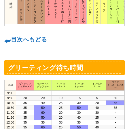
マ
ソ
ル
｜
ト
ク
｜
ン
ィ
ト
ェ
｜
テ
ェ
ィ
｜
時
｜
ア
ド
オ
｜
ア
ラ
グ
ア
ル
イ
：
ィ
イ
ジ
：
刻
：
リ
チ
ブ
リ
ト
イ
ス
ン
ト
：
パ
ヴ
ア
ョ
ハ
ロ
ン
ャ
テ
｜
ピ
ダ
ピ
ゴ
｜
ポ
｜
ィ
メ
｜
｜
ス
レ
ラ
マ
ア
｜
リ
ン
ク
｜
ク
｜
フ
ン
バ
ト
ン
｜
ニ
ッ
ド
ト
一
ク
ロ
ズ
｜
行
ジ
ア
ツ
ラ
行
周
ル
行
行
目次へもどる
グリーティング待ち時間
プラザ
ヴィレッジ
サルードス
トレイル
トレイル
トレイル
時刻
ミッキー＆ミニ
シェリーメイ
ダッフィー
ドナルド
ミッキー
ミニー
ー
9:00
-
-
-
-
-
-
9:30
20
20
10
15
5
30
10:00
35
40
25
30
20
45
10:30
35
50
25
50
40
35
11:00
35
60
20
30
30
-
11:30
35
50
20
40
25
-
12:00
35
35
35
35
35
-
12:30
35
60
25
50
40
-