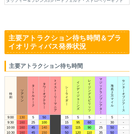
ダッフィー＆フレンズのハートフェルト・ストロベリーギフト
主要アトラクション待ち時間＆プラ
イオリティパス発券状況
主要アトラクション待ち時間
マ
ト
レ
セ
イ
ジ
タ
イ
イ
ン
タ
ン
ッ
海
ワ
ス
シ
ジ
タ
｜
デ
ク
底
ソ
｜
ト
｜
ン
｜
ト
ィ
ラ
２
時
ア
オ
｜
ラ
グ
オ
ル
ジ
ン
万
刻
リ
ブ
リ
イ
ス
ブ
ト
ョ
プ
マ
ン
テ
｜
ダ
ピ
ジ
｜
｜
シ
イ
ラ
マ
｜
リ
ア
ク
ン
ア
ル
｜
ニ
ッ
｜
ズ
タ
ア
ツ
ス
｜
9:00
130
5
50
15
5
5
-
5
-
9:30
160
25
100
15
95
60
-
30
-
10:00
160
45
140
60
115
90
25
50
-
10:30
160
45
150
50
120
110
35
50
-