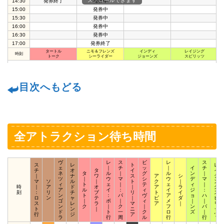
スクロールできます
14:30
発券終了
発券中
15:00
発券中
15:30
発券中
16:00
発券中
16:30
発券中
17:00
発券終了
タートル
ニモ＆フレンズ
インディ
レイジング
時刻
トーク
シーライダー
ジョーンズ
スピリッツ
目次へもどる
全アトラクション待ち時間
ヴ
レ
ス
ビ
レ
ス
ス
レ
ト
レ
ェ
｜
チ
ッ
｜
イ
チ
チ
オ
タ
イ
イ
ネ
タ
ル
｜
グ
ル
ン
｜
｜
ナ
ワ
ス
ア
シ
ジ
ツ
｜
ウ
マ
シ
ウ
デ
マ
マ
ソ
ル
｜
ト
ク
｜
ン
ィ
ト
ェ
｜
テ
ェ
ィ
｜
時
｜
ア
ド
オ
｜
ア
ラ
グ
ア
ル
イ
：
ィ
イ
ジ
：
刻
：
リ
チ
ブ
リ
ト
イ
ス
ン
ト
：
パ
ヴ
ア
ョ
ハ
ロ
ン
ャ
テ
｜
ピ
ダ
ピ
ゴ
｜
ポ
｜
ィ
メ
｜
｜
ス
レ
ラ
マ
ア
｜
リ
ン
ク
｜
ク
｜
フ
ン
バ
ト
ン
｜
ニ
ッ
ド
ト
一
ク
ロ
ズ
｜
行
ジ
ア
ツ
ラ
行
周
ル
行
行