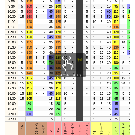
9:00
5
130
5
-
5
50
5
-
-
5
5
15
5
5
5
9:30
5
160
5
-
25
100
5
-
-
5
5
15
95
5
60
10:00
5
160
5
-
45
140
5
-
5
5
5
60
115
5
90
10:30
15
160
5
-
45
150
10
-
5
5
5
50
120
5
110
11:00
-
140
-
-
35
125
5
-
5
10
5
30
110
-
90
11:30
-
140
-
-
35
135
5
-
5
5
5
40
145
-
85
12:00
5
120
5
5
40
120
5
5
5
5
5
40
120
5
70
12:30
5
120
5
5
45
130
5
5
5
5
5
40
100
5
70
13:00
5
135
5
5
35
135
5
5
5
5
15
40
110
10
70
13:30
-
130
5
5
35
130
5
-
5
5
15
40
130
-
65
14:00
-
130
-
5
40
125
5
-
5
5
15
20
110
-
55
14:30
-
135
5
5
50
120
20
-
5
5
20
30
110
-
40
休止
15:00
5
140
5
5
70
130
10
5
5
5
15
30
100
5
20
15:30
5
140
5
5
45
135
10
5
5
5
15
15
85
5
30
16:00
5
140
5
5
30
125
20
5
-
5
15
20
95
5
20
スクロールできます
16:30
15
115
5
5
45
120
15
5
-
5
15
20
100
15
15
17:00
15
105
5
-
20
120
5
5
-
5
15
20
85
20
10
17:30
15
115
5
-
30
115
5
-
-
5
15
15
85
5
10
18:00
15
120
-
-
45
100
10
-
-
5
15
15
75
5
15
18:30
15
105
-
-
15
115
5
-
-
5
15
15
65
5
15
19:00
-
80
-
-
15
80
5
-
-
5
5
15
45
-
30
19:30
-
75
-
-
20
80
5
-
-
5
5
15
45
-
30
20:00
-
60
-
-
20
65
5
-
-
5
5
15
45
-
15
20:30
-
-
-
-
15
-
5
-
-
5
5
15
25
-
25
ヴ
レ
ス
ビ
レ
ス
ス
レ
ト
レ
ェ
｜
チ
ッ
｜
イ
チ
チ
オ
タ
イ
イ
ネ
タ
ル
｜
グ
ル
ン
｜
｜
ナ
ワ
ス
ア
シ
ジ
ツ
｜
ウ
マ
シ
ウ
デ
マ