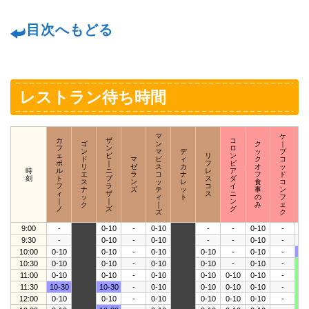
目次へもどる
レストラン待ち時間
マ
ケ
カ
ザ
コ
ゴ
ン
ク
｜
フ
ン
ロ
ン
マ
デ
ッ
プ
ェ
ビ
リ
ン
ド
マ
ビ
ィ
ク
コ
ポ
｜
フ
ビ
リ
ゼ
ス
カ
オ
ッ
時
ル
ニ
レ
ア
エ
ラ
コ
ナ
フ
ド
刻
ト
ブ
ス
ダ
ス
ン
ッ
レ
食
コ
フ
ラ
コ
イ
ナ
ズ
テ
ッ
事
ン
ィ
ザ
ス
ニ
ッ
ィ
ト
の
フ
｜
｜
ン
ク
｜
み
ェ
ノ
ズ
グ
ズ
ク
9:00
-
0-10
-
0-10
-
-
0-10
-
-
9:30
-
0-10
-
0-10
-
-
0-10
-
0-
10:00
0-10
0-10
-
0-10
0-10
-
0-10
-
10
10:30
0-10
0-10
-
0-10
0-10
-
0-10
-
30
11:00
0-10
0-10
-
0-10
0-10
0-10
0-10
-
30
11:30
10-30
10-30
-
0-10
0-10
0-10
0-10
-
30
12:00
0-10
0-10
-
0-10
0-10
0-10
0-10
-
30