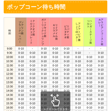
ポップコーン待ち時間
ガド
カア
ミク
ソハ
ブソ
｜ッ
レラ
ルッ
しア
ルン
ラア
リク
キリ
｜ビ
クク
ピリ
ょク
トガ
ッリ
ッサ
ャド
ア
チオ
スバ
うア
｜
時
クン
クイ
ラア
ン
ョフ
タテ
ゆト
ス
刻
ペ前
シド
メイ
コ
コ前
チィ
バピ
テ
ッ
ュ前
ルル
｜
レ
オ前
タア
｜
パ
リ
前
ス
｜
｜横
ジ
｜
ン
ト
ト
前
プ
前
9:00
0-10
-
0-10
0-10
0-10
-
-
-
0
9:30
0-10
0-10
0-10
0-10
0-10
0-10
-
0-10
0
10:00
0-10
0-10
0-10
0-10
0-10
0-10
0-10
0-10
0
10:30
0-10
0-10
0-10
0-10
0-10
0-10
0-10
0-10
0
11:00
0-10
0-10
0-10
0-10
0-10
0-10
0-10
0-10
0
11:30
0-10
0-10
0-10
0-10
0-10
0-10
0-10
0-10
0
12:00
0-10
0-10
0-10
0-10
0-10
0-10
0-10
0-10
0
12:30
0-10
0-10
0-10
0-10
0-10
0-10
0-10
0-10
0
13:00
0-10
0-10
0-10
0-10
0-10
0-10
0-10
0-10
0
13:30
0-10
0-10
0-10
0-10
0-10
0-10
0-10
0-10
0
14:00
0-10
0-10
0-10
0-10
0-10
0-10
0-10
0-10
0
14:30
0-10
0-10
0-10
0-10
0-10
0-10
0-10
0-10
0
15:00
0-10
0-10
0-10
0-10
0-10
0-10
0-10
0-10
0
15:30
0-10
0-10
0-10
0-10
0-10
0-10
0-10
0-10
0
16:00
0-10
0-10
0-10
0-10
0-10
0-10
0-10
0-10
0
スクロールできます