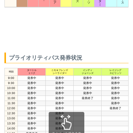
ズ
タ
ア
ツ
ス
｜
プライオリティパス発券状況
タートル
ニモ＆フレンズ
インディ
レイジング
時刻
トーク
シーライダー
ジョーンズ
スピリッツ
9:00
発券中
発券中
発券中
発券中
9:30
発券中
発券中
発券中
発券中
10:00
発券中
発券中
発券中
発券中
10:30
発券中
発券中
発券中
発券中
11:00
発券中
発券中
発券終了
発券中
11:30
発券中
発券中
発券中
12:00
発券中
発券中
発券終了
12:30
発券中
発券中
13:00
発券中
発券中
13:30
発券中
発券中
14:00
発券中
発券中