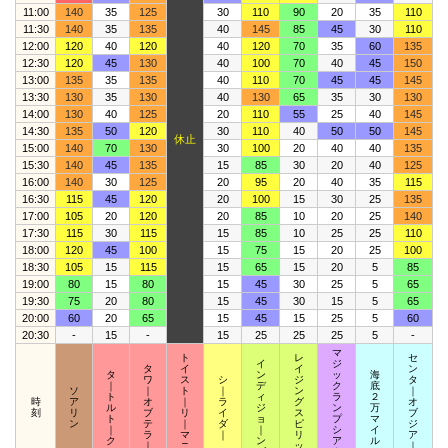
11:00
140
35
125
30
110
90
20
35
110
11:30
140
35
135
40
145
85
45
30
110
12:00
120
40
120
40
120
70
35
60
135
12:30
120
45
130
40
100
70
40
45
150
13:00
135
35
135
40
110
70
45
45
145
13:30
130
35
130
40
130
65
35
30
130
14:00
130
40
125
20
110
55
25
40
145
14:30
135
50
120
30
110
40
50
50
145
休止
15:00
140
70
130
30
100
20
40
40
135
15:30
140
45
135
15
85
30
20
40
125
16:00
140
30
125
20
95
20
40
35
115
16:30
115
45
120
20
100
15
30
25
135
17:00
105
20
120
20
85
10
20
25
140
17:30
115
30
115
15
85
10
25
25
110
18:00
120
45
100
15
75
15
20
25
100
18:30
105
15
115
15
65
15
20
5
85
19:00
80
15
80
15
45
30
25
5
65
19:30
75
20
80
15
45
30
15
5
65
20:00
60
20
65
15
45
15
25
5
60
20:30
-
15
-
15
25
25
25
5
-
マ
ト
レ
セ
イ
ジ
タ
イ
イ
ン
タ
ン
ッ
海
ワ
ス
シ
ジ
タ
｜
デ
ク
底
ソ
｜
ト
｜
ン
｜
ト
ィ
ラ
２
時
ア
オ
｜
ラ
グ
オ
ル
ジ
ン
万
刻
リ
ブ
リ
イ
ス
ブ
ト
ョ
プ
マ
ン
テ
｜
ダ
ピ
ジ
｜
｜
シ
イ
ラ
マ
｜
リ
ア
ク
ン
ア
ル
｜
ニ
ッ
｜