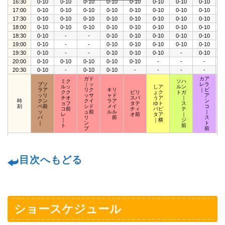
16:30
0-10
0-10
0-10
0-10
0-10
0-10
0-10
0-10
0
17:00
0-10
0-10
0-10
0-10
0-10
0-10
0-10
0-10
0
17:30
0-10
0-10
0-10
0-10
0-10
0-10
0-10
0-10
0
18:00
0-10
0-10
0-10
0-10
0-10
0-10
0-10
0-10
0
18:30
0-10
-
-
0-10
0-10
0-10
0-10
0-10
0
19:00
0-10
-
-
0-10
0-10
0-10
0-10
0-10
0
19:30
0-10
-
-
0-10
0-10
0-10
-
0-10
0
20:00
0-10
0-10
0-10
0-10
0-10
-
-
-
0
20:30
0-10
-
0-10
0-10
-
-
-
-
ガド
カア
ミク
ソハ
ブソ
｜ッ
レラ
ルッ
しア
ルン
ラア
リク
キリ
｜ビ
クク
ピリ
ょク
トガ
ッリ
ッサ
ャド
ア
チオ
スバ
うア
｜
時
クン
クイ
ラア
ン
ョフ
タテ
ゆト
ス
刻
ペ前
シド
メイ
コ
コ前
チィ
バピ
テ
ッ
ュ前
ルル
｜
レ
オ前
タア
｜
パ
リ
前
ス
｜
｜横
ジ
｜
ン
ト
ト
前
プ
前
目次へもどる
ショースケジュール