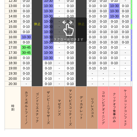
12:30
0-10
10-30
-
0-10
0-10
0-10
0-10
-
30
13:00
0-10
10-30
-
0-10
0-10
0-10
10-30
0-10
30
13:30
0-10
10-30
-
0-10
0-10
0-10
10-30
0-10
30
14:00
0-10
10-30
-
0-10
0-10
0-10
10-30
0-10
30
14:30
0-10
10-30
-
0-10
0-10
0-10
0-10
0-10
10
休止
休止
15:00
0-10
10-30
-
0-10
0-10
0-10
0-10
0-10
30
15:30
0-10
10-30
-
0-10
0-10
0-10
0-10
0-10
10
16:00
10-30
10-30
-
0-10
0-10
0-10
0-10
0-10
10
スクロールできます
16:30
0-10
10-30
-
0-10
0-10
0-10
0-10
0-10
10
17:00
30-45
10-30
-
0-10
0-10
0-10
0-10
-
10
17:30
30-45
10-30
-
0-10
0-10
0-10
0-10
-
10
18:00
0-10
10-30
-
0-10
0-10
0-10
0-10
-
10
18:30
0-10
0-10
-
0-10
0-10
0-10
0-10
-
10
19:00
0-10
0-10
-
0-10
0-10
0-10
-
-
10
19:30
0-10
0-10
-
0-10
-
-
-
-
10
20:00
0-10
0-10
-
0-10
-
-
-
-
10
20:30
-
0-10
-
0-10
-
-
-
-
-
マ
ケ
カ
ザ
コ
ゴ
ン
ク
｜
フ
ン
ロ
ン
マ
デ
ッ
プ
ェ
ビ
リ
ン
ド
マ
ビ
ィ
ク
コ
ポ
｜
フ
ビ
リ
ゼ
ス
カ
オ
ッ
時
ル
ニ
レ
ア
エ
ラ
コ
ナ
フ
ド
刻
ト
ブ
ス
ダ
ス
ン
ッ
レ
食
コ
フ
ラ
コ
イ
ナ
ズ
テ
ッ
事
ン
ィ
ザ
ス
ニ
ッ
ィ
ト
の
フ
｜
｜
ン
ク
｜
み
ェ
ノ
ズ
グ
ズ
ク