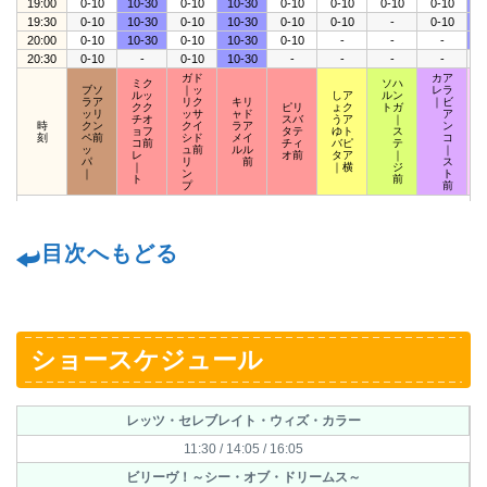
19:00
0-10
10-30
0-10
10-30
0-10
0-10
0-10
0-10
1
19:30
0-10
10-30
0-10
10-30
0-10
0-10
-
0-10
1
20:00
0-10
10-30
0-10
10-30
0-10
-
-
-
1
20:30
0-10
-
0-10
10-30
-
-
-
-
ガド
カア
ミク
ソハ
ブソ
｜ッ
レラ
ルッ
しア
ルン
ラア
リク
キリ
｜ビ
クク
ピリ
ょク
トガ
ッリ
ッサ
ャド
ア
チオ
スバ
うア
｜
時
クン
クイ
ラア
ン
ョフ
タテ
ゆト
ス
刻
ペ前
シド
メイ
コ
コ前
チィ
バピ
テ
ッ
ュ前
ルル
｜
レ
オ前
タア
｜
パ
リ
前
ス
｜
｜横
ジ
｜
ン
ト
ト
前
プ
前
目次へもどる
ショースケジュール
レッツ・セレブレイト・ウィズ・カラー
11:30 / 14:05 / 16:05
ビリーヴ！～シー・オブ・ドリームス～