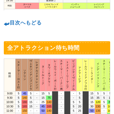
14:30
発券終了
タートル
ニモ＆フレンズ
インディ
レイジング
時刻
トーク
シーライダー
ジョーンズ
スピリッツ
目次へもどる
全アトラクション待ち時間
ヴ
レ
ス
ビ
レ
ス
ス
レ
ト
レ
ェ
｜
チ
ッ
｜
イ
チ
チ
オ
タ
イ
イ
ネ
タ
ル
｜
グ
ル
ン
｜
｜
ナ
ワ
ス
ア
シ
ジ
ツ
｜
ウ
マ
シ
ウ
デ
マ
マ
ソ
ル
｜
ト
ク
｜
ン
ィ
ト
ェ
｜
テ
ェ
ィ
｜
時
｜
ア
ド
オ
｜
ア
ラ
グ
ア
ル
イ
：
ィ
イ
ジ
：
刻
：
リ
チ
ブ
リ
ト
イ
ス
ン
ト
：
パ
ヴ
ア
ョ
ハ
ロ
ン
ャ
テ
｜
ピ
ダ
ピ
ゴ
｜
ポ
｜
ィ
メ
｜
｜
ス
レ
ラ
マ
ア
｜
リ
ン
ク
｜
ク
｜
フ
ン
バ
ト
ン
｜
ニ
ッ
ド
ト
一
ク
ロ
ズ
｜
行
ジ
ア
ツ
ラ
行
周
ル
行
行
9:00
5
45
5
-
15
5
-
-
5
15
5
5
5
9:30
5
140
5
-
15
75
-
-
5
15
35
5
15
10:00
5
180
15
-
25
140
-
5
5
15
120
5
80
10:30
5
165
15
-
45
165
-
5
20
30
130
5
105
11:00
-
150
-
-
50
140
-
5
25
50
135
-
100