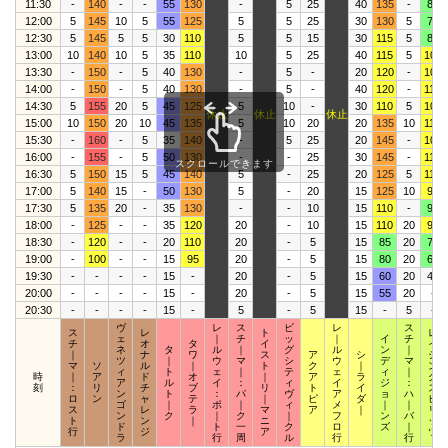
11:30
-
140
-
-
55
130
-
5
25
40
135
-
80
12:00
5
145
10
5
55
125
5
5
25
30
130
5
75
12:30
5
145
5
5
30
110
5
5
15
30
115
5
80
13:00
10
140
10
5
35
110
10
5
25
40
115
5
100
13:30
-
150
-
5
40
130
-
5
-
20
120
-
100
14:00
-
150
-
5
40
130
-
5
-
40
120
-
110
14:30
5
155
20
5
45
125
5
10
-
30
110
5
100
休止
休止
休止
15:00
10
150
20
10
45
135
5
10
20
20
135
10
110
15:30
-
160
-
5
35
140
-
5
25
20
145
-
105
16:00
-
155
-
5
50
130
-
-
25
30
145
-
115
スクロールできます
16:30
5
150
15
5
45
140
5
-
25
20
125
5
115
17:00
5
140
15
-
50
130
5
-
20
15
125
10
95
17:30
5
135
20
-
35
130
-
-
10
15
110
-
90
18:00
-
125
-
-
35
120
20
-
10
15
110
20
95
18:30
-
120
-
-
20
110
20
-
5
15
85
20
70
19:00
-
100
-
-
15
95
20
-
5
15
80
20
65
19:30
-
-
-
-
15
-
20
-
5
15
60
20
40
20:00
-
-
-
-
15
-
20
-
5
15
55
20
-
20:30
-
-
-
-
15
-
5
-
5
15
-
5
-
ヴ
レ
ス
ビ
レ
ス
ス
レ
ト
レ
ェ
｜
チ
ッ
｜
イ
チ
チ
オ
タ
イ
イ
ネ
タ
ル
｜
グ
ル
ン
｜
｜
ナ
ワ
ス
ア
シ
ジ
ツ
｜
ウ
マ
シ
ウ
デ
マ
マ
ソ
ル
｜
ト
ク
｜
ン
ィ
ト
ェ
｜
テ
ェ
ィ
｜
時
｜
ア
ド
オ
｜
ア
ラ
グ
ア
ル
イ
：
ィ
イ
ジ
：
刻
：
リ
チ
ブ
リ
ト
イ
ス
ン
ト
：
パ
ヴ
ア
ョ
ハ
ロ
ン
ャ
テ
｜
ピ
ダ
ピ
ゴ
｜
ポ
｜
ィ
メ
｜
｜
ス
レ
ラ
マ
ア
｜
リ
ン
ク
｜
ク
｜
フ
ン
バ
ト
ン
｜
ニ
ッ
ド
ト
一
ク
ロ
ズ
｜
行
ジ
ア
ツ
ラ
行
周
ル
行
行