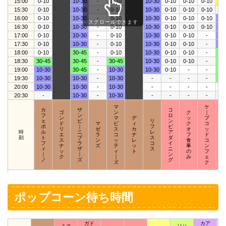
15:00
0-10
10-30
-
0-10
10-30
0-10
0-10
0-10
45
15:30
0-10
10-30
-
0-10
10-30
0-10
0-10
0-10
0-
16:00
0-10
10-30
-
0-10
10-30
0-10
0-10
0-10
10
スクロールできます
16:30
0-10
10-30
-
0-10
10-30
0-10
0-10
0-10
10
17:00
0-10
10-30
-
0-10
10-30
0-10
0-10
-
10
17:30
0-10
10-30
-
0-10
10-30
0-10
0-10
-
10
18:00
0-10
30-45
-
0-10
10-30
0-10
0-10
-
30
18:30
30-45
30-45
-
30-45
10-30
0-10
0-10
-
30
19:00
10-30
30-45
-
10-30
10-30
0-10
-
-
30
19:30
10-30
10-30
-
10-30
-
-
-
-
30
20:00
10-30
10-30
-
10-30
-
-
-
-
0-
20:30
-
10-30
-
10-30
-
-
-
-
-
マ
ケ
カ
ザ
コ
ゴ
ン
ク
｜
フ
ン
ロ
ン
マ
デ
ッ
プ
ェ
ビ
リ
ン
ド
マ
ビ
ィ
ク
コ
ポ
｜
フ
ビ
リ
ゼ
ス
カ
オ
ッ
時
ル
ニ
レ
ア
エ
ラ
コ
ナ
フ
ド
刻
ト
ブ
ス
ダ
ス
ン
ッ
レ
食
コ
フ
ラ
コ
イ
ナ
ズ
テ
ッ
事
ン
ィ
ザ
ス
ニ
ッ
ィ
ト
の
フ
｜
｜
ン
ク
｜
み
ェ
ノ
ズ
グ
ズ
ク
ポップコーン待ち時間
ガド
カア
ミク
ソハ