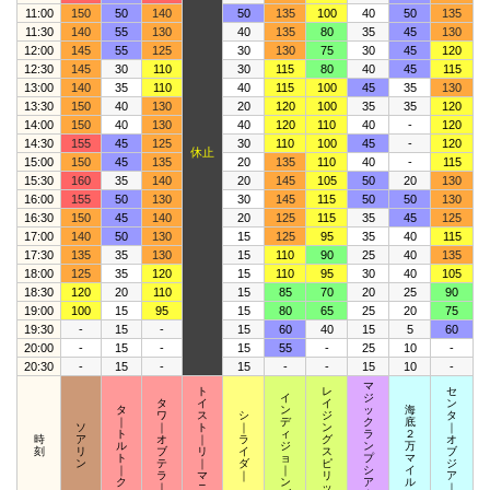
11:00
150
50
140
50
135
100
40
50
135
11:30
140
55
130
40
135
80
35
45
130
12:00
145
55
125
30
130
75
30
45
120
12:30
145
30
110
30
115
80
40
45
115
13:00
140
35
110
40
115
100
45
35
130
13:30
150
40
130
20
120
100
35
35
120
14:00
150
40
130
40
120
110
40
-
120
14:30
155
45
125
30
110
100
45
-
120
休止
15:00
150
45
135
20
135
110
40
-
115
15:30
160
35
140
20
145
105
50
20
130
16:00
155
50
130
30
145
115
50
50
130
16:30
150
45
140
20
125
115
35
45
125
17:00
140
50
130
15
125
95
35
40
115
17:30
135
35
130
15
110
90
25
40
135
18:00
125
35
120
15
110
95
30
40
105
18:30
120
20
110
15
85
70
20
25
90
19:00
100
15
95
15
80
65
25
20
75
19:30
-
15
-
15
60
40
15
5
60
20:00
-
15
-
15
55
-
25
10
-
20:30
-
15
-
15
-
-
15
10
-
マ
ト
レ
セ
イ
ジ
タ
イ
イ
ン
タ
ン
ッ
海
ワ
ス
シ
ジ
タ
｜
デ
ク
底
ソ
｜
ト
｜
ン
｜
ト
ィ
ラ
２
時
ア
オ
｜
ラ
グ
オ
ル
ジ
ン
万
刻
リ
ブ
リ
イ
ス
ブ
ト
ョ
プ
マ
ン
テ
｜
ダ
ピ
ジ
｜
｜
シ
イ
ラ
マ
｜
リ
ア
ク
ン
ア
ル
｜
ニ
ッ
｜