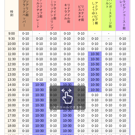
ブソ
｜ッ
レラ
ルッ
しア
ルン
ラア
リク
キリ
｜ビ
クク
ピリ
ょク
トガ
ッリ
ッサ
ャド
ア
チオ
スバ
うア
｜
時
クン
クイ
ラア
ン
ョフ
タテ
ゆト
ス
刻
ペ前
シド
メイ
コ
コ前
チィ
バピ
テ
ッ
ュ前
ルル
｜
レ
オ前
タア
｜
パ
リ
前
ス
｜
｜横
ジ
｜
ン
ト
ト
前
プ
前
9:00
0-10
-
0-10
0-10
0-10
-
-
-
0
9:30
0-10
0-10
0-10
0-10
0-10
0-10
-
0-10
0
10:00
0-10
0-10
0-10
0-10
0-10
0-10
0-10
0-10
0
10:30
0-10
0-10
0-10
0-10
0-10
0-10
0-10
0-10
0
11:00
0-10
0-10
0-10
0-10
0-10
10-30
0-10
0-10
0
11:30
0-10
0-10
0-10
0-10
0-10
10-30
0-10
0-10
0
12:00
0-10
0-10
0-10
0-10
0-10
10-30
0-10
0-10
0
12:30
0-10
0-10
0-10
0-10
0-10
10-30
0-10
0-10
1
13:00
0-10
0-10
0-10
0-10
0-10
10-30
0-10
0-10
1
13:30
0-10
0-10
0-10
0-10
0-10
10-30
0-10
0-10
1
14:00
0-10
10-30
0-10
10-30
0-10
10-30
0-10
0-10
1
14:30
0-10
10-30
0-10
10-30
0-10
10-30
0-10
0-10
1
15:00
0-10
10-30
0-10
10-30
0-10
0-10
0-10
0-10
1
15:30
0-10
10-30
0-10
10-30
0-10
0-10
0-10
0-10
1
16:00
0-10
10-30
0-10
10-30
0-10
0-10
0-10
0-10
1
スクロールできます
16:30
0-10
10-30
0-10
10-30
0-10
0-10
0-10
0-10
1
17:00
0-10
10-30
0-10
10-30
0-10
0-10
0-10
0-10
1
17:30
0-10
10-30
0-10
10-30
0-10
0-10
0-10
0-10
1
18:00
0-10
10-30
0-10
10-30
0-10
0-10
0-10
0-10
1
18:30
0-10
10-30
0-10
10-30
0-10
0-10
0-10
0-10
1