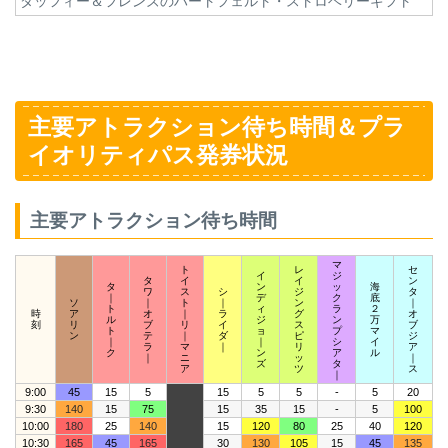
ダッフィー＆フレンズのハートフェルト・ストロベリーギフト
主要アトラクション待ち時間＆プラ
イオリティパス発券状況
主要アトラクション待ち時間
マ
ト
レ
セ
イ
ジ
タ
イ
イ
ン
タ
ン
ッ
海
ワ
ス
シ
ジ
タ
｜
デ
ク
底
ソ
｜
ト
｜
ン
｜
ト
ィ
ラ
２
時
ア
オ
｜
ラ
グ
オ
ル
ジ
ン
万
刻
リ
ブ
リ
イ
ス
ブ
ト
ョ
プ
マ
ン
テ
｜
ダ
ピ
ジ
｜
｜
シ
イ
ラ
マ
｜
リ
ア
ク
ン
ア
ル
｜
ニ
ッ
｜
ズ
タ
ア
ツ
ス
｜
9:00
45
15
5
15
5
5
-
5
20
9:30
140
15
75
15
35
15
-
5
100
10:00
180
25
140
15
120
80
25
40
120
10:30
165
45
165
30
130
105
15
45
135