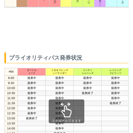
ズ
タ
ア
ツ
ス
｜
プライオリティパス発券状況
タートル
ニモ＆フレンズ
インディ
レイジング
時刻
トーク
シーライダー
ジョーンズ
スピリッツ
9:00
発券中
発券中
発券中
発券中
9:30
発券中
発券中
発券中
発券中
10:00
発券中
発券中
発券中
発券中
10:30
発券中
発券中
発券終了
発券中
11:00
発券中
発券中
発券中
11:30
発券中
発券中
発券終了
12:00
発券中
発券中
12:30
発券中
発券中
13:00
発券終了
発券中
スクロールできます
13:30
発券中
14:00
発券中