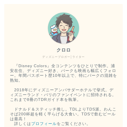
クロロ
ディズニーブロガー│ライター
『Disney Colors』全コンテンツをひとりで制作。浦
安在住、ディズニー好き、パークも映画も幅広くフォロ
ー。年間パスポート歴10年以上で、特にパークの混雑を
熟知。
2018年にディズニーアンバサダーホテルで挙式。デ
ィズニーランド・パリのファンイベントに招待される。
これまで8冊のTDRガイド本を執筆。
ドナルド＆スティッチ推し。TDLよりTDS派。わんこ
そば200杯超を軽く平らげる大食い。TDSで飲むビール
は最高！
詳しくは
プロフィール
をご覧ください。