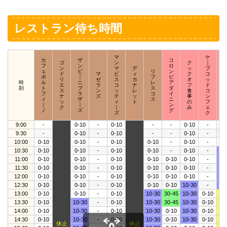
レストラン待ち時間
マ
ケ
カ
ザ
コ
ゴ
ン
ク
｜
フ
ン
ロ
ン
マ
デ
ッ
プ
ェ
ビ
リ
ン
ド
マ
ビ
ィ
ク
コ
ポ
｜
フ
ビ
リ
ゼ
ス
カ
オ
ッ
時
ル
ニ
レ
ア
エ
ラ
コ
ナ
フ
ド
刻
ト
ブ
ス
ダ
ス
ン
ッ
レ
食
コ
フ
ラ
コ
イ
ナ
ズ
テ
ッ
事
ン
ィ
ザ
ス
ニ
ッ
ィ
ト
の
フ
｜
｜
ン
ク
｜
み
ェ
ノ
ズ
グ
ズ
ク
9:00
-
0-10
-
0-10
-
-
0-10
-
-
9:30
-
0-10
-
0-10
-
-
0-10
-
0-
10:00
0-10
0-10
-
0-10
0-10
-
0-10
-
0-
10:30
0-10
0-10
-
0-10
0-10
-
0-10
-
10
11:00
0-10
0-10
-
0-10
0-10
0-10
0-10
-
10
11:30
0-10
0-10
-
0-10
0-10
0-10
0-10
-
10
12:00
0-10
0-10
-
0-10
0-10
0-10
0-10
-
10
12:30
0-10
0-10
-
0-10
0-10
0-10
10-30
-
10
13:00
0-10
0-10
-
0-10
10-30
30-45
10-30
0-10
45
13:30
0-10
10-30
-
0-10
10-30
30-45
10-30
0-10
45
14:00
0-10
10-30
-
0-10
10-30
0-10
10-30
0-10
45
14:30
0-10
10-30
-
0-10
10-30
0-10
10-30
0-10
45
休止
休止