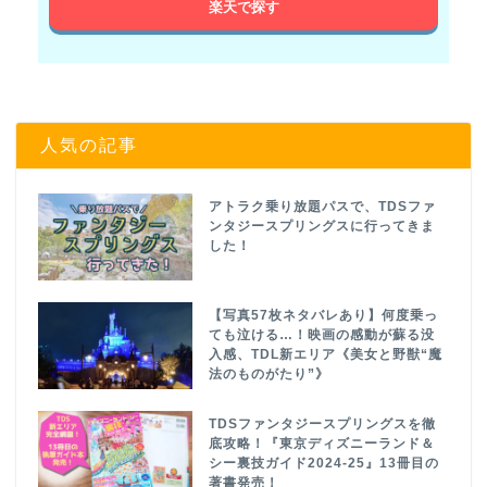
楽天で探す
人気の記事
アトラク乗り放題パスで、TDSファ
ンタジースプリングスに行ってきま
した！
【写真57枚ネタバレあり】何度乗っ
ても泣ける…！映画の感動が蘇る没
入感、TDL新エリア《美女と野獣“魔
法のものがたり”》
TDSファンタジースプリングスを徹
底攻略！『東京ディズニーランド＆
シー裏技ガイド2024-25』13冊目の
著書発売！