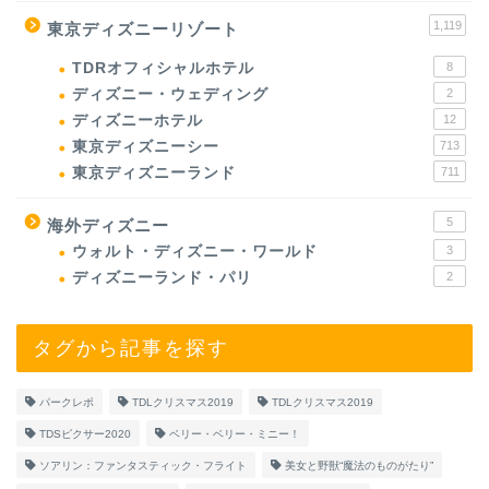
1,119
東京ディズニーリゾート
TDRオフィシャルホテル
8
ディズニー・ウェディング
2
ディズニーホテル
12
東京ディズニーシー
713
東京ディズニーランド
711
5
海外ディズニー
ウォルト・ディズニー・ワールド
3
ディズニーランド・パリ
2
タグから記事を探す
パークレポ
TDLクリスマス2019
TDLクリスマス2019
TDSピクサー2020
ベリー・ベリー・ミニー！
ソアリン：ファンタスティック・フライト
美女と野獣“魔法のものがたり”