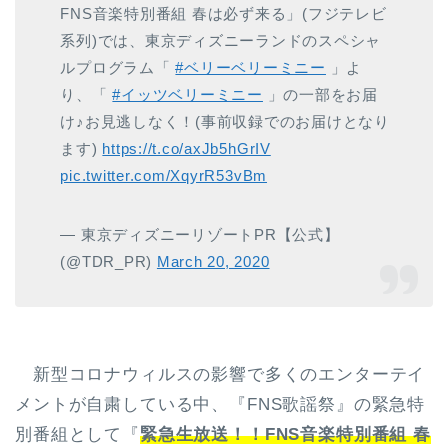
FNS音楽特別番組 春は必ず来る」(フジテレビ
系列)では、東京ディズニーランドのスペシャ
ルプログラム「
#ベリーベリーミニー
」よ
り、「
#イッツベリーミニー
」の一部をお届
け♪お見逃しなく！(事前収録でのお届けとなり
ます)
https://t.co/axJb5hGrIV
pic.twitter.com/XqyrR53vBm
— 東京ディズニーリゾートPR【公式】
(@TDR_PR)
March 20, 2020
新型コロナウィルスの影響で多くのエンターテイ
メントが自粛している中、『FNS歌謡祭』の緊急特
別番組として『
緊急生放送！！FNS音楽特別番組 春