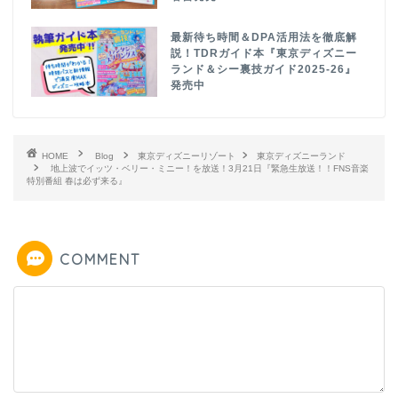
最新待ち時間＆DPA活用法を徹底解
説！TDRガイド本『東京ディズニー
ランド＆シー裏技ガイド2025-26』
発売中
HOME
Blog
東京ディズニーリゾート
東京ディズニーランド
地上波でイッツ・ベリー・ミニー！を放送！3月21日『緊急生放送！！FNS音楽
特別番組 春は必ず来る』
COMMENT