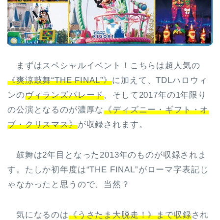
まずはスペシャルイベント！こちらは超人気の
《爽涼鼓舞“THE FINAL”》
に加えて、TDLハロウィ
ンの
ヴィランズパレード
、そして2017年の1年限り
の公演となるのが濃厚な
《ディズニー・ギフト・オ
ブ・クリスマス》
が収録されます。
鼓舞は2年目となった2013年のものが収録されま
す。たしか初年度は“THE FINAL”がローマ字表記じ
ゃなかったと思うので、当然？
気になるのは
《うさたま大脱走！》まで収録
され