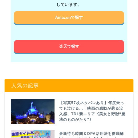
しています。
Amazonで探す
楽天で探す
人気の記事
【写真57枚ネタバレあり】何度乗っ
ても泣ける…！映画の感動が蘇る没
入感、TDL新エリア《美女と野獣“魔
法のものがたり”》
最新待ち時間＆DPA活用法を徹底解