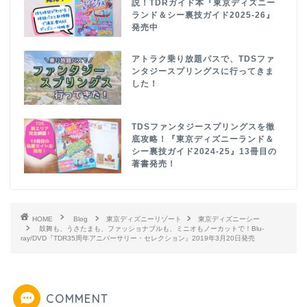
説！TDRガイド本『東京ディズニー
ランド＆シー裏技ガイド2025-26』
発売中
アトラク乗り放題パスで、TDSファ
ンタジースプリングスに行ってきま
した！
TDSファンタジースプリングスを徹
底攻略！『東京ディズニーランド＆
シー裏技ガイド2024-25』13冊目の
著書発売！
HOME
Blog
東京ディズニーリゾート
東京ディズニーシー
鼓舞も、うさたまも、ファッショナブルも、ミニオもノーカットで！Blu-
ray/DVD『TDR35周年アニバーサリー・セレクション』2019年3月20日発売
COMMENT