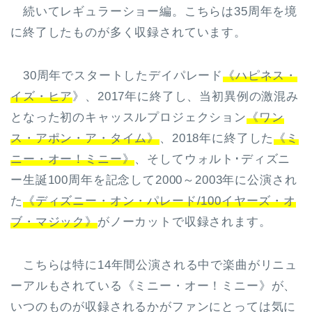
続いてレギュラーショー編。こちらは35周年を境
に終了したものが多く収録されています。
30周年でスタートしたデイパレード
《ハピネス・
イズ・ヒア
》、2017年に終了し、当初異例の激混み
となった初のキャッスルプロジェクション
《ワン
ス・アポン・ア・タイム》
、2018年に終了した
《ミ
ニー・オー！ミニー》
、そしてウォルト･ディズニ
ー生誕100周年を記念して2000～2003年に公演され
た
《ディズニー・オン・パレード/100イヤーズ・オ
ブ・マジック》
がノーカットで収録されます。
こちらは特に14年間公演される中で楽曲がリニュ
ーアルもされている《ミニー・オー！ミニー》が、
いつのものが収録されるかがファンにとっては気に