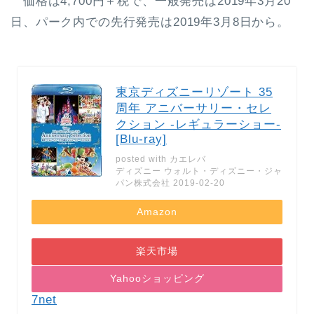
価格は4,700円＋税で、一般発売は2019年3月20
日、パーク内での先行発売は2019年3月8日から。
東京ディズニーリゾート 35
周年 アニバーサリー・セレ
クション -レギュラーショー-
[Blu-ray]
posted with
カエレバ
ディズニー ウォルト・ディズニー・ジャ
パン株式会社 2019-02-20
Amazon
楽天市場
Yahooショッピング
7net