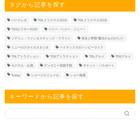
タグから記事を探す
パークレポ
TDLクリスマス2019
TDLクリスマス2019
TDSピクサー2020
ベリー・ベリー・ミニー！
ソアリン：ファンタスティック・フライト
美女と野獣“魔法のものがたり”
ミニーのスタイルスタジオ
ベイマックスのハッピーライド
TDLアトラクション
TDSアトラクション
TDLグルメ
TDSグルメ
カクテル・お酒
ディズニー混雑予想
チケット・パスポート
Today
ショースケジュール
ショー抽選
キーワードから記事を探す