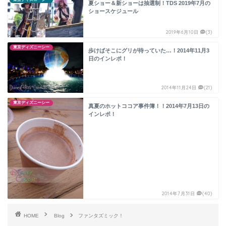
夏ショー＆新ショーは抽選制！TDS 2019年7月の
ショースケジュール
2019年6月10日
(3)
東京ディズニーシー
歩けばそこにグリが待っていた…！2014年11月3
日のインレポ！
2014年11月24日
(21)
東京ディズニーシー
真夏のホットココア事件簿！！2014年7月13日の
インレポ！
2014年7月31日
(40)
HOME
Blog
ファンタズミック！