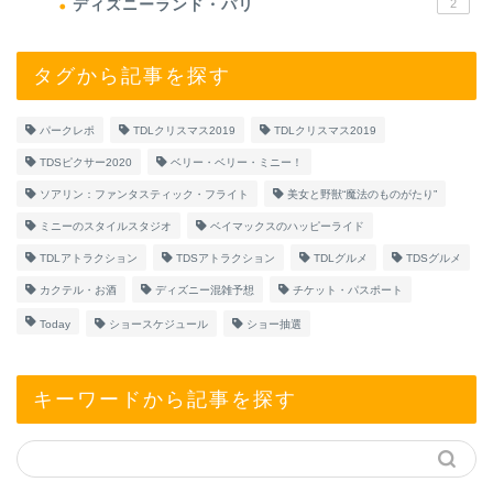
ディズニーランド・パリ
2
タグから記事を探す
パークレポ
TDLクリスマス2019
TDLクリスマス2019
TDSピクサー2020
ベリー・ベリー・ミニー！
ソアリン：ファンタスティック・フライト
美女と野獣“魔法のものがたり”
ミニーのスタイルスタジオ
ベイマックスのハッピーライド
TDLアトラクション
TDSアトラクション
TDLグルメ
TDSグルメ
カクテル・お酒
ディズニー混雑予想
チケット・パスポート
Today
ショースケジュール
ショー抽選
キーワードから記事を探す