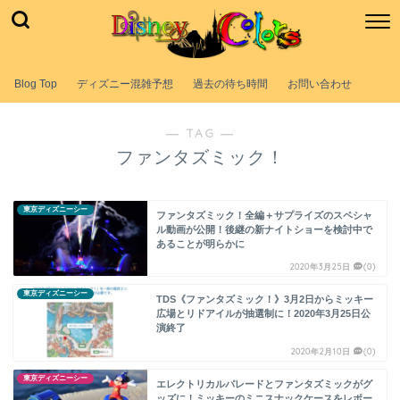
Blog Top
ディズニー混雑予想
過去の待ち時間
お問い合わせ
― TAG ―
ファンタズミック！
東京ディズニーシー
ファンタズミック！全編＋サプライズのスペシャ
ル動画が公開！後継の新ナイトショーを検討中で
あることが明らかに
2020年3月25日
(0)
東京ディズニーシー
TDS《ファンタズミック！》3月2日からミッキー
広場とリドアイルが抽選制に！2020年3月25日公
演終了
2020年2月10日
(0)
東京ディズニーシー
エレクトリカルパレードとファンタズミックがグ
ッズに！ミッキーのミニスナックケースをレポー