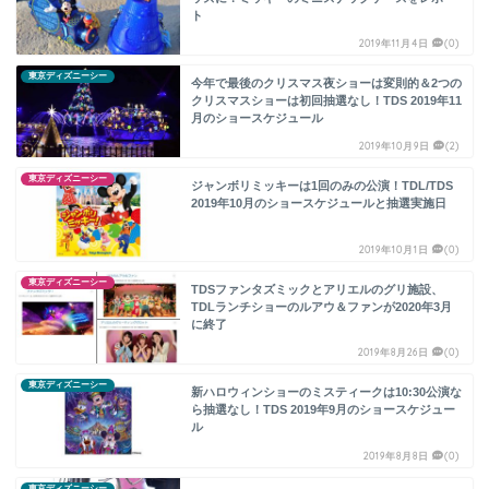
ト
2019年11月4日
(0)
東京ディズニーシー
今年で最後のクリスマス夜ショーは変則的＆2つの
クリスマスショーは初回抽選なし！TDS 2019年11
月のショースケジュール
2019年10月9日
(2)
東京ディズニーシー
ジャンボリミッキーは1回のみの公演！TDL/TDS
2019年10月のショースケジュールと抽選実施日
2019年10月1日
(0)
東京ディズニーシー
TDSファンタズミックとアリエルのグリ施設、
TDLランチショーのルアウ＆ファンが2020年3月
に終了
2019年8月26日
(0)
東京ディズニーシー
新ハロウィンショーのミスティークは10:30公演な
ら抽選なし！TDS 2019年9月のショースケジュー
ル
2019年8月8日
(0)
東京ディズニーシー