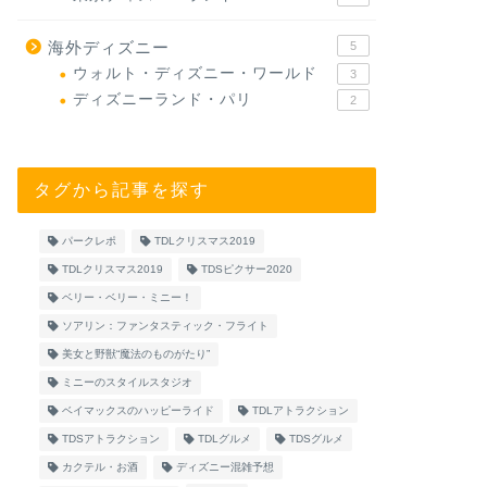
海外ディズニー
5
ウォルト・ディズニー・ワールド
3
ディズニーランド・パリ
2
タグから記事を探す
パークレポ
TDLクリスマス2019
TDLクリスマス2019
TDSピクサー2020
ベリー・ベリー・ミニー！
ソアリン：ファンタスティック・フライト
美女と野獣“魔法のものがたり”
ミニーのスタイルスタジオ
ベイマックスのハッピーライド
TDLアトラクション
TDSアトラクション
TDLグルメ
TDSグルメ
カクテル・お酒
ディズニー混雑予想