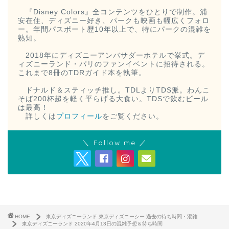
『Disney Colors』全コンテンツをひとりで制作。浦
安在住、ディズニー好き、パークも映画も幅広くフォロ
ー。年間パスポート歴10年以上で、特にパークの混雑を
熟知。
2018年にディズニーアンバサダーホテルで挙式。デ
ィズニーランド・パリのファンイベントに招待される。
これまで8冊のTDRガイド本を執筆。
ドナルド＆スティッチ推し。TDLよりTDS派。わんこ
そば200杯超を軽く平らげる大食い。TDSで飲むビール
は最高！
詳しくは
プロフィール
をご覧ください。
＼ Follow me ／
HOME
東京ディズニーランド 東京ディズニーシー 過去の待ち時間・混雑
東京ディズニーランド 2020年4月13日の混雑予想＆待ち時間