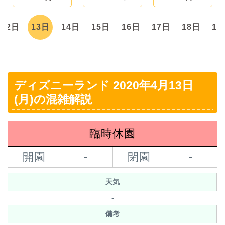
12日
13日
14日
15日
16日
17日
18日
19
ディズニーランド 2020年4月13日
(月)の混雑解説
臨時休園
開園
-
閉園
-
天気
-
備考