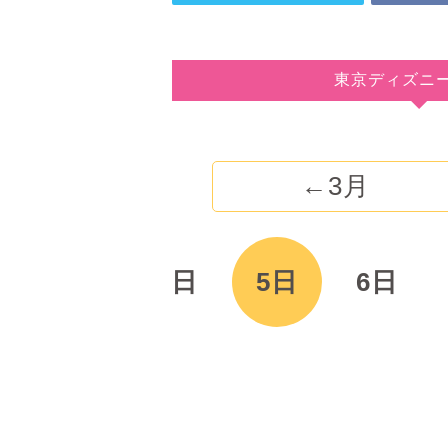
東京ディズニ
←3月
3日
4日
5日
6日