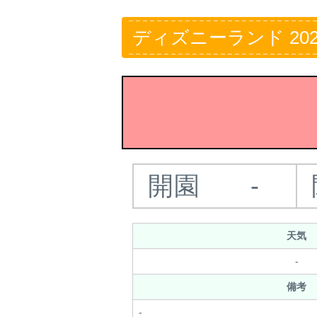
ディズニーランド 202
開園
-
天気
-
備考
-