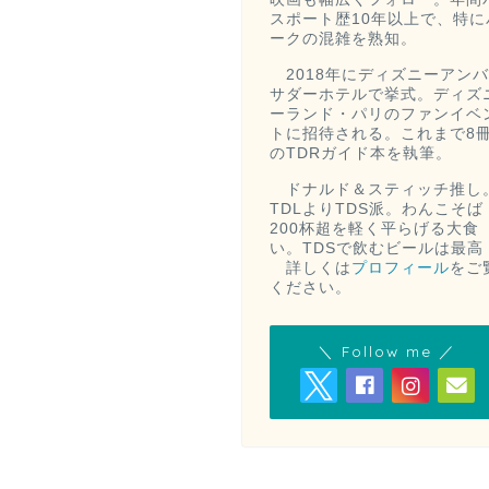
スポート歴10年以上で、特に
ークの混雑を熟知。
2018年にディズニーアンバ
サダーホテルで挙式。ディズ
ーランド・パリのファンイベ
トに招待される。これまで8
のTDRガイド本を執筆。
ドナルド＆スティッチ推し
TDLよりTDS派。わんこそば
200杯超を軽く平らげる大食
い。TDSで飲むビールは最高
詳しくは
プロフィール
をご
ください。
＼ Follow me ／