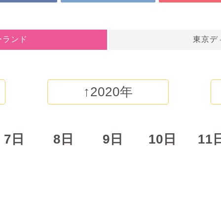
ーランド
東京デ
↑2020年
7日
8日
9日
10日
11