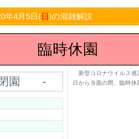
0年4月5日(
日
)の混雑解説
臨時休園
新型コロナウイルス感染
閉園
-
日から当面の間、臨時休