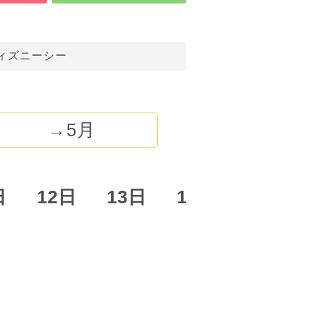
ィズニーシー
→5月
日
12日
13日
14日
15日