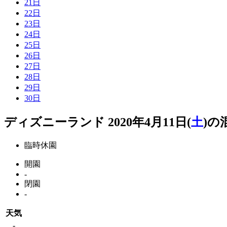
21日
22日
23日
24日
25日
26日
27日
28日
29日
30日
ディズニーランド 2020年4月11日(
土
)の
臨時休園
開園
-
閉園
-
天気
-