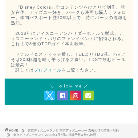
『Disney Colors』全コンテンツをひとりで制作。浦
安在住、ディズニー好き、パークも映画も幅広くフォロ
ー。年間パスポート歴10年以上で、特にパークの混雑を
熟知。
2018年にディズニーアンバサダーホテルで挙式。デ
ィズニーランド・パリのファンイベントに招待される。
これまで8冊のTDRガイド本を執筆。
ドナルド＆スティッチ推し。TDLよりTDS派。わんこ
そば200杯超を軽く平らげる大食い。TDSで飲むビール
は最高！
詳しくは
プロフィール
をご覧ください。
＼ Follow me ／
HOME
東京ディズニーランド 東京ディズニーシー 過去の待ち時間・混雑
東京ディズニーランド 2020年4月7日の混雑予想＆待ち時間