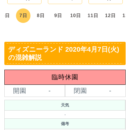
6日
7日
8日
9日
10日
11日
12日
13
ディズニーランド 2020年4月7日(火)
の混雑解説
臨時休園
開園
-
閉園
-
天気
-
備考