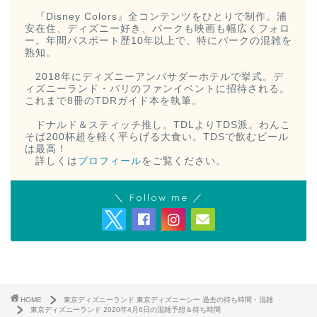
『Disney Colors』全コンテンツをひとりで制作。浦
安在住、ディズニー好き、パークも映画も幅広くフォロ
ー。年間パスポート歴10年以上で、特にパークの混雑を
熟知。
2018年にディズニーアンバサダーホテルで挙式。デ
ィズニーランド・パリのファンイベントに招待される。
これまで8冊のTDRガイド本を執筆。
ドナルド＆スティッチ推し。TDLよりTDS派。わんこ
そば200杯超を軽く平らげる大食い。TDSで飲むビール
は最高！
詳しくは
プロフィール
をご覧ください。
＼ Follow me ／
HOME
東京ディズニーランド 東京ディズニーシー 過去の待ち時間・混雑
東京ディズニーランド 2020年4月6日の混雑予想＆待ち時間