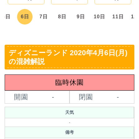
5日
6日
7日
8日
9日
10日
11日
12
ディズニーランド 2020年4月6日(月)
の混雑解説
臨時休園
開園
-
閉園
-
天気
-
備考