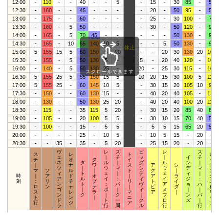
12:00
-
110
-
-
40
-
-
5
-
15
-
30
85
-
50
12:30
-
160
-
-
45
-
-
-
-
20
-
50
95
-
55
13:00
-
175
-
-
60
-
-
-
-
25
-
30
100
-
70
13:30
-
160
-
5
50
-
-
-
-
30
-
50
120
-
90
14:00
-
165
-
5
70
45
-
-
-
-
-
50
130
-
90
14:30
-
165
-
10
65
140
10
5
-
-
5
50
130
-
90
休止
15:00
5
155
15
5
60
150
5
20
-
-
20
30
130
20
105
15:30
-
155
-
5
50
130
5
-
5
-
20
40
120
-
105
16:00
-
140
-
5
50
130
25
-
20
-
25
30
115
-
105
スクロールできます
16:30
5
155
25
5
55
150
15
5
10
20
15
30
100
5
110
17:00
5
155
25
-
60
145
10
5
-
30
15
20
105
10
95
17:30
-
150
-
-
60
130
15
-
-
40
20
40
105
-
120
18:00
-
130
-
-
50
130
25
20
-
40
20
40
100
20
110
18:30
-
115
-
-
35
115
5
20
-
30
15
20
85
40
80
19:00
-
105
-
-
20
100
5
5
-
30
10
15
70
40
50
19:30
-
100
-
-
15
-
5
5
-
5
5
15
65
20
50
20:00
-
-
-
-
25
-
10
5
-
10
5
15
-
20
-
20:30
-
-
35
-
35
-
5
20
-
25
15
20
-
20
-
ヴ
レ
ス
ビ
レ
ス
ス
レ
ト
レ
ェ
｜
チ
ッ
｜
イ
チ
チ
オ
タ
イ
イ
ネ
タ
ル
｜
グ
ル
ン
｜
｜
ナ
ワ
ス
ア
シ
ジ
ツ
｜
ウ
マ
シ
ウ
デ
マ
マ
ソ
ル
｜
ト
ク
｜
ン
ィ
ト
ェ
｜
テ
ェ
ィ
｜
時
｜
ア
ド
オ
｜
ア
ラ
グ
ア
ル
イ
：
ィ
イ
ジ
：
刻
：
リ
チ
ブ
リ
ト
イ
ス
ン
ト
：
パ
ヴ
ア
ョ
ハ
ロ
ン
ャ
テ
｜
ピ
ダ
ピ
ゴ
｜
ポ
｜
ィ
メ
｜
｜
ス
レ
ラ
マ
ア
｜
リ
ン
ク
｜
ク
｜
フ
ン
バ
ト
ン
｜
ニ
ッ
ド
ト
一
ク
ロ
ズ
｜
行
ジ
ア
ツ
ラ
行
周
ル
行
行