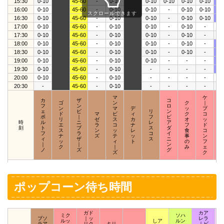
15:30
0-10
45-60
-
0-10
0-10
0-10
0-10
0-10
10
16:00
0-10
45-60
-
0-10
0-10
-
0-10
0-10
10
スクロールできます
16:30
0-10
45-60
-
0-10
0-10
-
0-10
0-10
10
17:00
0-10
45-60
-
0-10
0-10
-
0-10
-
0-
17:30
0-10
45-60
-
0-10
0-10
-
0-10
-
0-
18:00
0-10
45-60
-
0-10
0-10
-
0-10
-
10
18:30
0-10
45-60
-
0-10
0-10
-
0-10
-
10
19:00
0-10
45-60
-
0-10
0-10
-
-
-
10
19:30
0-10
45-60
-
0-10
-
-
-
-
10
20:00
0-10
45-60
-
0-10
-
-
-
-
0-
20:30
-
45-60
-
0-10
-
-
-
-
-
マ
ケ
カ
ザ
コ
ゴ
ン
ク
｜
フ
ン
ロ
ン
マ
デ
ッ
プ
ェ
ビ
リ
ン
ド
マ
ビ
ィ
ク
コ
ポ
｜
フ
ビ
リ
ゼ
ス
カ
オ
ッ
時
ル
ニ
レ
ア
エ
ラ
コ
ナ
フ
ド
刻
ト
ブ
ス
ダ
ス
ン
ッ
レ
食
コ
フ
ラ
コ
イ
ナ
ズ
テ
ッ
事
ン
ィ
ザ
ス
ニ
ッ
ィ
ト
の
フ
｜
｜
ン
ク
｜
み
ェ
ノ
ズ
グ
ズ
ク
ポップコーン待ち時間
ガド
カア
ミク
ソハ
ブソ
｜ッ
レラ
ルッ
しア
ルン
ラア
リク
キリ
｜ビ