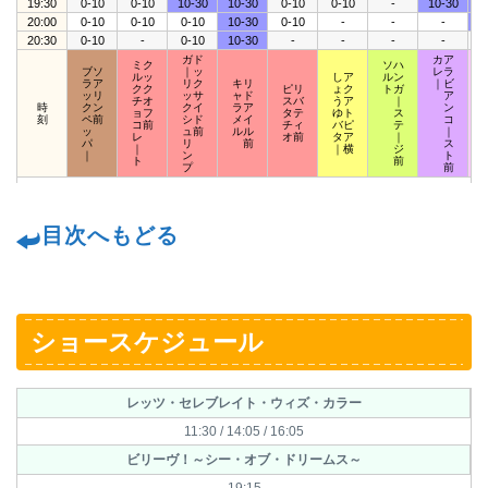
19:30
0-10
0-10
10-30
10-30
0-10
0-10
-
10-30
1
20:00
0-10
0-10
0-10
10-30
0-10
-
-
-
1
20:30
0-10
-
0-10
10-30
-
-
-
-
ガド
カア
ミク
ソハ
ブソ
｜ッ
レラ
ルッ
しア
ルン
ラア
リク
キリ
｜ビ
クク
ピリ
ょク
トガ
ッリ
ッサ
ャド
ア
チオ
スバ
うア
｜
時
クン
クイ
ラア
ン
ョフ
タテ
ゆト
ス
刻
ペ前
シド
メイ
コ
コ前
チィ
バピ
テ
ッ
ュ前
ルル
｜
レ
オ前
タア
｜
パ
リ
前
ス
｜
｜横
ジ
｜
ン
ト
ト
前
プ
前
目次へもどる
ショースケジュール
レッツ・セレブレイト・ウィズ・カラー
11:30 / 14:05 / 16:05
ビリーヴ！～シー・オブ・ドリームス～