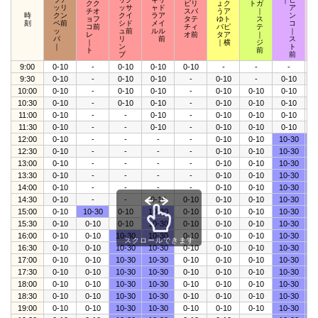
クク
ピリ
ょク
トガ
ッリ
ッサ
ャド
ア
チオ
スバ
うア
｜
時
クン
クイ
ラア
ン
ョフ
タテ
ゆト
ス
刻
ペ前
シド
メイ
コ
コ前
チィ
バピ
テ
ッ
ュ前
ルル
｜
レ
オ前
タア
｜
パ
リ
前
ス
｜
｜横
ジ
｜
ン
ト
ト
前
プ
前
9:00
0-10
-
0-10
0-10
0-10
-
-
-
0
9:30
0-10
-
0-10
0-10
-
0-10
-
0-10
0
10:00
0-10
-
0-10
0-10
-
0-10
0-10
0-10
0
10:30
0-10
-
0-10
0-10
-
0-10
0-10
0-10
0
11:00
0-10
-
-
0-10
-
0-10
0-10
0-10
0
11:30
0-10
-
-
0-10
-
0-10
0-10
0-10
0
12:00
0-10
-
-
-
-
0-10
0-10
10-30
1
12:30
0-10
-
-
-
-
0-10
0-10
10-30
1
13:00
0-10
-
-
-
-
0-10
0-10
10-30
1
13:30
0-10
-
-
-
-
0-10
0-10
10-30
1
14:00
0-10
-
-
-
-
0-10
0-10
10-30
1
14:30
0-10
-
-
0-10
0-10
0-10
0-10
10-30
1
15:00
0-10
10-30
0-10
10-30
0-10
0-10
0-10
10-30
1
15:30
0-10
0-10
0-10
10-30
0-10
0-10
0-10
10-30
1
16:00
0-10
0-10
10-30
10-30
0-10
0-10
0-10
10-30
1
スクロールできます
16:30
0-10
0-10
10-30
10-30
0-10
0-10
0-10
10-30
1
17:00
0-10
0-10
10-30
10-30
0-10
0-10
0-10
10-30
1
17:30
0-10
0-10
10-30
10-30
0-10
0-10
0-10
10-30
1
18:00
0-10
0-10
10-30
10-30
0-10
0-10
0-10
10-30
1
18:30
0-10
0-10
10-30
10-30
0-10
0-10
0-10
10-30
1
19:00
0-10
0-10
10-30
10-30
0-10
0-10
0-10
10-30
1