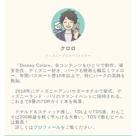
クロロ
ディズニーブロガー│ライター
『Disney Colors』全コンテンツをひとりで制作。浦
安在住、ディズニー好き、パークも映画も幅広くフォロ
ー。年間パスポート歴10年以上で、特にパークの混雑を
熟知。
2018年にディズニーアンバサダーホテルで挙式。デ
ィズニーランド・パリのファンイベントに招待される。
これまで8冊のTDRガイド本を執筆。
ドナルド＆スティッチ推し。TDLよりTDS派。わんこ
そば200杯超を軽く平らげる大食い。TDSで飲むビール
は最高！
詳しくは
プロフィール
をご覧ください。