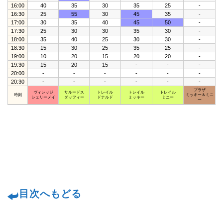
16:00
40
35
30
35
25
-
16:30
25
55
30
45
35
-
17:00
30
35
40
45
50
-
17:30
25
30
30
35
30
-
18:00
35
40
25
30
30
-
18:30
15
30
25
35
25
-
19:00
10
20
15
20
20
-
19:30
15
20
15
-
-
-
20:00
-
-
-
-
-
-
20:30
-
-
-
-
-
-
プラザ
ヴィレッジ
サルードス
トレイル
トレイル
トレイル
時刻
ミッキー＆ミニ
シェリーメイ
ダッフィー
ドナルド
ミッキー
ミニー
ー
目次へもどる