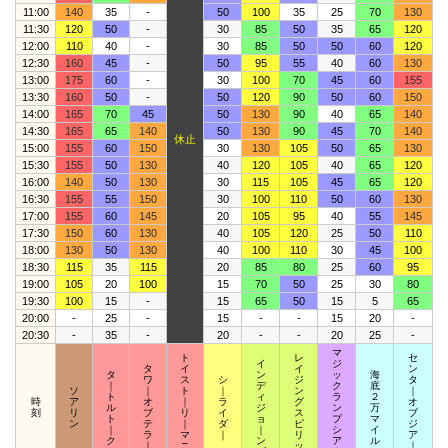
11:00
140
35
-
50
100
35
25
70
130
11:30
120
50
-
30
85
50
35
65
120
12:00
110
40
-
30
85
50
50
60
120
12:30
160
45
-
50
95
55
40
60
130
13:00
175
60
-
30
100
70
45
60
155
13:30
160
50
-
50
120
90
50
60
150
14:00
165
70
45
50
130
90
40
65
140
14:30
165
65
140
50
130
90
45
70
140
休止
15:00
155
60
150
30
130
105
50
65
130
15:30
155
50
130
40
120
105
40
65
120
16:00
140
50
130
30
115
105
45
65
120
16:30
155
55
150
30
100
110
50
60
130
17:00
155
60
145
20
105
95
40
55
145
17:30
150
60
130
40
105
120
25
50
110
18:00
130
50
130
40
100
110
30
45
100
18:30
115
35
115
20
85
80
25
60
95
19:00
105
20
100
15
70
50
25
30
80
19:30
100
15
-
15
65
50
15
5
65
20:00
-
25
-
15
-
-
15
20
-
20:30
-
35
-
20
-
-
20
25
-
マ
ト
レ
セ
イ
ジ
タ
イ
イ
ン
タ
ン
ッ
海
ワ
ス
シ
ジ
タ
｜
デ
ク
底
ソ
｜
ト
｜
ン
｜
ト
ィ
ラ
２
時
ア
オ
｜
ラ
グ
オ
ル
ジ
ン
万
刻
リ
ブ
リ
イ
ス
ブ
ト
ョ
プ
マ
ン
テ
｜
ダ
ピ
ジ
｜
｜
シ
イ
ラ
マ
｜
リ
ア
ク
ン
ア
ル
｜
ニ
ッ
｜