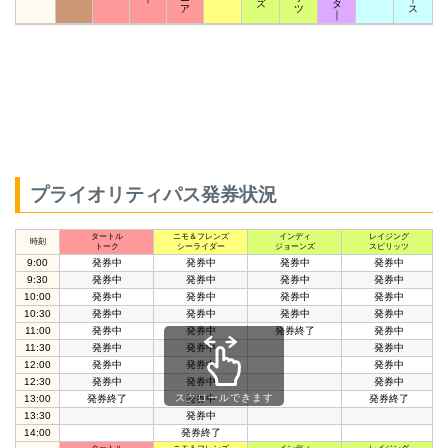
ズ
タ
ア
ツ
ス
｜
プライオリティパス発券状況
タートル
ニモ＆フレンズ
インディ
レイジング
時刻
トーク
シーライダー
ジョーンズ
スピリッツ
9:00
発券中
発券中
発券中
発券中
9:30
発券中
発券中
発券中
発券中
10:00
発券中
発券中
発券中
発券中
10:30
発券中
発券中
発券中
発券中
11:00
発券中
発券中
発券終了
発券中
11:30
発券中
発券中
発券中
12:00
発券中
発券中
発券中
12:30
発券中
発券中
発券中
スクロールできます
13:00
発券終了
発券中
発券終了
13:30
発券中
14:00
発券終了