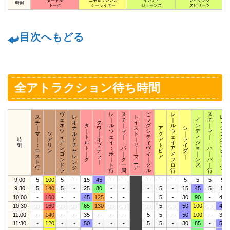
タートル
ニモ＆フレンズ
インディ
レイジング
時刻
トーク
シーライダー
ジョーンズ
スピリッツ
目次へもどる
全アトラクション待ち時間
ヴ
レ
ス
ビ
レ
ス
ス
レ
ト
レ
ェ
｜
チ
ッ
｜
イ
チ
チ
オ
タ
イ
イ
ネ
タ
ル
｜
グ
ル
ン
｜
｜
ナ
ワ
ス
ア
シ
ジ
ツ
｜
ウ
マ
シ
ウ
デ
マ
マ
ソ
ル
｜
ト
ク
｜
ン
ィ
ト
ェ
｜
テ
ェ
ィ
｜
時
｜
ア
ド
オ
｜
ア
ラ
グ
ア
ル
イ
：
ィ
イ
ジ
：
刻
：
リ
チ
ブ
リ
ト
イ
ス
ン
ト
：
パ
ヴ
ア
ョ
ハ
ロ
ン
ャ
テ
｜
ピ
ダ
ピ
ゴ
｜
ポ
｜
ィ
メ
｜
｜
ス
レ
ラ
マ
ア
｜
リ
ン
ク
｜
ク
｜
フ
ン
バ
ト
ン
｜
ニ
ッ
ド
ト
一
ク
ロ
ズ
｜
行
ジ
ア
ツ
ラ
行
周
ル
行
行
9:00
5
100
5
-
15
45
-
-
-
-
-
5
5
5
5
9:30
5
140
5
-
25
80
-
-
-
5
-
15
45
5
5
10:00
-
160
-
-
45
125
-
-
-
5
-
30
90
-
40
10:30
-
160
-
-
65
130
-
-
-
5
-
50
100
-
45
11:00
-
140
-
-
35
-
-
-
5
5
-
50
100
-
35
11:30
-
120
-
-
50
-
-
-
5
5
-
30
85
-
50