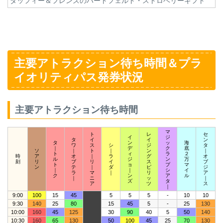
ダッフィー＆フレンズのハートフェルト・ストロベリーギフト
主要アトラクション待ち時間＆プラ
イオリティパス発券状況
主要アトラクション待ち時間
マ
ト
レ
セ
イ
ジ
タ
イ
イ
ン
タ
ン
ッ
海
ワ
ス
シ
ジ
タ
｜
デ
ク
底
ソ
｜
ト
｜
ン
｜
ト
ィ
ラ
２
時
ア
オ
｜
ラ
グ
オ
ル
ジ
ン
万
刻
リ
ブ
リ
イ
ス
ブ
ト
ョ
プ
マ
ン
テ
｜
ダ
ピ
ジ
｜
｜
シ
イ
ラ
マ
｜
リ
ア
ク
ン
ア
ル
｜
ニ
ッ
｜
ズ
タ
ア
ツ
ス
｜
9:00
100
15
45
5
5
5
-
10
10
9:30
140
25
80
15
45
5
-
25
130
10:00
160
45
125
30
90
40
5
50
140
10:30
160
65
130
50
100
45
25
70
130