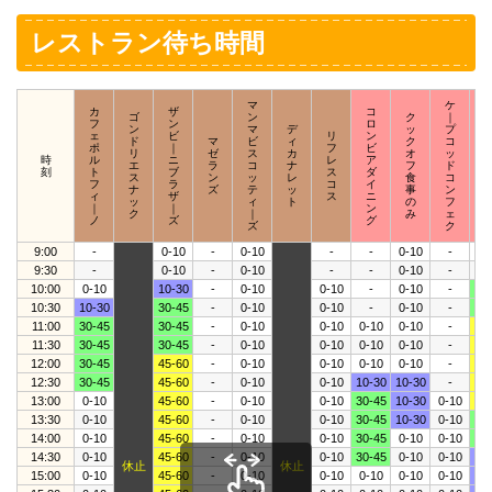
レストラン待ち時間
マ
ケ
カ
ザ
コ
ゴ
ン
ク
｜
フ
ン
ロ
ン
マ
デ
ッ
プ
ェ
ビ
リ
ン
ド
マ
ビ
ィ
ク
コ
ポ
｜
フ
ビ
リ
ゼ
ス
カ
オ
ッ
時
ル
ニ
レ
ア
エ
ラ
コ
ナ
フ
ド
刻
ト
ブ
ス
ダ
ス
ン
ッ
レ
食
コ
フ
ラ
コ
イ
ナ
ズ
テ
ッ
事
ン
ィ
ザ
ス
ニ
ッ
ィ
ト
の
フ
｜
｜
ン
ク
｜
み
ェ
ノ
ズ
グ
ズ
ク
9:00
-
0-10
-
0-10
-
-
0-10
-
-
9:30
-
0-10
-
0-10
-
-
0-10
-
0-
10:00
0-10
10-30
-
0-10
0-10
-
0-10
-
30
10:30
10-30
30-45
-
0-10
0-10
-
0-10
-
30
11:00
30-45
30-45
-
0-10
0-10
0-10
0-10
-
45
11:30
30-45
30-45
-
0-10
0-10
0-10
0-10
-
45
12:00
30-45
45-60
-
0-10
0-10
0-10
0-10
-
45
12:30
30-45
45-60
-
0-10
0-10
10-30
10-30
-
45
13:00
0-10
45-60
-
0-10
0-10
30-45
10-30
0-10
45
13:30
0-10
45-60
-
0-10
0-10
30-45
10-30
0-10
30
14:00
0-10
45-60
-
0-10
0-10
30-45
0-10
0-10
30
14:30
0-10
45-60
-
0-10
0-10
30-45
0-10
0-10
10
休止
休止
15:00
0-10
45-60
-
0-10
0-10
0-10
0-10
0-10
10