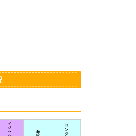
況
マ
セ
ジ
ン
ッ
海
タ
ク
底