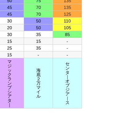
50
75
135
45
70
135
45
70
125
30
50
110
20
50
105
30
35
85
15
15
-
25
35
-
15
-
-
マ
セ
ジ
ン
ッ
海
タ
ク
底
｜
ラ
２
オ
ン
万
ブ
プ
マ
ジ
シ
イ
ア
ア
ル
｜
タ
ス
｜