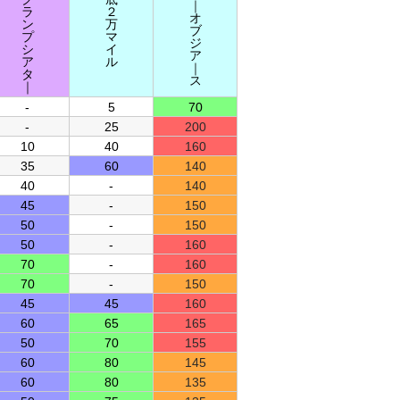
｜
ラ
２
オ
ン
万
ブ
プ
マ
ジ
シ
イ
ア
ア
ル
｜
タ
ス
｜
-
5
70
-
25
200
10
40
160
35
60
140
40
-
140
45
-
150
50
-
150
50
-
160
70
-
160
70
-
150
45
45
160
60
65
165
50
70
155
60
80
145
60
80
135