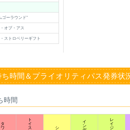
ムゴーラウンド”
・オブ・アス
・ストロベリーギフト
待ち時間＆プライオリティパス発券状
ち時間
ト
レ
イ
タ
イ
イ
ン
ワ
ス
シ
ジ
デ