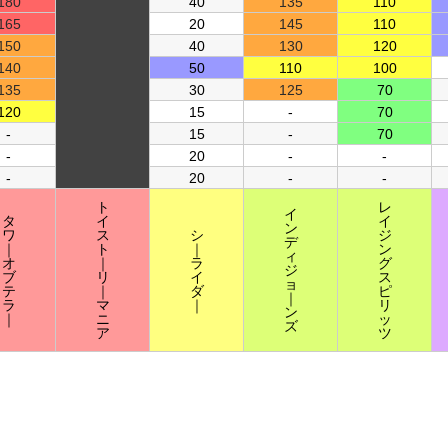
180
40
135
110
165
20
145
110
150
40
130
120
140
50
110
100
135
30
125
70
120
15
-
70
-
15
-
70
-
20
-
-
-
20
-
-
ト
レ
イ
タ
イ
イ
ン
ワ
ス
シ
ジ
デ
｜
ト
｜
ン
ィ
オ
｜
ラ
グ
ジ
ブ
リ
イ
ス
ョ
テ
｜
ダ
ピ
｜
ラ
マ
｜
リ
ン
｜
ニ
ッ
ズ
ア
ツ