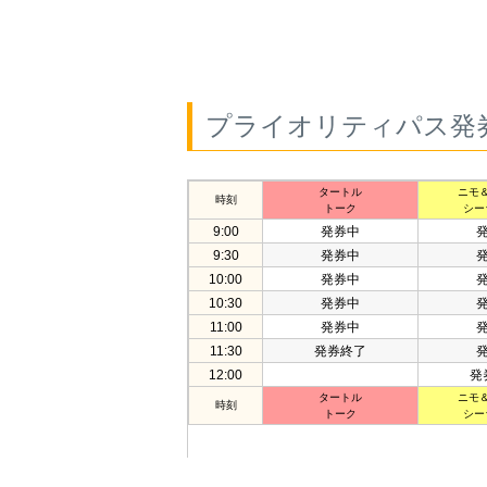
プライオリティパス発
タートル
ニモ
時刻
トーク
シー
9:00
発券中
9:30
発券中
10:00
発券中
10:30
発券中
11:00
発券中
11:30
発券終了
12:00
発
タートル
ニモ
時刻
トーク
シー