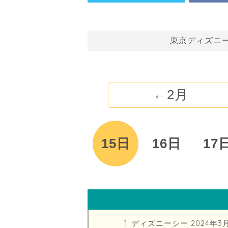
東京ディズニ
←2月
13日
14日
15日
16日
17
ディズニーシー 2024年3