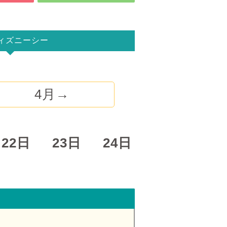
ィズニーシー
4月→
22日
23日
24日
25日
26