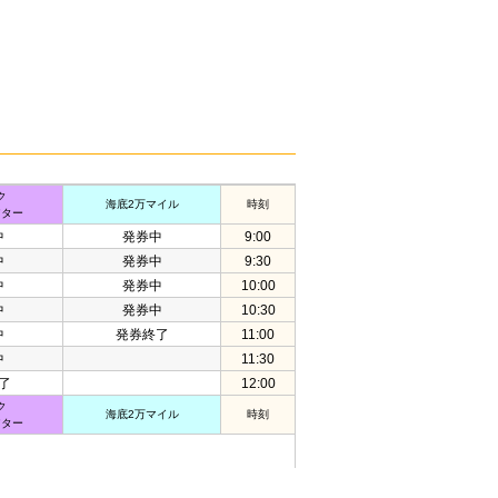
ク
海底2万マイル
時刻
アター
中
発券中
9:00
中
発券中
9:30
中
発券中
10:00
中
発券中
10:30
中
発券終了
11:00
中
11:30
了
12:00
ク
海底2万マイル
時刻
アター