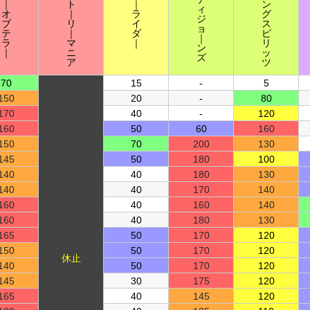
｜
ト
｜
ン
ィ
オ
｜
ラ
グ
ジ
ブ
リ
イ
ス
ョ
テ
｜
ダ
ピ
｜
ラ
マ
｜
リ
ン
｜
ニ
ッ
ズ
ア
ツ
70
15
-
5
150
20
-
80
170
40
-
120
160
50
60
160
150
70
200
130
145
50
180
100
140
40
180
130
140
40
170
140
160
40
160
140
160
40
180
130
165
50
170
120
150
50
170
120
休止
140
50
170
120
145
30
175
120
165
40
145
120