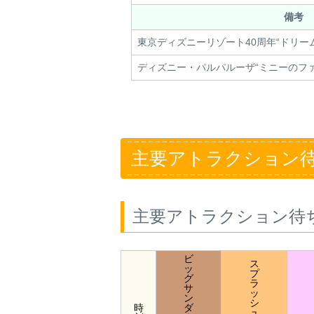
備考
東京ディズニーリゾート40周年“ドリー
ディズニー・パルパルーザ“ミニーのフ
主要アトラクション
主要アトラクション待
ビ
ス
ッ
プ
グ
ラ
サ
ッ
ン
シ
時
ダ
ュ