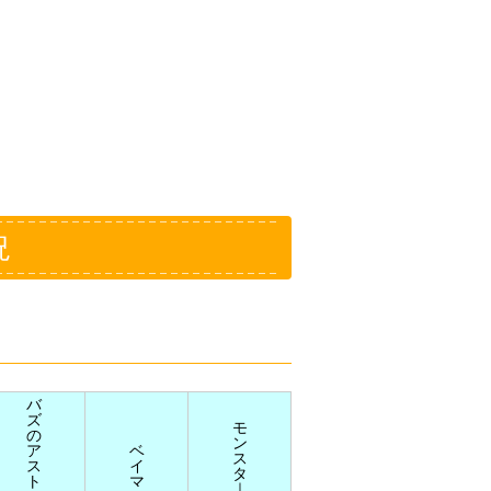
況
バ
ズ
モ
の
ン
ア
ベ
ス
ス
イ
タ
ト
マ
｜