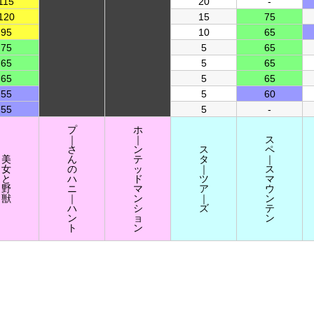
115
20
-
120
15
75
95
10
65
75
5
65
65
5
65
65
5
65
55
5
60
55
5
-
プ
ホ
｜
｜
ス
さ
ン
ス
ペ
美
ん
テ
タ
｜
女
の
ッ
｜
ス
と
ハ
ド
ツ
マ
野
ニ
マ
ア
ウ
獣
｜
ン
｜
ン
ハ
シ
ズ
テ
ン
ョ
ン
ト
ン