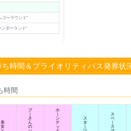
ムゴーラウンド”
ァンダーランド”
待ち時間＆プライオリティパス発券状
ち時間
プ
ホ
｜
｜
ス
さ
ン
ス
ペ
美
ん
テ
タ
｜
女
の
ッ
｜
ス
と
ハ
ド
ツ
マ