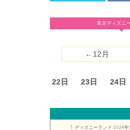
東京ディズニ
←12月
0日
21日
22日
23日
24日
ディズニーランド 2024年