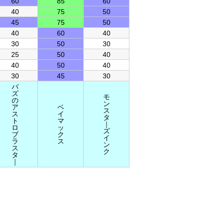
60
85
60
40
75
50
45
75
50
40
60
40
30
50
30
25
50
40
40
50
40
30
45
30
バ
ズ
モ
の
ン
ア
ベ
ス
ス
イ
タ
ト
マ
｜
ロ
ッ
ズ
ブ
ク
イ
ラ
ス
ン
ス
ク
タ
｜