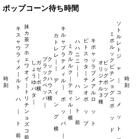
ポップコーン待ち時間
ソ
抹
キ
キ
ト
カ
ミ
ス
ル
カ
ル
茶
ピ
キ
ポ
ャ
ャ
ハ
ト
レ
フ
ミ
ト
ポ
ル
ウ
プ
ハ
レ
ト
ホ
カ
ス
ャ
ッ
ラ
ラ
ニ
レ
ジ
ェ
ブク
ル
ゥ
ッ
ク
ィ
テ
ニ
｜
しガ
オビ
ワ
ラッ
ル
タ
ラ
ピ
メ
メ
｜
｜
ャ
ょゼ
リッ
オ
ック
ク
｜
プ
チ
｜
ィ
｜
う｜
ジグ
時
イ
クハ
｜
時
チ
メ
ン
デ
｜
ル
ル
ゆボ
ナポ
刻
｜
ペウ
テ
刻
ハ
ン
ア
ョ
ト
｜
バ横
ルッ
ト
ッス
セ
ィ
コ
オ
ル
グ
タ
３プ
リ
パ横
ィ
ン
ハ
ポ
ポ
ロ
コ
｜
種
ン
メ
チ
｜
ル
ポ
ト
｜
ン
ッ
｜
ッ
ッ
グ
ッ
ョ
横
ッ
前
ト
パ
プ
ト
ズ
横
ト
ド
コ
前
｜
前