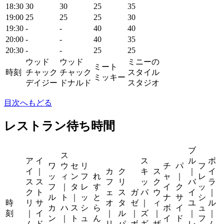
18:30
30
30
25
35
19:00
25
25
25
30
19:30
-
-
40
40
20:00
-
-
40
35
20:30
-
-
25
25
ウッド
ウッド
ミニーの
ミート
時刻
チャック
チャック
スタイル
ミッキー
デイジー
ドナルド
スタジオ
目次へもどる
レストラン待ち時間
ブ
ス
ア
イ
ス
ル
ボ
ワ
ウ
セ
リ
チ
パ
フ
イ
｜
カ
ク
キ
ス
｜
イ
ッ
ィ
ン
フ
れ
ャ
｜
レ
ス
ス
フ
リ
ッ
ク
バ
ラ
フ
｜
タ
レ
す
イ
ク
ッ
ク
ト
ェ
ス
ガ
パ
ウ
イ
｜
ル
ト
｜
ッ
と
ナ
サ
シ
時
リ
サ
オ
タ
ゼ
｜
ィ
ユ
ル
カ
ハ
ス
シ
ら
ボ
イ
ュ
刻
｜
イ
｜
ル
｜
ズ
｜
｜
｜
ン
｜
ト
ュ
ん
イ
ド
フ
ム
ド
リ
パ
ボ
ギ
ザ
レ
ム