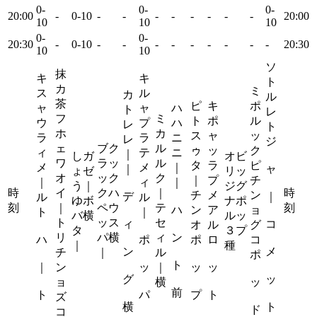
0-
0-
0-
20:00
-
0-10
-
-
-
-
-
-
-
-
20:00
10
10
10
0-
0-
20:30
-
0-10
-
-
-
-
-
-
-
-
-
20:30
10
10
ソ
抹
キ
キ
ト
カ
ミ
ス
ル
カ
ル
茶
ピ
キ
ポ
ャ
ャ
ハ
ト
レ
フ
ミ
ト
ポ
ル
ウ
プ
ハ
レ
ト
ホ
カ
ス
ャ
ッ
ラ
ラ
ニ
レ
ジ
ェ
ブク
ル
ゥ
ッ
ク
ィ
テ
ニ
｜
しガ
オビ
ワ
ラッ
ル
タ
ラ
ピ
メ
メ
｜
｜
ャ
ょゼ
リッ
オ
ック
ク
｜
プ
チ
｜
ィ
｜
う｜
ジグ
時
イ
クハ
｜
時
チ
メ
ン
デ
｜
ル
ル
ゆボ
ナポ
刻
｜
ペウ
テ
刻
ハ
ン
ア
ョ
ト
｜
バ横
ルッ
ト
ッス
セ
ィ
コ
オ
ル
グ
タ
３プ
リ
パ横
ィ
ン
ハ
ポ
ポ
ロ
コ
｜
種
ン
メ
チ
｜
ル
ポ
ト
｜
ン
ッ
｜
ッ
ッ
グ
ッ
ョ
横
ッ
前
ト
パ
プ
ト
ズ
横
ト
ド
コ