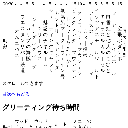
20:30
-
-
5
5
-
5
-
-
-
15
10
-
5
5
5
5
5
15
シ
蒸
ビ
イ
カ
ス
ア
フ
ウ
ュ
気
ッ
ッ
キ
白
ジ
ン
ト
プ
リ
ェ
エ
魅
｜
船
グ
ツ
ャ
雪
ャ
ト
ム
ラ
ス
ア
ス
カ
ツ
惑
テ
マ
サ
ア
ッ
姫
空
オ
ン
リ
ソ
ッ
カ
の
リ
美
タ
リ
リ
の
ィ
｜
ン
ス
ス
と
飛
ム
グ
｜
｜
シ
ヌ
テ
｜
女
時
ン
ブ
｜
チ
ン
ク
ダ
モ
ル
七
ぶ
ニ
ル
ベ
ヤ
ュ
｜
ィ
テ
と
刻
リ
の
ハ
キ
グ
ト
｜
｜
カ
人
ダ
バ
ク
ア
島
マ
探
｜
イ
野
バ
海
ウ
ル
ギ
ウ
マ
ル
ル
の
ン
ス
ル
シ
い
ウ
検
パ
ル
獣
｜
賊
ス
｜
ャ
ェ
ウ
ワ
｜
こ
ボ
｜
ア
か
ン
｜
ホ
鉄
ム
ラ
イ
ン
｜
セ
び
ズ
タ
だ
テ
テ
｜
道
リ
ン
テ
ル
ル
と
｜
ン
ィ
ル
｜
号
ン
ド
スクロールできます
目次へもどる
グリーティング待ち時間
ウッド
ウッド
ミニーの
ミート
時刻
チャック
チャック
スタイル