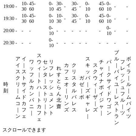
10-
45-
0-
30-
30-
0-
45-
0-
19:00
-
-
-
-
-
-
30
60
10
45
45
10
60
10
10-
45-
0-
10-
30-
0-
45-
0-
19:30
-
-
-
-
-
-
30
60
10
30
45
10
60
10
0-
0-
20:00
-
-
-
-
-
-
-
-
-
-
-
-
10
10
0-
20:30
-
-
-
-
-
-
-
-
-
-
-
-
-
10
ブ
ス
ア
イ
ス
ル
ボ
ワ
ウ
セ
リ
チ
パ
フ
イ
｜
カ
ク
キ
ス
｜
イ
ッ
ィ
ン
フ
れ
ャ
｜
レ
ス
ス
フ
リ
ッ
ク
バ
ラ
フ
｜
タ
レ
す
イ
ク
ッ
ク
ト
ェ
ス
ガ
パ
ウ
イ
｜
ル
ト
｜
ッ
と
ナ
サ
シ
時
リ
サ
オ
タ
ゼ
｜
ィ
ユ
ル
カ
ハ
ス
シ
ら
ボ
イ
ュ
刻
｜
イ
｜
ル
｜
ズ
｜
｜
｜
ン
｜
ト
ュ
ん
イ
ド
フ
ム
ド
リ
パ
ボ
ギ
ザ
レ
ム
パ
ト
リ
メ
北
ジ
ワ
ル
コ
カ
ン
レ
ャ
｜
ス
バ
ニ
カ
｜
ン
齋
ャ
ゴ
｜
｜
フ
ズ
ス
レ
ズ
ト
イ
｜
フ
ト
ト
｜
ン
ツ
ン
ェ
｜
ラ
ツ
ェ
ン
スクロールできます