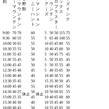
刻
｜
ロ
ッ
マ
野
ニ
マ
ア
ウ
ズ
マ
ブ
ク
ウ
獣
｜
ン
｜
ン
イ
ウ
ラ
ス
ン
ハ
シ
ズ
テ
ン
ン
ス
テ
ン
ョ
ン
ク
テ
タ
ン
ト
ン
ン
｜
9:00
70
70
60
5
50
50
115
75
9:30
60
55
55
5
65
40
100
55
10:00
50
65
55
10
65
45
80
55
10:30
55
55
50
10
40
45
60
50
11:00
55
45
50
5
50
45
75
45
11:30
55
45
50
5
50
35
65
45
12:00
45
45
50
5
50
35
55
40
12:30
45
40
45
5
40
35
65
30
13:00
40
40
40
10
40
30
55
40
13:30
35
45
50
15
35
30
50
45
14:00
45
40
55
10
60
45
65
50
14:30
40
25
50
10
50
60
65
55
休止
休止
15:00
25
35
45
10
40
65
60
60
15:30
40
30
40
10
35
45
40
50
16:00
40
45
50
10
55
45
65
50