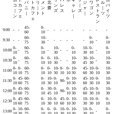
パ
ト
リ
メ
北
ジ
ワ
ル
コ
カ
ン
レ
ャ
｜
ス
バ
ニ
カ
｜
ン
齋
ャ
ゴ
｜
｜
フ
ズ
ス
レ
ズ
ト
イ
｜
フ
ト
ト
｜
ン
ツ
ン
ェ
｜
ラ
ツ
ェ
ン
45-
0-
9:00
-
-
-
-
-
-
-
-
-
-
-
-
60
10
60-
10-
0-
0-
9:30
-
-
-
-
-
-
-
-
-
-
75
30
10
10
0-
60-
0-
10-
0-
10-
0-
0-
10:00
-
-
-
-
-
-
10
75
10
30
10
30
10
10
0-
60-
0-
0-
10-
10-
30-
10-
10-
10:30
-
-
-
-
-
10
75
10
10
30
30
45
30
30
0-
0-
60-
0-
0-
10-
0-
0-
10-
45-
10-
0-
10-
11:00
-
10
10
75
10
10
30
10
10
30
60
30
10
30
0-
45-
60-
0-
10-
0-
0-
10-
45-
10-
0-
10-
11:30
90-
-
10
60
75
10
30
10
10
30
60
30
10
30
0-
45-
60-
0-
30-
0-
0-
10-
45-
10-
0-
10-
0
12:00
90-
10
60
75
10
45
10
10
30
60
30
10
30
0-
45-
60-
0-
10-
0-
45-
0-
10-
10-
10-
0-
0-
0
12:30
10
60
75
10
30
10
60
10
30
30
30
10
10
0-
10-
60-
0-
0-
0-
10-
0-
10-
10-
0-
0-
0
13:00
-
10
30
75
10
10
10
30
10
30
30
10
10