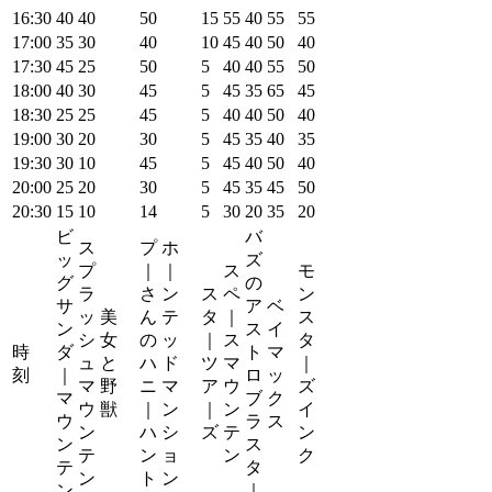
16:30
40
40
50
15
55
40
55
55
17:00
35
30
40
10
45
40
50
40
17:30
45
25
50
5
40
40
55
50
18:00
40
30
45
5
45
35
65
45
18:30
25
25
45
5
40
40
50
40
19:00
30
20
30
5
45
35
40
35
19:30
30
10
45
5
45
40
50
40
20:00
25
20
30
5
45
35
45
50
20:30
15
10
14
5
30
20
35
20
ビ
バ
ス
プ
ホ
ッ
ズ
プ
｜
｜
ス
モ
グ
の
ラ
さ
ン
ス
ペ
ン
サ
ア
ベ
ッ
美
ん
テ
タ
｜
ス
ン
ス
イ
シ
女
の
ッ
｜
ス
タ
時
ダ
ト
マ
ュ
と
ハ
ド
ツ
マ
｜
刻
｜
ロ
ッ
マ
野
ニ
マ
ア
ウ
ズ
マ
ブ
ク
ウ
獣
｜
ン
｜
ン
イ
ウ
ラ
ス
ン
ハ
シ
ズ
テ
ン
ン
ス
テ
ン
ョ
ン
ク
テ
タ
ン
ト
ン
ン
｜