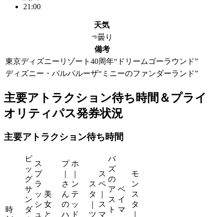
21:00
天気
曇り
備考
東京ディズニーリゾート40周年“ドリームゴーラウンド”
ディズニー・パルパルーザ“ミニーのファンダーランド”
主要アトラクション待ち時間＆プライ
オリティパス発券状況
主要アトラクション待ち時間
ビ
バ
ス
プ
ホ
ッ
ズ
プ
｜
｜
ス
モ
グ
の
ラ
さ
ン
ス
ペ
ン
サ
ア
ベ
ッ
美
ん
テ
タ
｜
ス
ン
ス
イ
シ
女
の
ッ
｜
ス
タ
時
ダ
ト
マ
ュ
と
ハ
ド
ツ
マ
｜