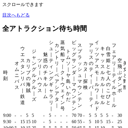
スクロールできます
目次へもどる
全アトラクション待ち時間
シ
蒸
ビ
イ
カ
ス
ア
フ
ウ
ュ
気
ッ
ッ
キ
白
ジ
ン
ト
プ
リ
ェ
エ
魅
｜
船
グ
ツ
ャ
雪
ャ
ト
ム
ラ
ス
ア
ス
カ
ツ
惑
テ
マ
サ
ア
ッ
姫
空
オ
ン
リ
ソ
ッ
カ
の
リ
美
タ
リ
リ
の
ィ
｜
ン
ス
ス
と
飛
ム
グ
｜
｜
シ
ヌ
テ
｜
女
時
ン
ブ
｜
チ
ン
ク
ダ
モ
ル
七
ぶ
ニ
ル
ベ
ヤ
ュ
｜
ィ
テ
と
刻
リ
の
ハ
キ
グ
ト
｜
｜
カ
人
ダ
バ
ク
ア
島
マ
探
｜
イ
野
バ
海
ウ
ル
ギ
ウ
マ
ル
ル
の
ン
ス
ル
シ
い
ウ
検
パ
ル
獣
｜
賊
ス
｜
ャ
ェ
ウ
ワ
｜
こ
ボ
｜
ア
か
ン
｜
ホ
鉄
ム
ラ
イ
ン
｜
セ
び
ズ
タ
だ
テ
テ
｜
道
リ
ン
テ
ル
ル
と
｜
ン
ィ
ル
｜
号
ン
ド
9:00
-
-
5
5
-
5
-
-
-
70
70
-
5
5
5
5
-
30
9:30
-
15
15
10
-
5
-
-
-
60
55
-
5
10
5
15
-
25
10:00
5
10
15
25
5
5
5
5
5
50
65
5
5
15
10
-
5
30