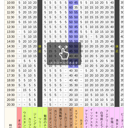
10:00
5
10
10
20
5
5
5
5
5
60
45
5
5
15
10
20
5
40
35
1
10:30
5
15
20
20
5
5
5
5
5
60
35
5
10
15
10
20
20
25
30
1
11:00
5
20
15
20
5
10
5
5
5
50
55
5
10
15
10
20
20
30
30
1
11:30
5
20
15
20
5
5
5
5
5
55
50
5
10
15
15
20
10
30
35
1
12:00
5
15
10
15
5
10
5
5
5
50
50
5
10
15
10
20
10
30
35
1
12:30
-
10
10
15
5
5
5
5
5
50
45
5
5
10
15
20
15
40
35
1
13:00
-
5
10
10
5
5
5
5
5
45
45
5
5
5
10
15
10
30
25
1
13:30
-
5
10
15
5
5
5
5
5
50
50
10
5
-
5
25
10
35
40
14:00
5
20
10
20
5
5
5
5
5
55
50
20
10
5
15
25
20
40
35
2
14:30
-
20
15
20
休
5
5
5
5
5
50
50
20
10
20
15
20
20
40
休
35
2
止
止
15:00
-
15
10
15
5
15
5
5
5
45
50
30
10
20
10
25
20
30
35
1
15:30
-
10
10
15
5
10
5
5
5
40
40
5
10
20
5
20
10
30
35
1
16:00
-
5
5
5
5
10
5
5
5
45
45
5
10
15
5
20
5
30
35
スクロールできます
16:30
5
15
10
5
5
10
5
5
-
50
45
-
10
20
5
20
20
25
30
1
17:00
5
10
10
5
5
5
5
5
-
40
30
-
5
20
5
20
20
35
35
1
17:30
5
5
10
5
5
5
5
5
-
40
40
-
10
20
10
20
20
25
35
1
18:00
5
5
10
5
5
5
5
5
-
40
40
-
10
20
10
20
20
25
35
1
18:30
5
5
5
5
5
5
5
5
-
35
30
-
10
20
10
20
20
20
35
1
19:00
-
15
5
5
5
5
5
5
-
40
20
-
10
15
10
15
20
15
25
19:30
-
-
5
5
5
5
5
-
-
20
10
-
10
5
10
10
5
10
25
20:00
-
-
5
5
-
5
-
-
-
30
10
-
10
5
10
10
5
15
20
20:30
-
-
5
5
-
5
-
-
-
20
10
-
10
5
10
5
5
15
15
シ
蒸
ビ
イ
カ
ス
ア
フ
ウ
ュ
気
ッ
ッ
キ
白
ジ
ン
ト
プ
リ
ェ
ピ
エ
魅
｜
船
グ
ツ
ャ
雪
ャ
ト
ム
ラ
ス
ア
｜
ス
カ
ツ
惑
テ
マ
サ
ア
ッ
姫
空
オ
ン
リ
ソ
ッ
カ
の
リ
美
タ
タ
リ
リ
の
ィ
｜
ン
ス
ス
と
飛
ム
グ
｜
｜
シ
ヌ
テ
｜
女
｜
時
ン
ブ
｜
チ
ン
ク
ダ
モ
ル
七
ぶ
ニ
ル
ベ
ヤ
ュ
｜
ィ
テ
と
パ