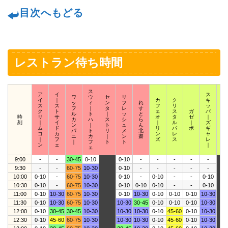
目次へもどる
レストラン待ち時間
ス
ア
イ
ス
ワ
ウ
セ
リ
イ
｜
カ
ク
キ
ス
ッ
ィ
ン
フ
れ
ス
ス
フ
リ
ッ
ク
フ
｜
タ
レ
す
ク
ト
ェ
ス
ガ
パ
ウ
ル
ト
｜
ッ
と
時
リ
サ
オ
タ
ゼ
｜
ィ
カ
ハ
ス
シ
ら
刻
｜
イ
｜
ル
｜
ズ
｜
ン
｜
ト
ュ
ん
ム
ド
リ
パ
ボ
ギ
ザ
パ
ト
リ
メ
北
コ
カ
ン
レ
ャ
｜
ニ
カ
｜
ン
齋
｜
フ
ズ
ス
レ
ズ
｜
フ
ト
ト
ン
ェ
｜
ェ
9:00
-
-
30-45
0-10
0-10
-
-
-
-
-
9:30
-
-
60-75
10-30
0-10
-
-
-
-
-
10:00
0-10
-
60-75
10-30
0-10
-
0-10
-
-
0-10
10:30
0-10
-
60-75
10-30
0-10
0-10
0-10
-
-
0-10
11:00
0-10
10-30
60-75
10-30
0-10
10-30
0-10
0-10
0-10
10-30
11:30
0-10
10-30
60-75
10-30
10-30
30-45
0-10
0-10
0-10
10-30
12:00
0-10
30-45
30-45
10-30
10-30
10-30
0-10
45-60
0-10
10-30
12:30
0-10
45-60
60-75
10-30
10-30
10-30
0-10
45-60
0-10
10-30