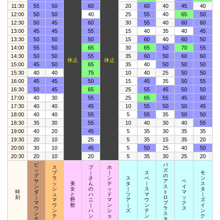
11:30
55
50
60
20
60
40
45
40
12:00
50
50
40
25
55
40
65
50
12:30
50
45
60
30
55
40
60
60
13:00
45
45
55
15
40
35
40
45
13:30
50
50
50
15
60
40
60
50
14:00
55
50
65
30
65
50
70
55
14:30
50
50
55
35
60
50
60
60
休止
休止
15:00
45
50
65
35
40
50
50
50
15:30
40
40
75
10
40
25
50
50
16:00
45
45
50
15
45
35
50
55
16:30
50
45
65
25
55
45
50
50
17:00
40
30
55
25
65
55
45
60
17:30
40
40
45
10
55
50
50
45
18:00
40
40
55
5
55
35
50
50
18:30
35
30
55
10
40
30
40
55
19:00
40
20
45
5
35
30
35
35
19:30
20
10
25
5
35
15
35
20
20:00
30
10
45
5
50
25
40
50
20:30
20
10
20
5
35
30
25
20
ビ
バ
ス
プ
ホ
ッ
ズ
プ
｜
｜
ス
モ
グ
の
ラ
さ
ン
ス
ペ
ン
サ
ア
ベ
ッ
美
ん
テ
タ
｜
ス
ン
ス
イ
シ
女
の
ッ
｜
ス
タ
時
ダ
ト
マ
ュ
と
ハ
ド
ツ
マ
｜
刻
｜
ロ
ッ
マ
野
ニ
マ
ア
ウ
ズ
マ
ブ
ク
ウ
獣
｜
ン
｜
ン
イ
ウ
ラ
ス
ン
ハ
シ
ズ
テ
ン
ン
ス
テ
ン
ョ
ン
ク
テ
タ