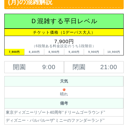
(月)の混雑解説
Ｄ混雑する平日レベル
チケット価格（1デーパス大人）
7,900円
（6段階ある料金設定のうち1段階目）
7,900円
8,400円
8,900円
9,400円
9,900円
10,900円
開園
9:00
閉園
21:00
天気
晴れ
備考
東京ディズニーリゾート40周年“ドリームゴーラウンド”
ディズニー・パルパルーザ“ミニーのファンダーランド”