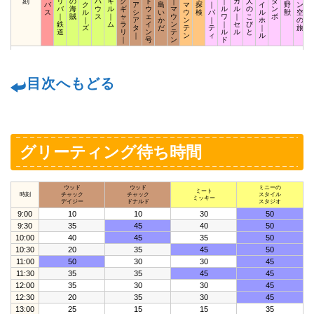
刻
リ
の
ハ
キ
グ
ト
｜
｜
カ
人
ダ
バ
ク
ア
島
マ
探
｜
イ
野
ン
バ
海
ウ
ル
ギ
ウ
マ
ル
ル
の
ン
ス
ル
シ
い
ウ
検
パ
ル
獣
空
｜
賊
ス
｜
ャ
ェ
ウ
ワ
｜
こ
ボ
｜
ア
か
ン
｜
ホ
の
鉄
ム
ラ
イ
ン
｜
セ
び
ズ
タ
だ
テ
テ
｜
旅
道
リ
ン
テ
ル
ル
と
｜
ン
ィ
ル
｜
号
ン
ド
目次へもどる
グリーティング待ち時間
ウッド
ウッド
ミニーの
ミート
時刻
チャック
チャック
スタイル
ミッキー
デイジー
ドナルド
スタジオ
9:00
10
10
30
50
9:30
35
45
40
50
10:00
40
45
35
50
10:30
20
35
45
50
11:00
50
30
30
45
11:30
35
35
45
45
12:00
35
30
30
45
12:30
20
35
30
45
13:00
25
15
15
35