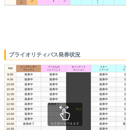
ン
ト
ン
ン
｜
プライオリティパス発券状況
ビッグサンダー
プーさんの
ホーンテッド
スター
スペ
時刻
マウンテン
ハニーハント
マンション
ツアーズ
マウン
9:00
発券中
発券中
発券中
発券
9:30
発券中
発券中
発券中
発券
10:00
発券中
発券中
発券中
発券
10:30
発券中
発券中
発券中
発券
11:00
発券中
発券中
発券中
発券
11:30
発券中
発券中
発券中
発券
12:00
発券中
発券終了
発券中
発券
12:30
発券中
休止
発券中
発券
13:00
発券中
発券中
発券
13:30
発券中
発券中
発券
スクロールできます
14:00
発券終了
発券中
発券
14:30
発券中