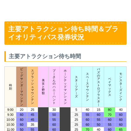
主要アトラクション待ち時間＆プラ
イオリティパス発券状況
主要アトラクション待ち時間
ビ
バ
ス
プ
ホ
ッ
ズ
プ
｜
｜
ス
モ
グ
の
ラ
さ
ン
ス
ペ
ン
サ
ア
ベ
ッ
美
ん
テ
タ
｜
ス
ン
ス
イ
シ
女
の
ッ
｜
ス
タ
時
ダ
ト
マ
ュ
と
ハ
ド
ツ
マ
｜
刻
｜
ロ
ッ
マ
野
ニ
マ
ア
ウ
ズ
マ
ブ
ク
ウ
獣
｜
ン
｜
ン
イ
ウ
ラ
ス
ン
ハ
シ
ズ
テ
ン
ン
ス
テ
ン
ョ
ン
ク
テ
タ
ン
ト
ン
ン
｜
9:00
20
25
30
5
40
15
80
40
9:30
60
45
50
25
55
60
70
60
10:00
60
45
55
25
60
55
60
60
10:30
60
35
60
25
60
50
55
60
11:00
50
55
60
25
70
40
60
65