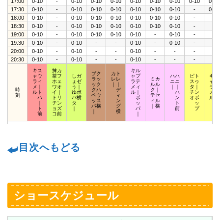
17:00
0-10
-
0-10
0-10
0-10
0-10
0-10
0-10
0-10
0-10
17:30
0-10
-
0-10
0-10
0-10
0-10
0-10
0-10
-
0-10
18:00
0-10
-
0-10
0-10
0-10
0-10
0-10
0-10
-
-
18:30
0-10
-
0-10
0-10
0-10
0-10
0-10
0-10
-
-
19:00
0-10
-
0-10
0-10
0-10
0-10
-
0-10
-
-
19:30
0-10
-
0-10
-
-
0-10
-
0-10
-
-
20:00
0-10
-
0-10
-
-
0-10
-
-
-
-
20:30
0-10
-
0-10
-
-
0-10
-
-
-
-
キス
抹カ
キル
ブク
カト
ャウ
茶フ
しガ
ャプ
ハハ
ピト
キポ
ラッ
レレ
ミカ
ラィ
ホェ
ょゼ
ラテ
ニニ
スゥ
ャッ
ック
｜｜
ルル
メ｜
ワオ
う｜
メィ
｜｜
タ｜
ラプ
時
クハ
デ
ク｜
ルト
イ｜
ゆボ
ル｜
ハ
チン
メア
刻
ペウ
ィ
テセ
ハ
トリ
バ横
ポ
ン
オポ
ルロ
ッス
ン
ィル
｜
チン
タ
ッ
ト
ッ
ッ
パ横
グ
｜横
ト
ョズ
｜
パ
前
プ
ト
｜
横
前
コ前
｜
目次へもどる
ショースケジュール