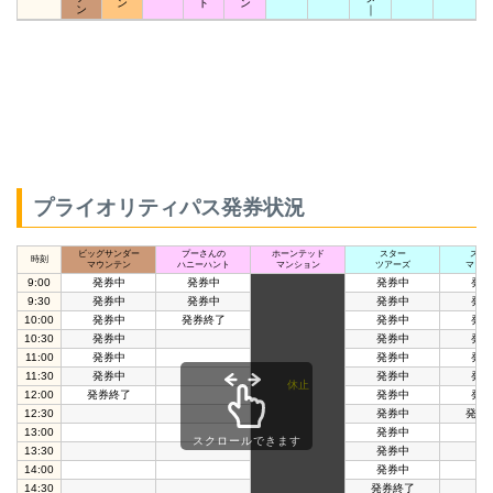
ン
ト
ン
ン
｜
プライオリティパス発券状況
ビッグサンダー
プーさんの
ホーンテッド
スター
スペ
時刻
マウンテン
ハニーハント
マンション
ツアーズ
マウン
9:00
発券中
発券中
発券中
発券
9:30
発券中
発券中
発券中
発券
10:00
発券中
発券終了
発券中
発券
10:30
発券中
発券中
発券
11:00
発券中
発券中
発券
11:30
発券中
発券中
発券
休止
12:00
発券終了
発券中
発券
12:30
発券中
発券
13:00
発券中
スクロールできます
13:30
発券中
14:00
発券中
14:30
発券終了