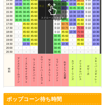
14:00
10-30
30-45
45-60
30-45
10-30
10-30
60-75
0-10
10-30
14:30
10-30
30-45
45-60
30-45
30-45
10-30
45-60
0-10
10-30
休止
休止
休
15:00
30-45
30-45
45-60
30-45
10-30
30-45
30-45
0-10
10-30
15:30
30-45
30-45
45-60
30-45
0-10
10-30
10-30
0-10
10-30
16:00
30-45
30-45
45-60
0-10
0-10
10-30
10-30
0-10
10-30
スクロールできます
16:30
30-45
30-45
45-60
0-10
30-45
10-30
45-60
0-10
10-30
17:00
-
45-60
45-60
0-10
60-75
10-30
45-60
0-10
10-30
17:30
-
45-60
45-60
0-10
60-75
0-10
75-90
0-10
10-30
18:00
-
45-60
45-60
0-10
45-60
10-30
75-90
-
10-30
18:30
-
45-60
45-60
30-45
45-60
-
75-90
-
10-30
19:00
-
30-45
45-60
30-45
45-60
-
45-60
-
10-30
19:30
-
10-30
45-60
30-45
10-30
-
45-60
-
10-30
20:00
-
-
-
30-45
-
-
-
-
-
20:30
-
-
-
30-45
-
-
-
-
-
ス
ア
イ
ス
ワ
ウ
セ
リ
イ
｜
カ
ク
キ
ス
ッ
ィ
ン
フ
れ
ス
ス
フ
リ
ッ
ク
フ
｜
タ
レ
す
ク
ト
ェ
ス
ガ
パ
ウ
ル
ト
｜
ッ
と
時
リ
サ
オ
タ
ゼ
｜
ィ
カ
ハ
ス
シ
ら
刻
｜
イ
｜
ル
｜
ズ
｜
ン
｜
ト
ュ
ん
ム
ド
リ
パ
ボ
ギ
ザ
パ
ト
リ
メ
北
コ
カ
ン
レ
ャ
｜
ニ
カ
｜
ン
齋
｜
フ
ズ
ス
レ
ズ
｜
フ
ト
ト
ン
ェ
｜
ェ
ポップコーン待ち時間