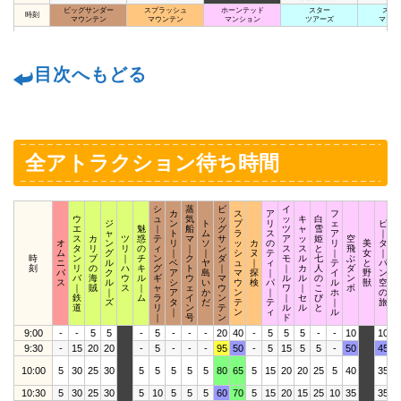
ビッグサンダー
スプラッシュ
ホーンテッド
スター
スペ
時刻
マウンテン
マウンテン
マンション
ツアーズ
マウン
目次へもどる
全アトラクション待ち時間
シ
蒸
ビ
イ
カ
ス
ア
フ
ウ
ュ
気
ッ
ッ
キ
白
ジ
ン
ト
プ
リ
ェ
ピ
エ
魅
｜
船
グ
ツ
ャ
雪
ャ
ト
ム
ラ
ス
ア
｜
ス
カ
ツ
惑
テ
マ
サ
ア
ッ
姫
空
オ
ン
リ
ソ
ッ
カ
の
リ
美
タ
タ
リ
リ
の
ィ
｜
ン
ス
ス
と
飛
ム
グ
｜
｜
シ
ヌ
テ
｜
女
｜
時
ン
ブ
｜
チ
ン
ク
ダ
モ
ル
七
ぶ
ニ
ル
ベ
ヤ
ュ
｜
ィ
テ
と
パ
刻
リ
の
ハ
キ
グ
ト
｜
｜
カ
人
ダ
バ
ク
ア
島
マ
探
｜
イ
野
ン
バ
海
ウ
ル
ギ
ウ
マ
ル
ル
の
ン
ス
ル
シ
い
ウ
検
パ
ル
獣
空
｜
賊
ス
｜
ャ
ェ
ウ
ワ
｜
こ
ボ
｜
ア
か
ン
｜
ホ
の
鉄
ム
ラ
イ
ン
｜
セ
び
ズ
タ
だ
テ
テ
｜
旅
道
リ
ン
テ
ル
ル
と
｜
ン
ィ
ル
｜
号
ン
ド
9:00
-
-
5
5
-
5
-
-
-
20
40
-
5
5
5
-
-
10
10
9:30
-
15
20
20
-
5
-
-
-
95
50
-
5
15
5
5
-
50
45
1
10:00
5
30
25
30
5
5
5
5
5
80
65
5
15
20
20
25
5
40
35
3
10:30
5
30
25
30
5
10
5
5
5
60
70
5
15
20
15
25
10
35
35
2