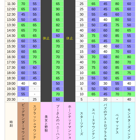
11:30
70
55
65
25
65
45
80
60
12:00
65
60
90
25
60
45
65
60
12:30
45
55
65
30
55
45
60
50
13:00
50
45
65
25
45
40
80
50
13:30
65
65
82
10
50
45
75
50
14:00
65
70
82
40
60
60
80
65
14:30
65
65
60
30
75
60
85
55
休止
休止
15:00
60
55
65
30
65
45
70
60
15:30
50
60
70
20
55
40
60
55
16:00
60
65
82
15
60
40
70
60
16:30
60
70
70
30
70
60
80
80
17:00
55
75
70
40
70
60
80
70
17:30
60
60
70
20
75
60
85
60
18:00
60
55
75
10
65
60
85
75
18:30
60
45
65
10
55
50
65
60
19:00
40
40
50
10
60
30
55
40
19:30
50
-
45
5
50
50
60
50
20:00
55
-
70
10
65
45
70
70
20:30
-
25
60
5
-
20
-
40
ビ
バ
ス
プ
ホ
ッ
ズ
プ
｜
｜
ス
モ
グ
の
ラ
さ
ン
ス
ペ
ン
サ
ア
ベ
ッ
美
ん
テ
タ
｜
ス
ン
ス
イ
シ
女
の
ッ
｜
ス
タ
時
ダ
ト
マ
ュ
と
ハ
ド
ツ
マ
｜
刻
｜
ロ
ッ
マ
野
ニ
マ
ア
ウ
ズ
マ
ブ
ク
ウ
獣
｜
ン
｜
ン
イ
ウ
ラ
ス
ン
ハ
シ
ズ
テ
ン
ン
ス
テ
ン
ョ
ン
ク
テ
タ