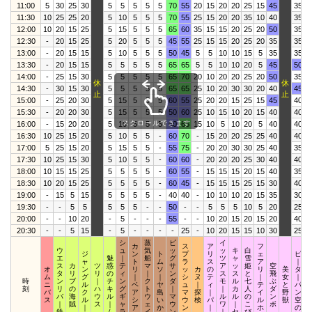
11:00
5
30
25
30
5
5
5
5
5
70
55
20
15
20
20
25
15
45
35
2
11:30
10
25
25
20
5
10
5
5
5
70
55
25
15
20
20
35
10
40
35
2
12:00
10
20
15
25
5
15
5
5
5
65
60
35
15
15
20
25
20
50
35
1
12:30
-
20
15
25
5
20
5
5
5
45
55
25
15
15
20
25
20
35
35
2
13:00
-
20
15
15
5
10
5
5
5
50
45
5
5
10
10
15
5
35
35
1
13:30
-
20
15
15
5
5
5
5
5
65
65
5
5
10
10
20
5
45
50
1
14:00
-
25
15
30
5
5
5
5
5
65
70
20
10
20
20
25
20
50
35
2
休
休
14:30
-
30
15
30
5
5
5
5
5
65
65
25
10
20
30
30
20
40
45
2
止
止
15:00
-
25
20
30
5
15
5
5
5
60
55
25
20
20
15
25
15
45
40
2
15:30
-
20
20
30
5
15
5
5
5
50
60
25
10
15
10
20
15
40
40
1
スクロールできます
16:00
-
15
20
20
5
10
5
5
5
60
65
15
10
5
10
20
5
40
40
1
16:30
10
25
15
20
5
10
5
5
-
60
70
-
15
20
20
25
25
40
40
2
17:00
5
25
15
20
5
15
5
5
-
55
75
-
20
20
30
30
25
40
35
2
17:30
10
25
15
30
5
10
5
5
-
60
60
-
20
20
20
25
30
40
40
1
18:00
10
15
15
25
5
5
5
5
-
60
55
-
15
15
15
20
15
40
35
2
18:30
10
20
15
25
5
5
5
5
-
60
45
-
15
15
15
25
15
30
40
1
19:00
-
15
5
15
5
5
5
5
-
40
40
-
10
10
10
20
15
35
30
19:30
-
-
5
5
5
5
5
-
-
50
-
-
5
5
5
10
5
20
25
20:00
-
-
10
20
-
5
-
-
-
55
-
-
10
20
15
20
15
20
40
1
20:30
-
-
5
15
-
5
-
-
-
-
25
-
10
20
15
15
10
30
25
1
シ
蒸
ビ
イ
カ
ス
ア
フ
ウ
ュ
気
ッ
ッ
キ
白
ジ
ン
ト
プ
リ
ェ
ピ
エ
魅
｜
船
グ
ツ
ャ
雪
ャ
ト
ム
ラ
ス
ア
｜
ス
カ
ツ
惑
テ
マ
サ
ア
ッ
姫
空
オ
ン
リ
ソ
ッ
カ
の
リ
美
タ
タ
リ
リ
の
ィ
｜
ン
ス
ス
と
飛
ム
グ
｜
｜
シ
ヌ
テ
｜
女
｜
時
ン
ブ
｜
チ
ン
ク
ダ
モ
ル
七
ぶ
ニ
ル
ベ
ヤ
ュ
｜
ィ
テ
と
パ
刻
リ
の
ハ
キ
グ
ト
｜
｜
カ
人
ダ
バ
ク
ア
島
マ
探
｜
イ
野
ン
バ
海
ウ
ル
ギ
ウ
マ
ル
ル
の
ン
ス
ル
シ
い
ウ
検
パ
ル
獣
空
｜
賊
ス
｜
ャ
ェ
ウ
ワ
｜
こ
ボ
｜
ア
か
ン
｜
ホ
の
鉄
ム
ラ
イ
ン
｜
セ
び