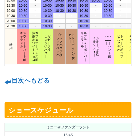
18:00
10-30
-
10-30
10-30
10-30
10-30
10-30
10-30
-
-
18:30
10-30
-
10-30
10-30
10-30
10-30
-
10-30
-
-
19:00
10-30
-
10-30
10-30
10-30
10-30
-
10-30
-
-
19:30
10-30
-
10-30
-
-
10-30
-
10-30
-
-
20:00
10-30
-
10-30
-
-
10-30
-
-
-
-
20:30
10-30
-
10-30
-
-
10-30
-
-
-
-
キス
抹カ
キル
ブク
カト
ャウ
茶フ
しガ
ャプ
ハハ
ピト
キポ
ラッ
レレ
ミカ
ラィ
ホェ
ょゼ
ラテ
ニニ
スゥ
ャッ
ック
｜｜
ルル
メ｜
ワオ
う｜
メィ
｜｜
タ｜
ラプ
時
クハ
デ
ク｜
ルト
イ｜
ゆボ
ル｜
ハ
チン
メア
刻
ペウ
ィ
テセ
ハ
トリ
バ横
ポ
ン
オポ
ルロ
ッス
ン
ィル
｜
チン
タ
ッ
ト
ッ
ッ
パ横
グ
｜横
ト
ョズ
｜
パ
前
プ
ト
｜
横
前
コ前
｜
目次へもどる
ショースケジュール
ミニー＠ファンダーランド
15:45