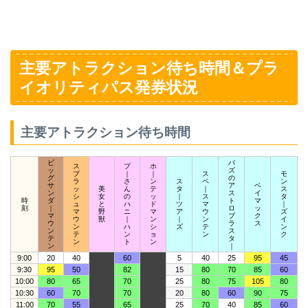
主要アトラクション待ち時間＆プラ
イオリティパス発券状況
主要アトラクション待ち時間
ビ
バ
ス
プ
ホ
ッ
ズ
プ
｜
｜
ス
モ
グ
の
ラ
さ
ン
ス
ペ
ン
サ
ア
ベ
ッ
美
ん
テ
タ
｜
ス
ン
ス
イ
シ
女
の
ッ
｜
ス
タ
時
ダ
ト
マ
ュ
と
ハ
ド
ツ
マ
｜
刻
｜
ロ
ッ
マ
野
ニ
マ
ア
ウ
ズ
マ
ブ
ク
ウ
獣
｜
ン
｜
ン
イ
ウ
ラ
ス
ン
ハ
シ
ズ
テ
ン
ン
ス
テ
ン
ョ
ン
ク
テ
タ
ン
ト
ン
ン
｜
9:00
20
40
60
5
40
25
95
45
9:30
95
50
82
15
80
70
85
60
10:00
80
65
70
25
80
75
105
80
10:30
60
70
70
20
80
60
90
75
11:00
70
55
65
25
70
40
85
60