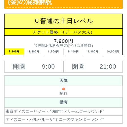
(金)の混雑解説
Ｃ普通の土日レベル
チケット価格（1デーパス大人）
7,900円
（6段階ある料金設定のうち1段階目）
7,900円
8,400円
8,900円
9,400円
9,900円
10,900円
開園
9:00
閉園
21:00
天気
晴れ
備考
東京ディズニーリゾート40周年“ドリームゴーラウンド”
ディズニー・パルパルーザ“ミニーのファンダーランド”