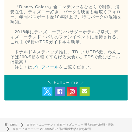
『Disney Colors』全コンテンツをひとりで制作。浦
安在住、ディズニー好き、パークも映画も幅広くフォロ
ー。年間パスポート歴10年以上で、特にパークの混雑を
熟知。
2018年にディズニーアンバサダーホテルで挙式。デ
ィズニーランド・パリのファンイベントに招待される。
これまで8冊のTDRガイド本を執筆。
ドナルド＆スティッチ推し。TDLよりTDS派。わんこ
そば200杯超を軽く平らげる大食い。TDSで飲むビール
は最高！
詳しくは
プロフィール
をご覧ください。
＼ Follow me ／
HOME
東京ディズニーランド 東京ディズニーシー 過去の待ち時間・混雑
東京ディズニーシー 2020年5月26日の混雑予想＆待ち時間