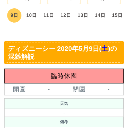
日
9日
10日
11日
12日
13日
14日
15日
ディズニーシー 2020年5月9日(
土
)の
混雑解説
臨時休園
開園
-
閉園
-
天気
-
備考