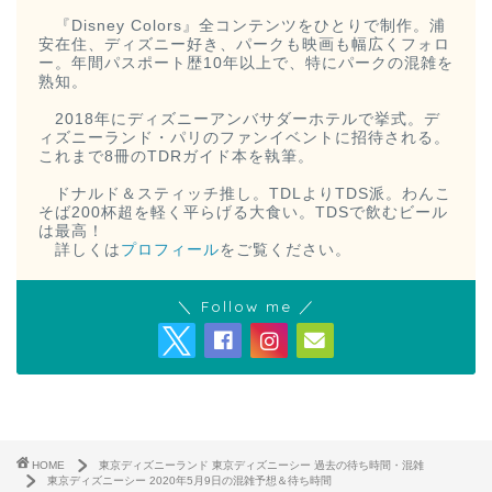
『Disney Colors』全コンテンツをひとりで制作。浦
安在住、ディズニー好き、パークも映画も幅広くフォロ
ー。年間パスポート歴10年以上で、特にパークの混雑を
熟知。
2018年にディズニーアンバサダーホテルで挙式。デ
ィズニーランド・パリのファンイベントに招待される。
これまで8冊のTDRガイド本を執筆。
ドナルド＆スティッチ推し。TDLよりTDS派。わんこ
そば200杯超を軽く平らげる大食い。TDSで飲むビール
は最高！
詳しくは
プロフィール
をご覧ください。
＼ Follow me ／
HOME
東京ディズニーランド 東京ディズニーシー 過去の待ち時間・混雑
東京ディズニーシー 2020年5月9日の混雑予想＆待ち時間