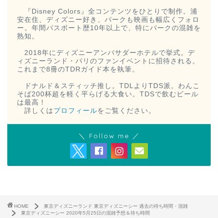
『Disney Colors』全コンテンツをひとりで制作。浦
安在住、ディズニー好き、パークも映画も幅広くフォロ
ー。年間パスポート歴10年以上で、特にパークの混雑を
熟知。
2018年にディズニーアンバサダーホテルで挙式。デ
ィズニーランド・パリのファンイベントに招待される。
これまで8冊のTDRガイド本を執筆。
ドナルド＆スティッチ推し。TDLよりTDS派。わんこ
そば200杯超を軽く平らげる大食い。TDSで飲むビール
は最高！
詳しくは
プロフィール
をご覧ください。
＼ Follow me ／
HOME
東京ディズニーランド 東京ディズニーシー 過去の待ち時間・混雑
東京ディズニーシー 2020年5月25日の混雑予想＆待ち時間