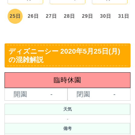
日
25日
26日
27日
28日
29日
30日
31日
ディズニーシー 2020年5月25日(月)
の混雑解説
臨時休園
開園
-
閉園
-
天気
-
備考