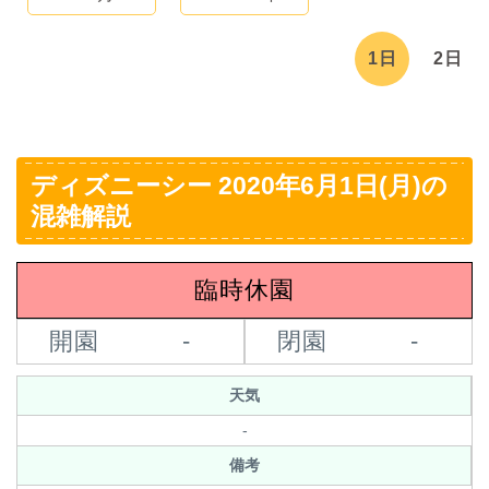
1日
2日
ディズニーシー 2020年6月1日(月)の
混雑解説
臨時休園
開園
-
閉園
-
天気
-
備考