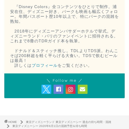
『Disney Colors』全コンテンツをひとりで制作。浦
安在住、ディズニー好き、パークも映画も幅広くフォロ
ー。年間パスポート歴10年以上で、特にパークの混雑を
熟知。
2018年にディズニーアンバサダーホテルで挙式。デ
ィズニーランド・パリのファンイベントに招待される。
これまで8冊のTDRガイド本を執筆。
ドナルド＆スティッチ推し。TDLよりTDS派。わんこ
そば200杯超を軽く平らげる大食い。TDSで飲むビール
は最高！
詳しくは
プロフィール
をご覧ください。
＼ Follow me ／
HOME
東京ディズニーランド 東京ディズニーシー 過去の待ち時間・混雑
東京ディズニーシー 2020年6月1日の混雑予想＆待ち時間