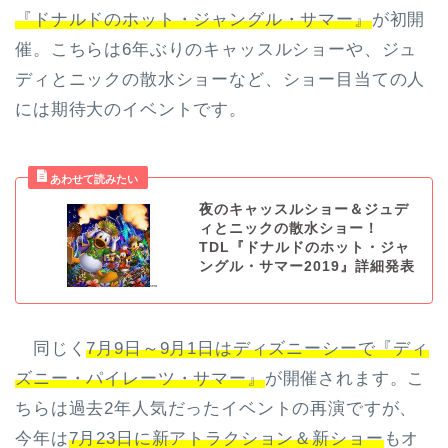
『ドナルドのホット・ジャングル・サマー』
が初開
催。こちらは6年ぶりのキャッスルショーや、ジュ
ディとニックの散水ショーなど、ショー目当ての人
には期待大のイベントです。
夜のキャッスルショー＆ジュデ
ィとニックの散水ショー！
TDL『ドナルドのホット・ジャ
ングル・サマー2019』詳細発表
同じく
7月9日～9月1日はディズニーシーで『ディ
ズニー・パイレーツ・サマー』
が開催されます。こ
ちらは過去2年人気だったイベントの再演ですが、
今年は
7月23日に新アトラクション＆新ショー
もオ