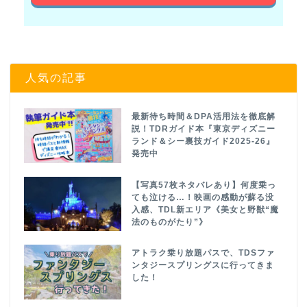
人気の記事
最新待ち時間＆DPA活用法を徹底解
説！TDRガイド本『東京ディズニー
ランド＆シー裏技ガイド2025-26』
発売中
【写真57枚ネタバレあり】何度乗っ
ても泣ける…！映画の感動が蘇る没
入感、TDL新エリア《美女と野獣“魔
法のものがたり”》
アトラク乗り放題パスで、TDSファ
ンタジースプリングスに行ってきま
した！