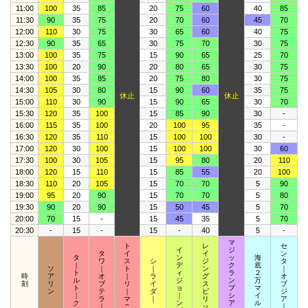
11:00
100
35
85
20
75
60
40
85
11:30
90
35
75
20
70
60
45
70
12:00
110
30
75
30
65
60
40
75
12:30
90
35
65
30
75
70
30
75
13:00
100
35
75
15
90
65
25
70
13:30
100
20
90
20
80
65
30
75
14:00
100
35
85
20
75
80
30
75
14:30
105
30
80
15
90
60
35
75
休止
休止
15:00
110
30
90
15
90
65
30
70
15:30
120
35
100
15
85
90
30
-
16:00
115
35
100
20
100
95
35
-
16:30
120
35
110
15
100
100
30
-
17:00
120
30
100
15
100
100
30
60
17:30
100
30
105
15
95
80
20
110
18:00
120
15
110
15
85
55
20
100
18:30
110
20
105
15
70
70
5
90
19:00
95
20
90
15
70
70
5
80
19:30
90
20
90
15
50
45
5
70
20:00
70
15
-
15
45
35
5
70
20:30
-
15
-
15
-
40
5
-
マ
ト
レ
セ
イ
ジ
タ
イ
イ
ン
タ
ン
ッ
海
ワ
ス
シ
ジ
タ
｜
デ
ク
底
ソ
｜
ト
｜
ン
｜
ト
ィ
ラ
２
時
ア
オ
｜
ラ
グ
オ
ル
ジ
ン
万
刻
リ
ブ
リ
イ
ス
ブ
ト
ョ
プ
マ
ン
テ
｜
ダ
ピ
ジ
｜
｜
シ
イ
ラ
マ
｜
リ
ア
ク
ン
ア
ル
｜
ニ
ッ
｜