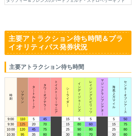
ダッフィー＆フレンズのハートフェルト・ストロベリーギフト
主要アトラクション待ち時間＆プラ
イオリティパス発券状況
主要アトラクション待ち時間
マ
ト
レ
セ
イ
ジ
タ
イ
イ
ン
タ
ン
ッ
海
ワ
ス
シ
ジ
タ
｜
デ
ク
底
ソ
｜
ト
｜
ン
｜
ト
ィ
ラ
２
時
ア
オ
｜
ラ
グ
オ
ル
ジ
ン
万
刻
リ
ブ
リ
イ
ス
ブ
ト
ョ
プ
マ
ン
テ
｜
ダ
ピ
ジ
｜
｜
シ
イ
ラ
マ
｜
リ
ア
ク
ン
ア
ル
｜
ニ
ッ
｜
ズ
タ
ア
ツ
ス
｜
9:00
110
5
45
15
5
5
5
50
9:30
125
20
70
15
80
60
15
75
10:00
120
45
75
25
90
80
25
80
10:30
95
35
80
30
80
70
30
80