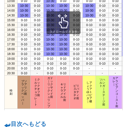
13:00
0-10
0-10
10-30
0-10
0-10
0-10
0-10
0-10
1
13:30
10-30
0-10
10-30
10-30
0-10
10-30
0-10
0-10
1
14:00
10-30
0-10
10-30
10-30
0-10
10-30
0-10
0-10
1
14:30
10-30
0-10
10-30
10-30
0-10
10-30
0-10
0-10
1
15:00
0-10
0-10
10-30
10-30
0-10
0-10
0-10
0-10
1
15:30
0-10
0-10
10-30
10-30
0-10
0-10
0-10
0-10
1
16:00
0-10
0-10
10-30
10-30
0-10
0-10
0-10
0-10
1
スクロールできます
16:30
0-10
0-10
10-30
10-30
0-10
0-10
0-10
0-10
1
17:00
0-10
0-10
10-30
10-30
0-10
0-10
0-10
0-10
1
17:30
0-10
0-10
10-30
10-30
0-10
0-10
0-10
0-10
1
18:00
0-10
0-10
10-30
10-30
0-10
0-10
0-10
0-10
1
18:30
0-10
0-10
10-30
10-30
0-10
0-10
0-10
0-10
1
19:00
0-10
0-10
0-10
0-10
0-10
0-10
0-10
0-10
0
19:30
0-10
0-10
0-10
0-10
0-10
0-10
0-10
0-10
0
20:00
0-10
0-10
0-10
0-10
0-10
-
-
-
0
20:30
0-10
-
0-10
0-10
-
-
-
-
ガド
カア
ミク
ソハ
ブソ
｜ッ
レラ
ルッ
しア
ルン
ラア
リク
キリ
｜ビ
クク
ピリ
ょク
トガ
ッリ
ッサ
ャド
ア
チオ
スバ
うア
｜
時
クン
クイ
ラア
ン
ョフ
タテ
ゆト
ス
刻
ペ前
シド
メイ
コ
コ前
チィ
バピ
テ
ッ
ュ前
ルル
｜
レ
オ前
タア
｜
パ
リ
前
ス
｜
｜横
ジ
｜
ン
ト
ト
前
プ
前
目次へもどる