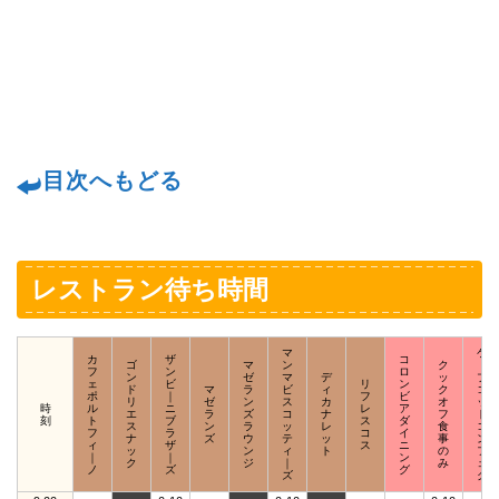
目次へもどる
レストラン待ち時間
マ
ケ
カ
ザ
コ
ゴ
マ
ン
ク
｜
フ
ン
ロ
ン
ゼ
マ
デ
ッ
プ
ェ
ビ
リ
ン
ド
マ
ラ
ビ
ィ
ク
コ
ポ
｜
フ
ビ
リ
ゼ
ン
ス
カ
オ
ッ
時
ル
ニ
レ
ア
エ
ラ
ズ
コ
ナ
フ
ド
刻
ト
ブ
ス
ダ
ス
ン
ラ
ッ
レ
食
コ
フ
ラ
コ
イ
ナ
ズ
ウ
テ
ッ
事
ン
ィ
ザ
ス
ニ
ッ
ン
ィ
ト
の
フ
｜
｜
ン
ク
ジ
｜
み
ェ
ノ
ズ
グ
ズ
ク