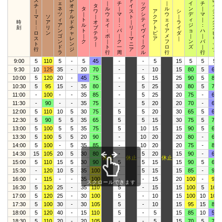
ス
レ
ト
レ
ェ
｜
チ
ッ
｜
イ
チ
チ
オ
タ
イ
イ
ネ
タ
ル
｜
グ
ル
ン
｜
｜
ナ
ワ
ス
ア
シ
ジ
ツ
｜
ウ
マ
シ
ウ
デ
マ
マ
ソ
ル
｜
ト
ク
｜
ン
ィ
ト
ェ
｜
テ
ェ
ィ
｜
時
｜
ア
ド
オ
｜
ア
ラ
グ
ア
ル
イ
：
ィ
イ
ジ
：
刻
：
リ
チ
ブ
リ
ト
イ
ス
ン
ト
：
パ
ヴ
ア
ョ
ハ
ロ
ン
ャ
テ
｜
ピ
ダ
ピ
ゴ
｜
ポ
｜
ィ
メ
｜
｜
ス
レ
ラ
マ
ア
｜
リ
ン
ク
｜
ク
｜
フ
ン
バ
ト
ン
｜
ニ
ッ
ド
ト
一
ク
ロ
ズ
｜
行
ジ
ア
ツ
ラ
行
周
ル
行
行
9:00
5
110
5
-
5
45
-
-
5
15
5
5
5
9:30
10
125
35
-
20
70
-
-
10
15
80
5
60
10:00
5
120
20
-
45
75
-
5
15
25
90
5
80
10:30
5
95
15
-
35
80
-
5
25
30
80
5
70
11:00
-
100
-
-
35
85
-
5
25
20
75
-
60
11:30
-
90
-
-
35
75
-
5
20
20
70
-
60
12:00
5
110
10
5
30
75
5
5
20
30
65
5
60
12:30
5
90
5
5
35
65
5
5
15
30
75
5
70
13:00
5
100
5
5
35
75
5
10
15
15
90
5
65
13:30
5
100
5
5
20
90
-
10
20
20
80
-
65
14:00
5
100
-
5
35
85
-
10
20
20
75
-
80
14:30
15
105
20
5
30
80
-
5
20
15
90
-
60
休止
休止
休止
15:00
5
110
15
5
30
90
5
5
15
15
90
5
65
15:30
-
120
10
5
35
100
-
5
15
15
85
-
90
16:00
-
115
-
-
35
100
-
-
15
20
100
-
95
スクロールできます
16:30
5
120
25
-
35
110
5
-
15
15
100
5
100
17:00
5
120
25
-
30
100
5
-
10
15
100
10
100
17:30
5
100
30
-
30
105
5
-
10
15
95
15
80
18:00
5
120
40
-
15
110
5
-
5
15
85
10
55
18:30
5
110
20
-
20
105
-
-
5
15
70
5
70