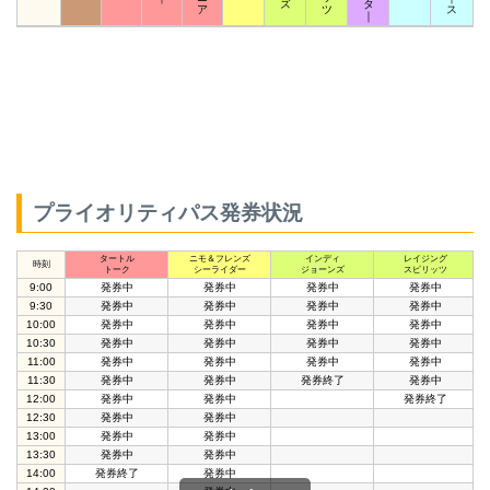
ズ
タ
ア
ツ
ス
｜
プライオリティパス発券状況
タートル
ニモ＆フレンズ
インディ
レイジング
時刻
トーク
シーライダー
ジョーンズ
スピリッツ
9:00
発券中
発券中
発券中
発券中
9:30
発券中
発券中
発券中
発券中
10:00
発券中
発券中
発券中
発券中
10:30
発券中
発券中
発券中
発券中
11:00
発券中
発券中
発券中
発券中
11:30
発券中
発券中
発券終了
発券中
12:00
発券中
発券中
発券終了
12:30
発券中
発券中
13:00
発券中
発券中
13:30
発券中
発券中
14:00
発券終了
発券中