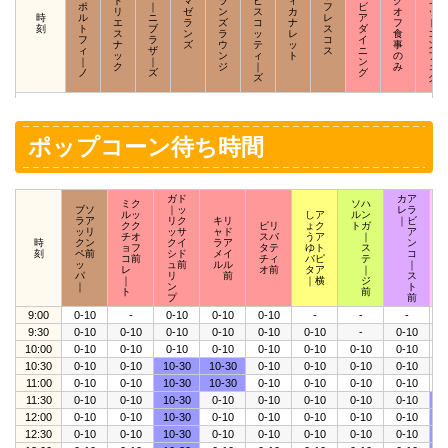
ド
マ
ラ
ビ
ィ
ク
コ
ポ
｜
フ
ビ
リ
ゼ
ン
ス
カ
オ
ッ
時
ル
ニ
レ
ア
エ
ラ
ズ
コ
ナ
フ
ド
刻
ト
ブ
ス
ダ
ス
ン
ラ
ッ
レ
食
コ
フ
ラ
コ
イ
ナ
ズ
ウ
テ
ッ
事
ン
ィ
ザ
ス
ニ
ッ
ン
ィ
ト
の
フ
｜
｜
ン
ク
ジ
｜
み
ェ
ノ
ズ
グ
ズ
ク
ポップコーン待ち時間
ガド
カア
ミク
ソハ
ブソ
｜ッ
レラ
ルッ
しア
ルン
ラア
リク
キリ
｜ビ
クク
ピリ
ょク
トガ
ッリ
ッサ
ャド
ア
チオ
スバ
うア
｜
時
クン
クイ
ラア
ン
ョフ
タテ
ゆト
ス
刻
ペ前
シド
メイ
コ
コ前
チィ
バピ
テ
ッ
ュ前
ルル
｜
レ
オ前
タア
｜
パ
リ
前
ス
｜
｜横
ジ
｜
ン
ト
ト
前
プ
前
9:00
0-10
-
0-10
0-10
0-10
-
-
-
0
9:30
0-10
0-10
0-10
0-10
0-10
0-10
-
0-10
0
10:00
0-10
0-10
0-10
0-10
0-10
0-10
0-10
0-10
0
10:30
0-10
0-10
10-30
10-30
0-10
0-10
0-10
0-10
0
11:00
0-10
0-10
10-30
10-30
0-10
0-10
0-10
0-10
0
11:30
0-10
0-10
10-30
0-10
0-10
0-10
0-10
0-10
1
12:00
0-10
0-10
10-30
0-10
0-10
0-10
0-10
0-10
1
12:30
0-10
0-10
10-30
0-10
0-10
0-10
0-10
0-10
1