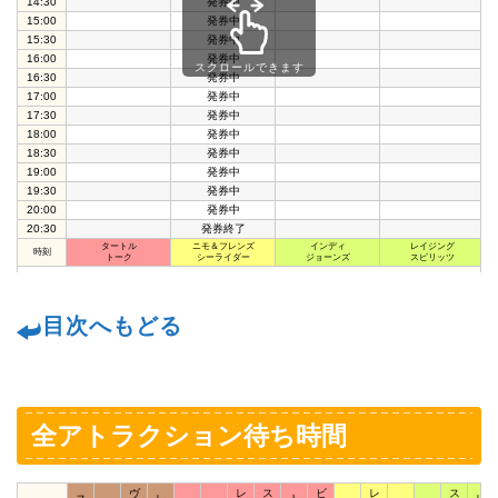
14:30
発券中
15:00
発券中
15:30
発券中
16:00
発券中
スクロールできます
16:30
発券中
17:00
発券中
17:30
発券中
18:00
発券中
18:30
発券中
19:00
発券中
19:30
発券中
20:00
発券中
20:30
発券終了
タートル
ニモ＆フレンズ
インディ
レイジング
時刻
トーク
シーライダー
ジョーンズ
スピリッツ
目次へもどる
全アトラクション待ち時間
ヴ
レ
ス
ビ
レ
ス