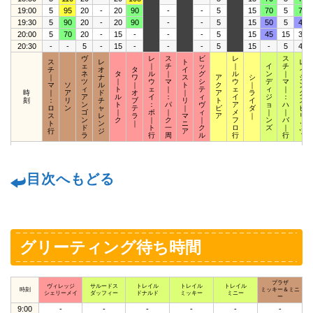
19:00
5
95
20
-
20
90
-
-
5
15
70
5
70
19:30
5
90
20
-
20
90
-
-
5
15
50
5
45
20:00
5
70
20
-
15
-
-
-
5
15
45
15
35
20:30
-
-
5
-
15
-
-
-
5
15
-
5
40
ヴ
レ
ス
ビ
レ
ス
ス
レ
ト
レ
ェ
｜
チ
ッ
｜
イ
チ
チ
オ
タ
イ
イ
ネ
タ
ル
｜
グ
ル
ン
｜
｜
ナ
ワ
ス
ア
シ
ジ
ツ
｜
ウ
マ
シ
ウ
デ
マ
マ
ソ
ル
｜
ト
ク
｜
ン
ィ
ト
ェ
｜
テ
ェ
ィ
｜
時
｜
ア
ド
オ
｜
ア
ラ
グ
ア
ル
イ
：
ィ
イ
ジ
：
刻
：
リ
チ
ブ
リ
ト
イ
ス
ン
ト
：
パ
ヴ
ア
ョ
ハ
ロ
ン
ャ
テ
｜
ピ
ダ
ピ
ゴ
｜
ポ
｜
ィ
メ
｜
｜
ス
レ
ラ
マ
ア
｜
リ
ン
ク
｜
ク
｜
フ
ン
バ
ト
ン
｜
ニ
ッ
ド
ト
一
ク
ロ
ズ
｜
行
ジ
ア
ツ
ラ
行
周
ル
行
行
目次へもどる
グリーティング待ち時間
プラザ
ヴィレッジ
サルードス
トレイル
トレイル
トレイル
時刻
ミッキー＆ミニ
シェリーメイ
ダッフィー
ドナルド
ミッキー
ミニー
ー
9:00
-
-
-
-
-
-