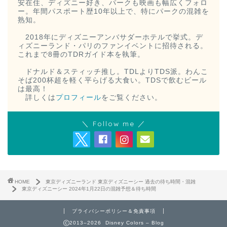
安在住、ディズニー好き、パークも映画も幅広くフォロ
ー。年間パスポート歴10年以上で、特にパークの混雑を
熟知。
2018年にディズニーアンバサダーホテルで挙式。デ
ィズニーランド・パリのファンイベントに招待される。
これまで8冊のTDRガイド本を執筆。
ドナルド＆スティッチ推し。TDLよりTDS派。わんこ
そば200杯超を軽く平らげる大食い。TDSで飲むビール
は最高！
詳しくは
プロフィール
をご覧ください。
＼ Follow me ／
HOME
東京ディズニーランド 東京ディズニーシー 過去の待ち時間・混雑
東京ディズニーシー 2024年1月22日の混雑予想＆待ち時間
プライバシーポリシー＆免責事項
2013–
2026 Disney Colors – Blog