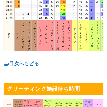
19:30
150
-
-
-
25
60
5
20
140
-
25
10
25
55
35
70
20:00
150
-
-
-
15
40
5
20
120
-
20
15
25
55
-
50
20:30
-
-
-
-
20
55
5
-
100
-
10
10
25
45
-
40
21:00
-
5
40
-
20
60
5
-
70
-
10
10
25
50
5
60
21:30
-
5
-
-
20
40
5
-
60
-
10
10
20
45
5
35
ヴ
レ
ス
ビ
レ
ス
ス
レ
ト
レ
ェ
｜
チ
ッ
｜
イ
チ
チ
オ
タ
イ
イ
ネ
タ
ル
｜
グ
ル
ン
｜
｜
ナ
ワ
ス
ア
シ
ジ
ツ
｜
ウ
マ
シ
ウ
デ
マ
ソ
マ
ル
｜
ト
ク
｜
ン
ィ
ト
ェ
｜
テ
ェ
ィ
｜
時
ア
｜
ド
オ
｜
ア
ラ
グ
ア
ル
イ
：
ィ
イ
ジ
：
刻
リ
：
チ
ブ
リ
ト
イ
ス
ン
ト
：
パ
ヴ
ア
ョ
ハ
ン
ロ
ャ
テ
｜
ピ
ダ
ピ
ゴ
｜
ポ
｜
ィ
メ
｜
｜
ス
レ
ラ
マ
ア
｜
リ
ン
ク
｜
ク
｜
フ
ン
バ
ト
ン
｜
ニ
ッ
ド
ト
一
ク
ロ
ズ
｜
行
ジ
ア
ツ
ラ
行
周
ル
行
行
目次へもどる
グリーティング施設待ち時間
ヴィレッ
サルード
プラザ
WFP
アラビ
ジ
ス
トレイル
トレイル
トレイル
時刻
ミッキー
ダッフィ
スティッ
アリエル
シェリー
ダッフィ
ミッキー
ミニー
ドナルド
＆ミニー
ー
チ