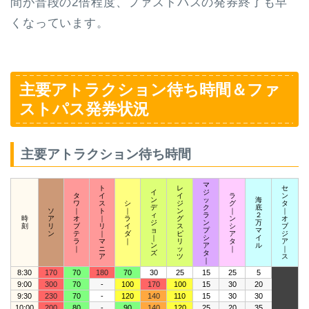
間が普段の2倍程度、ファストパスの発券終了も早
くなっています。
主要アトラクション待ち時間＆ファ
ストパス発券状況
主要アトラクション待ち時間
マ
ト
レ
セ
イ
ジ
タ
イ
イ
ラ
ン
ン
ッ
海
ワ
ス
シ
ジ
グ
タ
デ
ク
底
ソ
｜
ト
｜
ン
｜
｜
ィ
ラ
２
時
ア
オ
｜
ラ
グ
ン
オ
ジ
ン
万
刻
リ
ブ
リ
イ
ス
シ
ブ
ョ
プ
マ
ン
テ
｜
ダ
ピ
ア
ジ
｜
シ
イ
ラ
マ
｜
リ
タ
ア
ン
ア
ル
｜
ニ
ッ
｜
｜
ズ
タ
ア
ツ
ス
｜
8:30
170
70
180
70
30
25
15
25
5
9:00
300
70
-
100
170
100
15
30
20
9:30
230
70
-
120
140
110
15
30
30
10:00
200
80
-
90
140
120
25
20
35