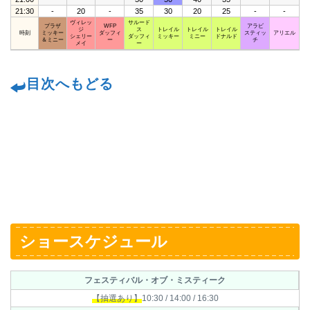
21:30
-
20
-
35
30
20
25
-
-
ヴィレッ
サルード
プラザ
WFP
アラビ
ジ
ス
トレイル
トレイル
トレイル
時刻
ミッキー
ダッフィ
スティッ
アリエル
シェリー
ダッフィ
ミッキー
ミニー
ドナルド
＆ミニー
ー
チ
メイ
ー
目次へもどる
ショースケジュール
フェスティバル・オブ・ミスティーク
【抽選あり】
10:30 / 14:00 / 16:30