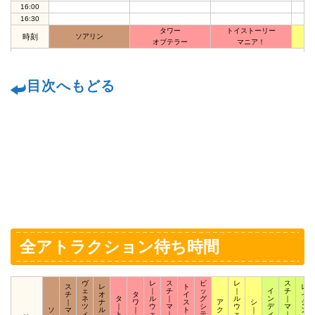
16:00
16:30
タワー
トイストーリー
ニ
時刻
ソアリン
オブテラー
マニア！
目次へもどる
全アトラクション待ち時間
ヴ
レ
ス
ビ
レ
ス
ス
レ
ト
レ
ェ
｜
チ
ッ
｜
イ
チ
チ
オ
タ
イ
イ
ネ
タ
ル
｜
グ
ル
ン
｜
｜
ナ
ワ
ス
ア
シ
ジ
ツ
｜
ウ
マ
シ
ウ
デ
マ
ソ
マ
ル
｜
ト
ク
｜
ン
ィ
ト
ェ
｜
テ
ェ
ィ
｜