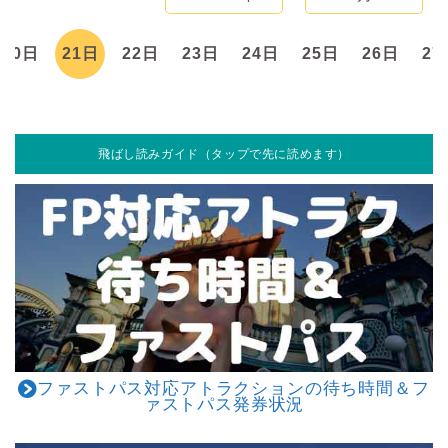
20日
21日
22日
23日
24日
25日
26日
27
飛ばし読みガイド（タップで先に読めます）
ファストパス対応アトラクションの待ち時間＆フ
ァストパス発券状況