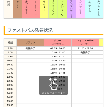
ィ
ラ
２
時
ア
オ
｜
ラ
グ
ン
オ
ジ
ン
万
刻
リ
ブ
リ
イ
ス
シ
ブ
ョ
プ
マ
ン
テ
｜
ダ
ピ
ア
ジ
｜
シ
イ
ラ
マ
｜
リ
タ
ア
ン
ア
ル
｜
ニ
ッ
｜
｜
ズ
タ
ア
ツ
ス
｜
ファストパス発券状況
タワー
トイストーリー
ニ
時刻
ソアリン
オブテラー
マニア！
8:30
発券終了
09:05 - 10:05
21:20 - 22:00
0
9:00
10:40 - 11:40
発券終了
1
9:30
11:30 - 12:30
1
10:00
12:20 - 13:20
1
10:30
15:05 - 16:05
1
11:00
15:55 - 16:55
1
11:30
16:45 - 17:45
1
12:00
17:40 - 18:40
1
12:30
19:25 - 20:25
2
13:00
21:35 - 22:00
2
13:30
発券終了
スクロールできます
14:00
14:30
15:00
15:30