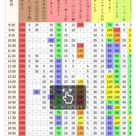
時
ア
｜
ド
オ
｜
ア
ラ
グ
ア
ル
イ
：
ィ
イ
ジ
：
刻
リ
：
チ
ブ
リ
ト
イ
ス
ン
ト
：
パ
ヴ
ア
ョ
ハ
ン
ロ
ャ
テ
｜
ピ
ダ
ピ
ゴ
｜
ポ
｜
ィ
メ
｜
｜
ス
レ
ラ
マ
ア
｜
リ
ン
ク
｜
ク
｜
フ
ン
バ
ト
ン
｜
ニ
ッ
ド
ト
一
ク
ロ
ズ
｜
行
ジ
ア
ツ
ラ
行
周
ル
行
行
8:30
170
5
25
-
20
70
5
10
180
-
5
5
70
30
5
25
9:00
300
5
35
-
30
70
5
10
-
-
15
5
100
170
5
100
9:30
230
-
-
-
35
70
15
-
-
-
30
5
120
140
-
110
10:00
200
-
-
-
45
80
15
20
-
-
35
5
90
140
20
120
10:30
160
-
-
-
40
80
15
20
160
-
35
5
60
60
20
110
11:00
180
-
-
-
30
70
15
-
140
-
30
5
60
60
-
100
11:30
180
5
30
-
40
70
15
5
140
-
30
10
45
90
5
80
12:00
180
5
30
-
35
60
5
5
-
-
30
10
50
80
15
70
12:30
200
5
35
5
30
60
5
5
-
5
25
15
60
80
15
70
13:00
200
-
35
5
40
50
5
-
-
5
30
15
35
90
-
70
13:30
200
-
-
15
40
50
10
20
-
5
30
20
120
90
20
70
14:00
170
-
-
10
35
55
20
20
120
5
30
15
120
90
40
70
14:30
170
-
-
10
40
50
15
20
140
5
30
15
120
100
40
80
15:00
170
-
45
10
40
50
15
20
140
5
30
15
120
100
40
80
15:30
180
-
-
15
45
70
20
20
180
5
35
20
100
100
40
90
16:00
180
-
-
15
40
75
20
20
170
5
35
25
70
90
40
90
スクロールできます
16:30
180
-
-
10
40
75
15
20
150
5
30
15
55
100
40
90
17:00
170
-
-
-
40
70
15
20
130
5
30
15
65
90
30
90
17:30
170
-
-
-
40
55
15
20
110
5
30
15
60
100
20
100
18:00
180
-
-
-
40
60
15
20
110
5
25
20
60
100
20
90
18:30
170
-
-
-
40
80
20
20
130
5
25
20
55
90
40
80
19:00
160
-
-
-
25
75
15
20
140
-
25
15
45
70
35
90