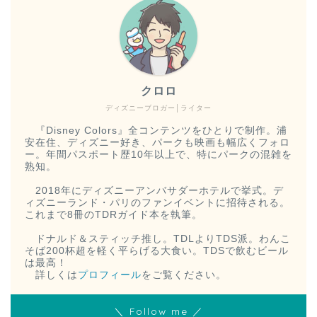
クロロ
ディズニーブロガー│ライター
『Disney Colors』全コンテンツをひとりで制作。浦
安在住、ディズニー好き、パークも映画も幅広くフォロ
ー。年間パスポート歴10年以上で、特にパークの混雑を
熟知。
2018年にディズニーアンバサダーホテルで挙式。デ
ィズニーランド・パリのファンイベントに招待される。
これまで8冊のTDRガイド本を執筆。
ドナルド＆スティッチ推し。TDLよりTDS派。わんこ
そば200杯超を軽く平らげる大食い。TDSで飲むビール
は最高！
詳しくは
プロフィール
をご覧ください。
＼ Follow me ／