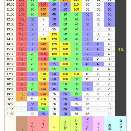
10:30
160
80
160
60
60
110
30
25
50
11:00
180
70
140
60
60
100
35
30
50
11:30
180
70
140
45
90
80
50
20
50
12:00
180
60
-
50
80
70
45
25
50
12:30
200
60
-
60
80
70
60
30
60
13:00
200
50
-
35
90
70
55
3
30
13:30
200
50
-
120
90
70
60
30
40
14:00
170
55
120
120
90
70
55
25
40
14:30
170
50
140
120
100
80
60
45
40
15:00
170
50
140
120
100
80
60
45
40
休止
15:30
180
70
180
100
100
90
50
50
40
16:00
180
75
170
70
90
90
50
25
35
16:30
180
75
150
55
100
90
45
45
30
17:00
170
70
130
65
90
90
65
20
40
17:30
170
55
110
60
100
100
40
25
35
18:00
180
60
110
60
100
90
40
30
30
18:30
170
80
130
55
90
80
55
25
25
19:00
160
75
140
45
70
90
50
25
20
19:30
150
60
140
25
55
70
20
30
20
20:00
150
40
120
25
55
50
20
30
10
20:30
-
55
100
25
45
40
15
-
5
21:00
-
60
70
25
50
60
25
-
15
21:30
-
40
60
20
45
35
15
-
10
マ
ト
レ
セ
イ
ジ
タ
イ
イ
ラ
ン
ン
ッ
海
ワ
ス
シ
ジ
グ
タ
デ
ク
底
ソ
｜
ト
｜
ン
｜
｜