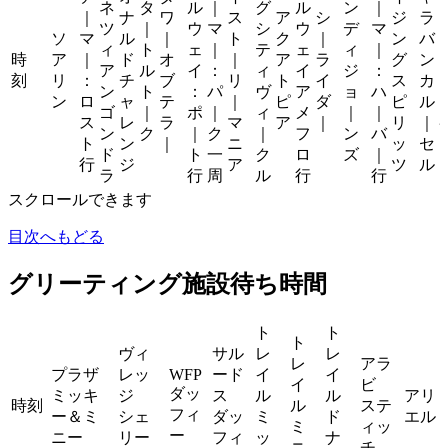
ネ
タ
ル
｜
グ
ル
ン
｜
｜
ナ
ワ
ス
ア
シ
ジ
ラ
ツ
｜
ウ
マ
シ
ウ
デ
マ
ソ
マ
ル
｜
ト
ク
｜
ン
バ
ィ
ト
ェ
｜
テ
ェ
ィ
｜
時
ア
｜
ド
オ
｜
ア
ラ
グ
ン
ア
ル
イ
：
ィ
イ
ジ
：
刻
リ
：
チ
ブ
リ
ト
イ
ス
カ
ン
ト
：
パ
ヴ
ア
ョ
ハ
ン
ロ
ャ
テ
｜
ピ
ダ
ピ
ル
ゴ
｜
ポ
｜
ィ
メ
｜
｜
ス
レ
ラ
マ
ア
｜
リ
｜
ン
ク
｜
ク
｜
フ
ン
バ
ト
ン
｜
ニ
ッ
セ
ド
ト
一
ク
ロ
ズ
｜
行
ジ
ア
ツ
ル
ラ
行
周
ル
行
行
スクロールできます
目次へもどる
グリーティング施設待ち時間
ト
ト
ト
ヴィ
サル
レ
レ
レ
アラ
プラザ
レッ
WFP
ード
イ
イ
イ
ビ
ダッ
ミッキ
ジ
ス
ル
ル
アリ
時刻
ル
ステ
フィ
ー＆ミ
シェ
ダッ
ミ
ド
エル
ミ
ィッ
ー
ニー
リー
フィ
ッ
ナ
ニ
チ