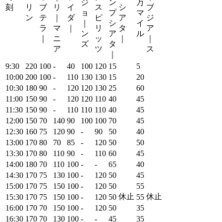
ジ
ン
万
刻
リ
ブ
リ
イ
ス
シ
ブ
ョ
プ
マ
ン
テ
｜
ダ
ピ
ア
ジ
｜
シ
イ
ラ
マ
｜
リ
タ
ア
ン
ア
ル
｜
ニ
ッ
｜
｜
ズ
タ
ア
ツ
ス
｜
9:30
220
100
-
40
100
120
15
5
10:00
200
100
-
110
130
130
15
20
10:30
180
90
-
120
120
130
25
60
11:00
150
90
-
120
120
110
40
45
11:30
150
90
-
110
110
110
40
45
12:00
150
70
140
90
100
100
70
45
12:30
160
75
120
90
-
90
50
40
13:00
170
80
70
85
-
120
50
50
13:30
170
80
110
90
-
110
60
45
14:00
180
70
110
100
-
-
65
40
14:30
170
75
130
100
-
120
50
45
15:00
170
75
150
100
-
120
50
55
休止
休止
15:30
170
75
150
100
-
120
50
55
16:00
170
70
150
100
-
120
50
35
16:30
170
70
130
100
-
-
45
35