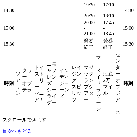
19:20
17:10
14:30
-
-
14:30
20:20
18:10
20:00
17:45
15:00
-
-
15:00
21:00
18:45
発券
発券
15:30
15:30
終了
終了
セ
マ
ン
ニモ
ー
トイ
レイ
マジ
タ
タワ
＆フ
イン
メ
ソ
スト
ジン
ック
海底
ー
ー
レン
ディ
イ
ア
ーリ
グ
ラン
2万
オ
時刻
オブ
ズ
ジョ
ド
時刻
リ
ー
スピ
プシ
マイ
ブ
テラ
シー
ーン
ラ
ン
マニ
リッ
アタ
ル
ジ
ー
ライ
ズ
グ
ア！
ツ
ー
ア
ダー
ー
ー
ン
ス
スクロールできます
目次へもどる