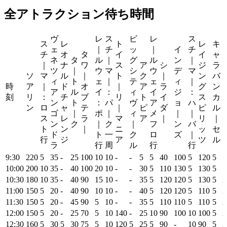
全アトラクション待ち時間
ヴ
レ
ス
ビ
レ
ス
ス
レ
ト
レ
キ
ェ
｜
チ
ッ
｜
イ
チ
チ
オ
タ
イ
イ
ャ
ネ
タ
ル
｜
グ
ル
ン
｜
｜
ナ
ワ
ス
ア
シ
ジ
ラ
ツ
｜
ウ
マ
シ
ウ
デ
マ
ソ
マ
ル
｜
ト
ク
｜
ン
バ
ィ
ト
ェ
｜
テ
ェ
ィ
｜
時
ア
｜
ド
オ
｜
ア
ラ
グ
ン
ア
ル
イ
：
ィ
イ
ジ
：
刻
リ
：
チ
ブ
リ
ト
イ
ス
カ
ン
ト
：
パ
ヴ
ア
ョ
ハ
ン
ロ
ャ
テ
｜
ピ
ダ
ピ
ル
ゴ
｜
ポ
｜
ィ
メ
｜
｜
ス
レ
ラ
マ
ア
｜
リ
｜
ン
ク
｜
ク
｜
フ
ン
バ
ト
ン
｜
ニ
ッ
セ
ド
ト
一
ク
ロ
ズ
｜
行
ジ
ア
ツ
ル
ラ
行
周
ル
行
行
9:30
220
5
35
-
25
100
10
10
-
-
5
5
40
100
5
120
5
5
10:00
200
10
35
-
40
100
20
10
-
-
30
5
110
130
5
130
5
1
10:30
180
10
35
-
40
90
15
10
-
-
35
5
120
120
5
130
5
2
11:00
150
5
20
-
40
90
10
10
-
-
40
5
120
120
5
110
5
2
11:30
150
5
20
-
45
90
5
10
-
-
35
5
110
110
5
110
5
2
12:00
150
5
20
-
25
70
5
10
140
-
25
10
90
100
10
100
5
2
12:30
160
5
30
5
30
75
5
10
120
5
25
5
90
-
10
90
5
2