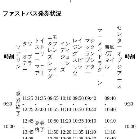
ファストパス発券状況
セ
マ
ン
ニモ
ー
トイ
レイ
マジ
タ
タワ
＆フ
イン
メ
ソ
スト
ジン
ック
海底
ー
ー
レン
ディ
イ
ア
ーリ
グ
ラン
2万
オ
時刻
オブ
ズ
ジョ
ド
時刻
リ
ー
スピ
プシ
マイ
ブ
テラ
シー
ーン
ラ
ン
マニ
リッ
アタ
ル
ジ
ー
ライ
ズ
グ
ア！
ツ
ー
ア
ダー
ー
ー
ン
ス
発
11:25
21:35
09:55
10:10
09:50
09:40
09:40
券
9:30
-
-
-
-
-
-
-
9:30
終
12:25
22:00
10:55
11:10
10:50
10:40
10:40
了
12:45
10:50
11:20
10:35
10:10
10:10
発券
10:00
-
-
-
-
-
-
10:00
終了
13:45
11:50
12:20
11:35
11:10
11:10
14:05
13:05
13:05
11:25
10:40
10:40