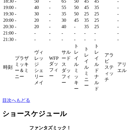
18:30
-
50
-
65
50
45
45
-
19:00
-
40
-
55
50
45
35
-
19:30
-
30
-
35
50
25
25
-
20:00
-
20
-
30
45
35
25
-
20:30
-
20
-
40
-
35
25
-
21:00
-
-
-
-
-
-
-
-
21:30
-
-
-
-
-
-
-
-
ト
ト
ト
ヴィ
サル
レ
レ
レ
アラ
プラザ
レッ
WFP
ード
イ
イ
イ
ビ
ダッ
ミッキ
ジ
ス
ル
ル
アリ
時刻
ル
ステ
フィ
ー＆ミ
シェ
ダッ
ミ
ド
エル
ミ
ィッ
ー
ニー
リー
フィ
ッ
ナ
ニ
チ
メイ
ー
キ
ル
ー
ー
ド
目次へもどる
ショースケジュール
ファンタズミック！