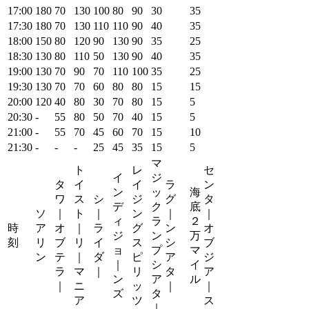
17:00
180
70
130
100
80
90
30
35
17:30
180
70
130
110
110
90
40
35
18:00
150
80
120
90
130
90
35
25
18:30
130
80
110
50
130
90
40
35
19:00
130
70
90
70
110
100
35
25
19:30
130
70
70
60
80
80
15
15
20:00
120
40
80
30
70
80
15
5
20:30
-
55
80
50
70
40
15
5
21:00
-
55
70
45
60
70
15
10
21:30
-
-
-
25
45
35
15
5
マ
ト
レ
セ
イ
ジ
タ
イ
イ
ラ
ン
ン
ッ
海
ワ
ス
シ
ジ
グ
タ
デ
ク
底
ソ
｜
ト
｜
ン
｜
｜
ィ
ラ
２
時
ア
オ
｜
ラ
グ
ン
オ
ジ
ン
万
刻
リ
ブ
リ
イ
ス
シ
ブ
ョ
プ
マ
ン
テ
｜
ダ
ピ
ア
ジ
｜
シ
イ
ラ
マ
｜
リ
タ
ア
ン
ア
ル
｜
ニ
ッ
｜
｜
ズ
タ
ア
ツ
ス
｜