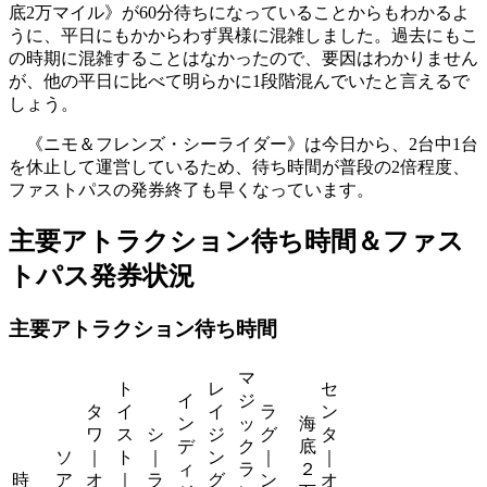
底2万マイル》が60分待ちになっていることからもわかるよ
うに、平日にもかからわず異様に混雑しました。過去にもこ
の時期に混雑することはなかったので、要因はわかりません
が、他の平日に比べて明らかに1段階混んでいたと言えるで
しょう。
《ニモ＆フレンズ・シーライダー》は今日から、2台中1台
を休止して運営しているため、待ち時間が普段の2倍程度、
ファストパスの発券終了も早くなっています。
主要アトラクション待ち時間＆ファス
トパス発券状況
主要アトラクション待ち時間
マ
ト
レ
セ
イ
ジ
タ
イ
イ
ラ
ン
ン
ッ
海
ワ
ス
シ
ジ
グ
タ
デ
ク
底
ソ
｜
ト
｜
ン
｜
｜
ィ
ラ
２
時
ア
オ
｜
ラ
グ
ン
オ