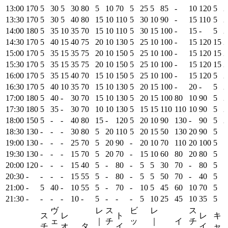
13:00
170
5
30
5
30
80
5
10
70
5
25
5
85
-
10
120
5
2
13:30
170
5
30
5
40
80
15
10
110
5
30
10
90
-
15
110
5
2
14:00
180
5
35
10
35
70
15
10
110
5
30
15
100
-
15
-
5
2
14:30
170
5
40
15
40
75
20
10
130
5
25
10
100
-
15
120
15
2
15:00
170
5
35
15
35
75
20
10
150
5
25
10
100
-
15
120
15
2
15:30
170
5
35
15
35
75
20
10
150
5
25
10
100
-
15
120
15
2
16:00
170
5
35
15
40
70
15
10
150
5
25
10
100
-
15
120
5
2
16:30
170
5
40
10
35
70
15
10
130
5
20
15
100
-
20
-
5
2
17:00
180
5
40
-
30
70
15
10
130
5
20
15
100
80
10
90
5
2
17:30
180
5
35
-
30
70
10
10
130
5
15
15
110
110
10
90
5
2
18:00
150
5
-
-
40
80
15
-
120
5
20
10
90
130
-
90
5
2
18:30
130
-
-
-
30
80
5
20
110
5
20
15
50
130
20
90
5
1
19:00
130
-
-
-
25
70
5
20
90
-
20
10
70
110
20
100
5
1
19:30
130
-
-
-
15
70
5
20
70
-
15
10
60
80
20
80
5
1
20:00
120
-
-
-
15
40
5
-
80
-
5
5
30
70
-
80
5
1
20:30
-
-
-
-
15
55
5
-
80
-
5
5
50
70
-
40
5
1
21:00
-
5
40
-
10
55
5
-
70
-
10
5
45
60
10
70
5
1
21:30
-
-
-
-
10
-
5
-
-
-
5
10
25
45
10
35
5
1
ヴ
レ
ス
ビ
レ
ス
ス
レ
ト
レ
キ
ェ
｜
チ
ッ
｜
イ
チ
チ
オ
タ
イ
イ
ャ