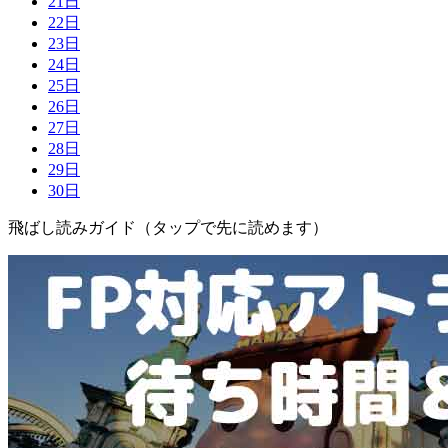
21日
22日
23日
24日
25日
26日
27日
28日
29日
30日
飛ばし読みガイド（タップで先に読めます）