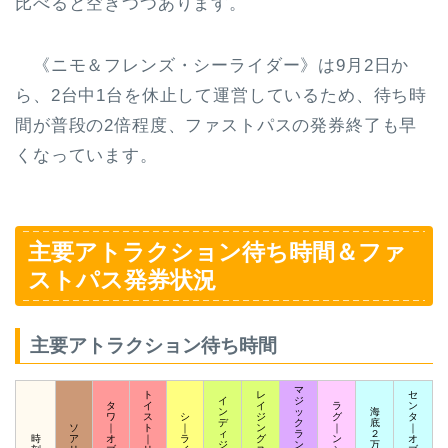
比べると空きつつあります。
《ニモ＆フレンズ・シーライダー》は9月2日か
ら、2台中1台を休止して運営しているため、待ち時
間が普段の2倍程度、ファストパスの発券終了も早
くなっています。
主要アトラクション待ち時間＆ファ
ストパス発券状況
主要アトラクション待ち時間
マ
ト
レ
セ
イ
ジ
タ
イ
イ
ラ
ン
ン
ッ
海
ワ
ス
シ
ジ
グ
タ
デ
ク
底
ソ
｜
ト
｜
ン
｜
｜
ィ
ラ
２
時
ア
オ
｜
ラ
グ
ン
オ
ジ
ン
万