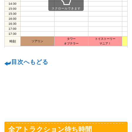
14:30
スクロールできます
15:00
15:30
16:00
16:30
17:00
17:30
タワー
トイストーリー
ニ
時刻
ソアリン
オブテラー
マニア！
目次へもどる
全アトラクション待ち時間