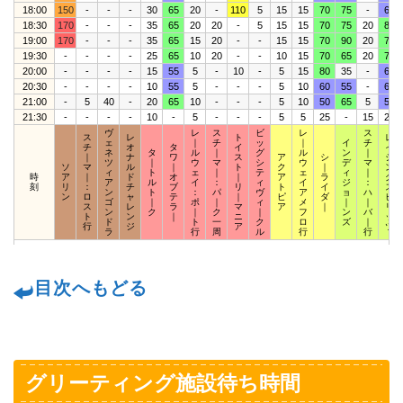
18:00
150
-
-
-
30
65
20
-
110
5
15
15
70
75
-
60
18:30
170
-
-
-
35
65
20
20
-
5
15
15
70
75
20
80
19:00
170
-
-
-
35
65
15
20
-
-
15
15
70
90
20
70
19:30
-
-
-
-
25
65
10
20
-
-
10
15
70
65
20
70
20:00
-
-
-
-
15
55
5
-
10
-
5
15
80
35
-
60
20:30
-
-
-
-
10
55
5
-
-
-
5
10
60
55
-
60
21:00
-
5
40
-
20
65
10
-
-
-
5
10
50
65
5
50
21:30
-
-
-
-
10
-
5
-
-
-
5
5
25
-
15
25
ヴ
レ
ス
ビ
レ
ス
ス
レ
ト
レ
ェ
｜
チ
ッ
｜
イ
チ
チ
オ
タ
イ
イ
ネ
タ
ル
｜
グ
ル
ン
｜
｜
ナ
ワ
ス
ア
シ
ジ
ツ
｜
ウ
マ
シ
ウ
デ
マ
ソ
マ
ル
｜
ト
ク
｜
ン
ィ
ト
ェ
｜
テ
ェ
ィ
｜
時
ア
｜
ド
オ
｜
ア
ラ
グ
ア
ル
イ
：
ィ
イ
ジ
：
刻
リ
：
チ
ブ
リ
ト
イ
ス
ン
ト
：
パ
ヴ
ア
ョ
ハ
ン
ロ
ャ
テ
｜
ピ
ダ
ピ
ゴ
｜
ポ
｜
ィ
メ
｜
｜
ス
レ
ラ
マ
ア
｜
リ
ン
ク
｜
ク
｜
フ
ン
バ
ト
ン
｜
ニ
ッ
ド
ト
一
ク
ロ
ズ
｜
行
ジ
ア
ツ
ラ
行
周
ル
行
行
目次へもどる
グリーティング施設待ち時間