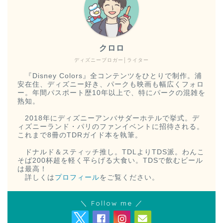
クロロ
ディズニーブロガー│ライター
『Disney Colors』全コンテンツをひとりで制作。浦
安在住、ディズニー好き、パークも映画も幅広くフォロ
ー。年間パスポート歴10年以上で、特にパークの混雑を
熟知。
2018年にディズニーアンバサダーホテルで挙式。デ
ィズニーランド・パリのファンイベントに招待される。
これまで8冊のTDRガイド本を執筆。
ドナルド＆スティッチ推し。TDLよりTDS派。わんこ
そば200杯超を軽く平らげる大食い。TDSで飲むビール
は最高！
詳しくは
プロフィール
をご覧ください。
＼ Follow me ／