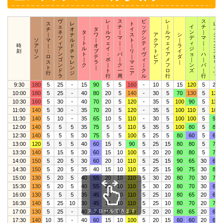
ヴ
レ
ス
ビ
レ
ス
ス
レ
ト
レ
ェ
｜
チ
ッ
｜
イ
チ
チ
オ
タ
イ
イ
ネ
タ
ル
｜
グ
ル
ン
｜
｜
ナ
ワ
ス
ア
シ
ジ
ツ
｜
ウ
マ
シ
ウ
デ
マ
ソ
マ
ル
｜
ト
ク
｜
ン
ィ
ト
ェ
｜
テ
ェ
ィ
｜
時
ア
｜
ド
オ
｜
ア
ラ
グ
ア
ル
イ
：
ィ
イ
ジ
：
刻
リ
：
チ
ブ
リ
ト
イ
ス
ン
ト
：
パ
ヴ
ア
ョ
ハ
ン
ロ
ャ
テ
｜
ピ
ダ
ピ
ゴ
｜
ポ
｜
ィ
メ
｜
｜
ス
レ
ラ
マ
ア
｜
リ
ン
ク
｜
ク
｜
フ
ン
バ
ト
ン
｜
ニ
ッ
ド
ト
一
ク
ロ
ズ
｜
行
ジ
ア
ツ
ラ
行
周
ル
行
行
9:30
180
5
25
-
15
90
5
5
160
-
10
5
15
120
5
25
10:00
180
5
25
-
40
80
20
5
140
-
30
5
70
130
5
120
10:30
160
5
30
-
40
70
20
5
120
-
35
5
100
90
5
110
11:00
140
5
30
-
35
70
20
5
120
-
35
5
100
110
5
100
11:30
140
5
10
-
35
65
10
5
110
-
30
5
100
100
5
90
12:00
140
5
5
5
35
75
5
5
110
5
35
5
100
80
5
80
12:30
140
5
5
5
30
75
5
5
100
5
25
5
80
60
5
60
13:00
120
5
5
5
40
60
15
5
90
5
25
15
80
80
5
70
13:30
140
5
15
5
30
60
15
10
100
5
20
20
80
80
5
70
14:00
150
5
20
5
30
60
20
10
110
5
25
15
90
65
30
60
14:30
150
5
20
5
35
40
15
10
110
5
25
15
90
75
30
80
15:00
130
5
20
5
40
55
20
10
110
5
30
20
80
70
30
70
15:30
130
5
20
5
40
55
20
10
110
5
30
20
80
70
30
60
16:00
130
5
5
5
35
45
20
10
110
5
25
10
80
65
20
60
16:30
140
5
25
10
30
45
15
10
110
5
25
10
80
70
20
70
スクロールできます
17:00
130
5
25
-
40
50
15
10
110
5
20
20
80
65
20
60
17:30
140
10
35
-
40
60
15
10
100
5
20
15
60
60
20
60