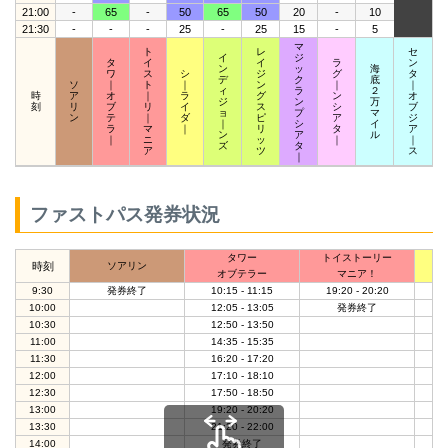
21:00
-
65
-
50
65
50
20
-
10
21:30
-
-
-
25
-
25
15
-
5
マ
ト
レ
セ
イ
ジ
タ
イ
イ
ラ
ン
ン
ッ
海
ワ
ス
シ
ジ
グ
タ
デ
ク
底
ソ
｜
ト
｜
ン
｜
｜
ィ
ラ
２
時
ア
オ
｜
ラ
グ
ン
オ
ジ
ン
万
刻
リ
ブ
リ
イ
ス
シ
ブ
ョ
プ
マ
ン
テ
｜
ダ
ピ
ア
ジ
｜
シ
イ
ラ
マ
｜
リ
タ
ア
ン
ア
ル
｜
ニ
ッ
｜
｜
ズ
タ
ア
ツ
ス
｜
ファストパス発券状況
タワー
トイストーリー
ニ
時刻
ソアリン
オブテラー
マニア！
9:30
発券終了
10:15 - 11:15
19:20 - 20:20
0
10:00
12:05 - 13:05
発券終了
1
10:30
12:50 - 13:50
1
11:00
14:35 - 15:35
1
11:30
16:20 - 17:20
2
12:00
17:10 - 18:10
12:30
17:50 - 18:50
13:00
19:20 - 20:20
13:30
21:20 - 22:00
14:00
発券終了