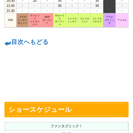
20:30
-
20
-
35
-
-
35
-
21:00
-
-
-
30
-
-
30
-
21:30
-
-
-
-
-
-
-
-
ヴィレッ
サルード
プラザ
WFP
アラビ
ジ
ス
トレイル
トレイル
トレイル
時刻
ミッキー
ダッフィ
スティッ
アリエル
シェリー
ダッフィ
ミッキー
ミニー
ドナルド
＆ミニー
ー
チ
メイ
ー
目次へもどる
ショースケジュール
ファンタズミック！