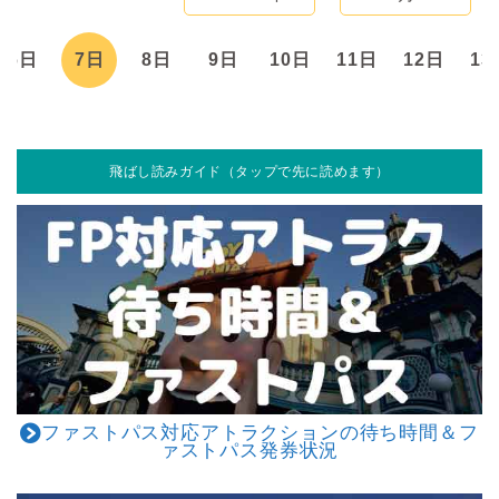
6日
7日
8日
9日
10日
11日
12日
13
飛ばし読みガイド（タップで先に読めます）
ファストパス対応アトラクションの待ち時間＆フ
ァストパス発券状況