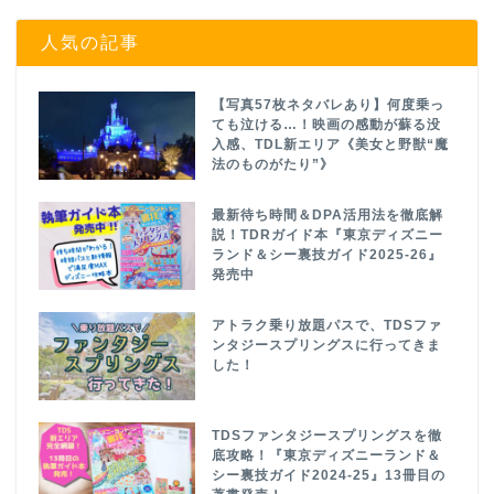
人気の記事
【写真57枚ネタバレあり】何度乗っ
ても泣ける…！映画の感動が蘇る没
入感、TDL新エリア《美女と野獣“魔
法のものがたり”》
最新待ち時間＆DPA活用法を徹底解
説！TDRガイド本『東京ディズニー
ランド＆シー裏技ガイド2025-26』
発売中
アトラク乗り放題パスで、TDSファ
ンタジースプリングスに行ってきま
した！
TDSファンタジースプリングスを徹
底攻略！『東京ディズニーランド＆
シー裏技ガイド2024-25』13冊目の