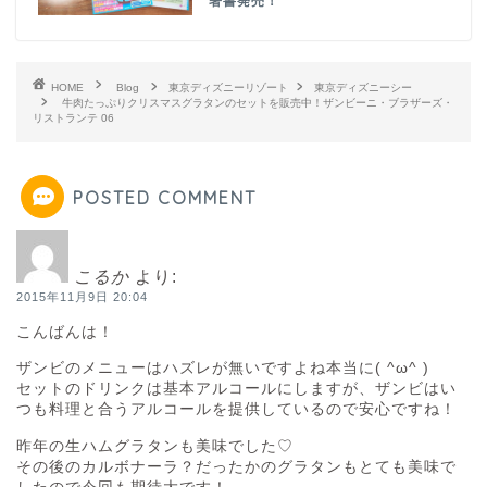
著書発売！
HOME
Blog
東京ディズニーリゾート
東京ディズニーシー
牛肉たっぷりクリスマスグラタンのセットを販売中！ザンビーニ・ブラザーズ・
リストランテ 06
POSTED COMMENT
こるか
より:
2015年11月9日 20:04
こんばんは！
ザンビのメニューはハズレが無いですよね本当に( ^ω^ )
セットのドリンクは基本アルコールにしますが、ザンビはい
つも料理と合うアルコールを提供しているので安心ですね！
昨年の生ハムグラタンも美味でした♡
その後のカルボナーラ？だったかのグラタンもとても美味で
したので今回も期待大です！