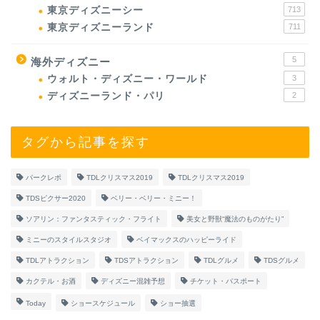
東京ディズニーシー
713
東京ディズニーランド
711
5
海外ディズニー
ウォルト・ディズニー・ワールド
3
ディズニーランド・パリ
2
タグから記事を探す
パークレポ
TDLクリスマス2019
TDLクリスマス2019
TDSピクサー2020
ベリー・ベリー・ミニー！
ソアリン：ファンタスティック・フライト
美女と野獣“魔法のものがたり”
ミニーのスタイルスタジオ
ベイマックスのハッピーライド
TDLアトラクション
TDSアトラクション
TDLグルメ
TDSグルメ
カクテル・お酒
ディズニー混雑予想
チケット・パスポート
Today
ショースケジュール
ショー抽選