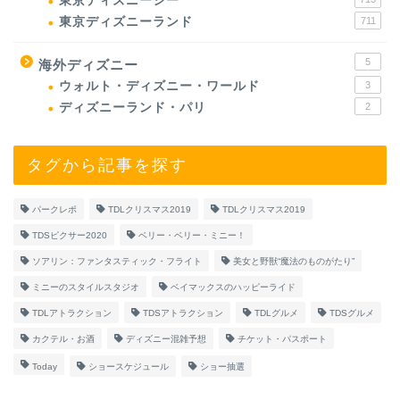
東京ディズニーシー
東京ディズニーランド
711
5
海外ディズニー
ウォルト・ディズニー・ワールド
3
ディズニーランド・パリ
2
タグから記事を探す
パークレポ
TDLクリスマス2019
TDLクリスマス2019
TDSピクサー2020
ベリー・ベリー・ミニー！
ソアリン：ファンタスティック・フライト
美女と野獣“魔法のものがたり”
ミニーのスタイルスタジオ
ベイマックスのハッピーライド
TDLアトラクション
TDSアトラクション
TDLグルメ
TDSグルメ
カクテル・お酒
ディズニー混雑予想
チケット・パスポート
Today
ショースケジュール
ショー抽選