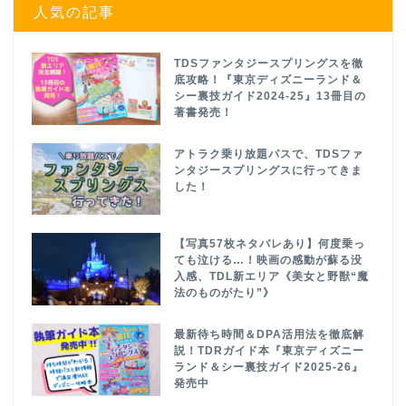
人気の記事
TDSファンタジースプリングスを徹
底攻略！『東京ディズニーランド＆
シー裏技ガイド2024-25』13冊目の
著書発売！
アトラク乗り放題パスで、TDSファ
ンタジースプリングスに行ってきま
した！
【写真57枚ネタバレあり】何度乗っ
ても泣ける…！映画の感動が蘇る没
入感、TDL新エリア《美女と野獣“魔
法のものがたり”》
最新待ち時間＆DPA活用法を徹底解
説！TDRガイド本『東京ディズニー
ランド＆シー裏技ガイド2025-26』
発売中