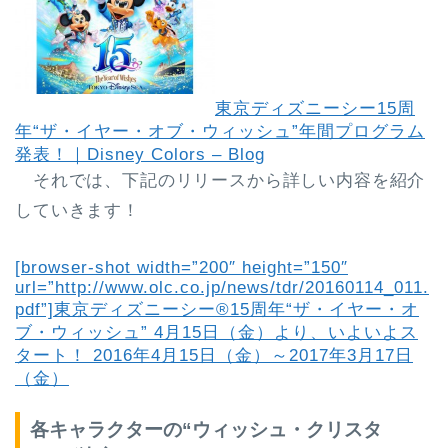
東京ディズニーシー15周
年“ザ・イヤー・オブ・ウィッシュ”年間プログラム
発表！｜Disney Colors – Blog
それでは、下記のリリースから詳しい内容を紹介
していきます！
[browser-shot width=”200″ height=”150″
url=”http://www.olc.co.jp/news/tdr/20160114_011.
pdf”]
東京ディズニーシー®15周年“ザ・イヤー・オ
ブ・ウィッシュ” 4月15日（金）より、いよいよス
タート！ 2016年4月15日（金）～2017年3月17日
（金）
各キャラクターの“ウィッシュ・クリスタ