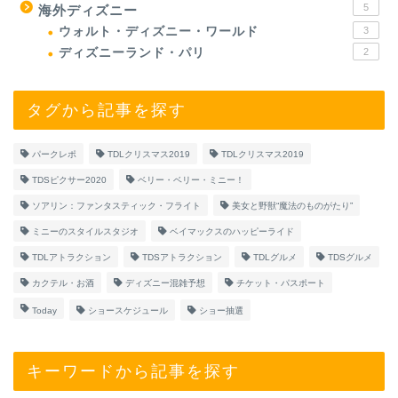
5
海外ディズニー
ウォルト・ディズニー・ワールド
3
ディズニーランド・パリ
2
タグから記事を探す
パークレポ
TDLクリスマス2019
TDLクリスマス2019
TDSピクサー2020
ベリー・ベリー・ミニー！
ソアリン：ファンタスティック・フライト
美女と野獣“魔法のものがたり”
ミニーのスタイルスタジオ
ベイマックスのハッピーライド
TDLアトラクション
TDSアトラクション
TDLグルメ
TDSグルメ
カクテル・お酒
ディズニー混雑予想
チケット・パスポート
Today
ショースケジュール
ショー抽選
キーワードから記事を探す