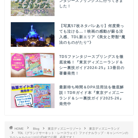
ンタジースプリングスに行ってきま
した！
【写真57枚ネタバレあり】何度乗っ
ても泣ける…！映画の感動が蘇る没
入感、TDL新エリア《美女と野獣“魔
法のものがたり”》
TDSファンタジースプリングスを徹
底攻略！『東京ディズニーランド＆
シー裏技ガイド2024-25』13冊目の
著書発売！
最新待ち時間＆DPA活用法を徹底解
説！TDRガイド本『東京ディズニー
ランド＆シー裏技ガイド2025-26』
発売中
HOME
Blog
東京ディズニーリゾート
東京ディズニーランド
TDL《グランドサーキット・レースウェイ》ファイナルラップ・キャンペーンの
スペシャルページが公式HPで公開。必見です！