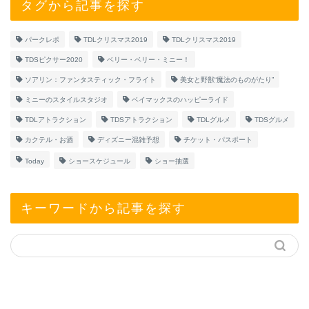
タグから記事を探す
パークレポ
TDLクリスマス2019
TDLクリスマス2019
TDSピクサー2020
ベリー・ベリー・ミニー！
ソアリン：ファンタスティック・フライト
美女と野獣“魔法のものがたり”
ミニーのスタイルスタジオ
ベイマックスのハッピーライド
TDLアトラクション
TDSアトラクション
TDLグルメ
TDSグルメ
カクテル・お酒
ディズニー混雑予想
チケット・パスポート
Today
ショースケジュール
ショー抽選
キーワードから記事を探す