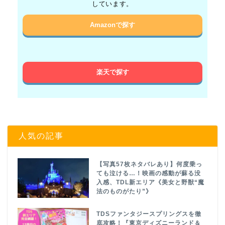
しています。
Amazonで探す
楽天で探す
人気の記事
【写真57枚ネタバレあり】何度乗っ
ても泣ける…！映画の感動が蘇る没
入感、TDL新エリア《美女と野獣“魔
法のものがたり”》
TDSファンタジースプリングスを徹
底攻略！『東京ディズニーランド＆