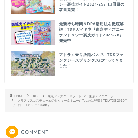
シー裏技ガイド2024-25』13冊目の
著書発売！
最新待ち時間＆DPA活用法を徹底解
説！TDRガイド本『東京ディズニー
ランド＆シー裏技ガイド2025-26』
発売中
アトラク乗り放題パスで、TDSファ
ンタジースプリングスに行ってきま
した！
HOME
Blog
東京ディズニーリゾート
東京ディズニーシー
クリスマスコスチュームのミッキー＆ミニーがTodayに登場！TDL/TDS 2019年
11月1日～11月30日のToday
COMMENT