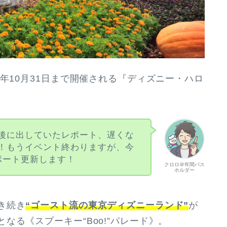
年10月31日まで開催される『ディズニー・ハロ
後に出していたレポート、遅くな
！もうイベント終わりますが、今
ポート更新します！
クロロ＠年間パス
ホルダー
き続き
“ゴースト流の東京ディズニーランド”
が
なる《スプーキー“Boo!”パレード》。