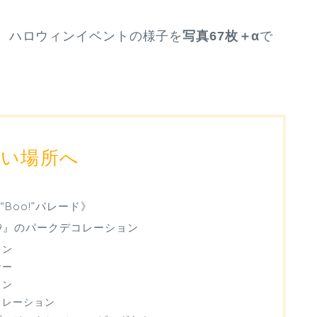
、ハロウィンイベントの様子を
写真67枚＋α
で
たい場所へ
Boo!”パレード》
19』のパークデコレーション
ョン
ナー
ョン
コレーション