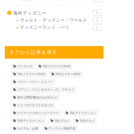
海外ディズニー
5
ウォルト・ディズニー・ワールド
3
ディズニーランド・パリ
2
タグから記事を探す
パークレポ
TDLクリスマス2019
TDLクリスマス2019
TDSピクサー2020
ベリー・ベリー・ミニー！
ソアリン：ファンタスティック・フライト
美女と野獣“魔法のものがたり”
ミニーのスタイルスタジオ
ベイマックスのハッピーライド
TDLアトラクション
TDSアトラクション
TDLグルメ
TDSグルメ
カクテル・お酒
ディズニー混雑予想