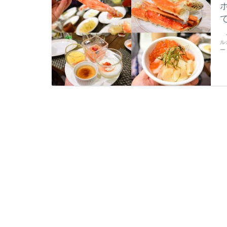
今
ル
ー