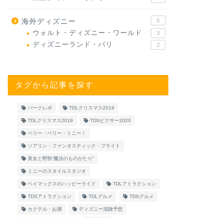
海外ディズニー
5
ウォルト・ディズニー・ワールド
3
ディズニーランド・パリ
2
タグから記事を探す
パークレポ
TDLクリスマス2019
TDLクリスマス2019
TDSピクサー2020
ベリー・ベリー・ミニー！
ソアリン：ファンタスティック・フライト
美女と野獣“魔法のものがたり”
ミニーのスタイルスタジオ
ベイマックスのハッピーライド
TDLアトラクション
TDSアトラクション
TDLグルメ
TDSグルメ
カクテル・お酒
ディズニー混雑予想