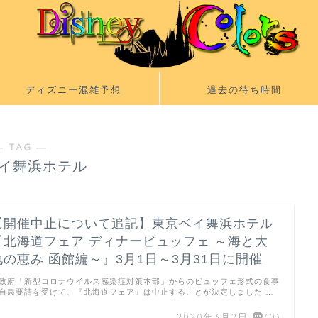
ディズニー混雑予想
過去の待ち時間
― TAG ―
イ舞浜ホテル
【開催中止について追記】東京ベイ舞浜ホテル
『北海道フェア ディナービュッフェ ～海と大
地の恵み 函館編～』3月1日～3月31日に開催
府「新型コロナウイルス感染症対策本部」からのビュッフェ形式の食事
自粛要請を受けて、『北海道フェア』は中止することが決定しました …
2020年3月2日
(0)