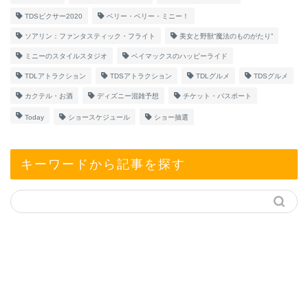
TDSピクサー2020
ベリー・ベリー・ミニー！
ソアリン：ファンタスティック・フライト
美女と野獣“魔法のものがたり”
ミニーのスタイルスタジオ
ベイマックスのハッピーライド
TDLアトラクション
TDSアトラクション
TDLグルメ
TDSグルメ
カクテル・お酒
ディズニー混雑予想
チケット・パスポート
Today
ショースケジュール
ショー抽選
キーワードから記事を探す