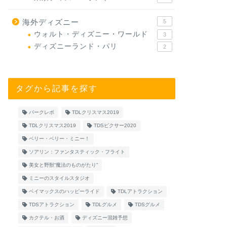
海外ディズニー
5
ウォルト・ディズニー・ワールド
3
ディズニーランド・パリ
2
タグから記事を探す
パークレポ
TDLクリスマス2019
TDLクリスマス2019
TDSピクサー2020
ベリー・ベリー・ミニー！
ソアリン：ファンタスティック・フライト
美女と野獣“魔法のものがたり”
ミニーのスタイルスタジオ
ベイマックスのハッピーライド
TDLアトラクション
TDSアトラクション
TDLグルメ
TDSグルメ
カクテル・お酒
ディズニー混雑予想