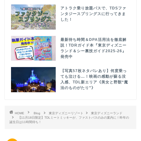
アトラク乗り放題パスで、TDSファ
ンタジースプリングスに行ってきま
した！
最新待ち時間＆DPA活用法を徹底解
説！TDRガイド本『東京ディズニー
ランド＆シー裏技ガイド2025-26』
発売中
【写真57枚ネタバレあり】何度乗っ
ても泣ける…！映画の感動が蘇る没
入感、TDL新エリア《美女と野獣“魔
法のものがたり”》
HOME
Blog
東京ディズニーリゾート
東京ディズニーランド
【11月18日限定】TDLミートミッキーが、ファストパスのみの案内に！昨年の
誕生日は11時間待ち！