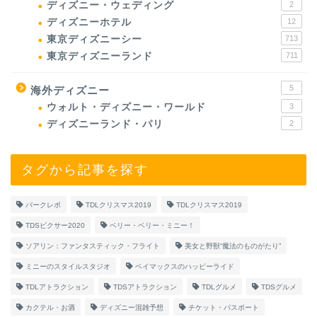
ディズニー・ウェディング
2
ディズニーホテル
12
東京ディズニーシー
713
東京ディズニーランド
711
5
海外ディズニー
ウォルト・ディズニー・ワールド
3
ディズニーランド・パリ
2
タグから記事を探す
パークレポ
TDLクリスマス2019
TDLクリスマス2019
TDSピクサー2020
ベリー・ベリー・ミニー！
ソアリン：ファンタスティック・フライト
美女と野獣“魔法のものがたり”
ミニーのスタイルスタジオ
ベイマックスのハッピーライド
TDLアトラクション
TDSアトラクション
TDLグルメ
TDSグルメ
カクテル・お酒
ディズニー混雑予想
チケット・パスポート