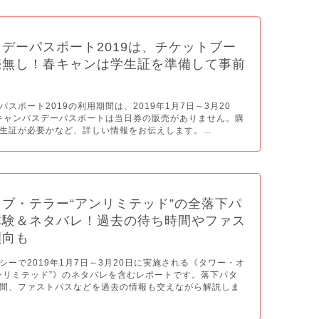
デーパスポート2019は、チケットブー
売無し！春キャンは学生証を準備して事前
スポート2019の利用期間は、2019年1月7日～3月20
のキャンパスデーパスポートは当日券の販売がありません。購
生証が必要かなど、詳しい情報をお伝えします。...
ブ・テラー“アンリミテッド”の全落下パ
体験＆ネタバレ！過去の待ち時間やファス
傾向も
シーで2019年1月7日～3月20日に実施される《タワー・オ
ンリミテッド”》のネタバレを含むレポートです。落下パタ
間、ファストパスなどを過去の情報も交えながら解説しま