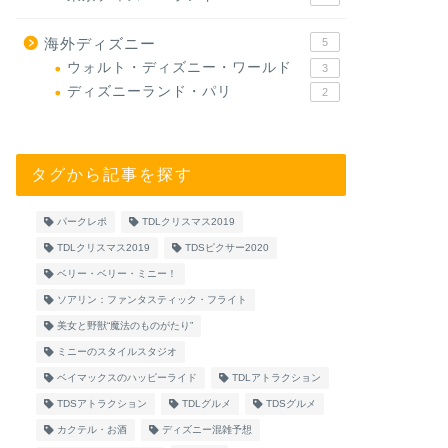
海外ディズニー
5
ウォルト・ディズニー・ワールド
3
ディズニーランド・パリ
2
タグから記事を探す
パークレポ
TDLクリスマス2019
TDLクリスマス2019
TDSピクサー2020
ベリー・ベリー・ミニー！
ソアリン：ファンタスティック・フライト
美女と野獣“魔法のものがたり”
ミニーのスタイルスタジオ
ベイマックスのハッピーライド
TDLアトラクション
TDSアトラクション
TDLグルメ
TDSグルメ
カクテル・お酒
ディズニー混雑予想