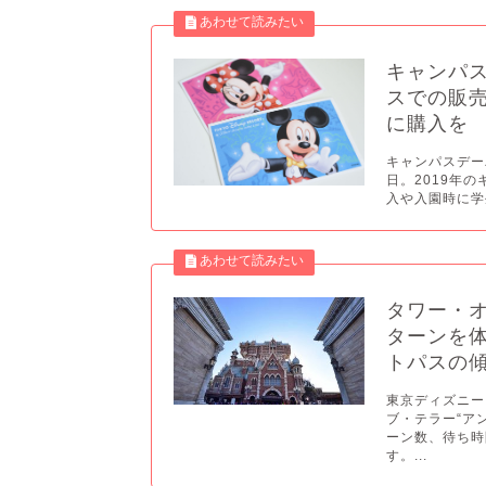
キャンパス
スでの販
に購入を
キャンパスデーパ
日。2019年
入や入園時に学
タワー・オ
ターンを
トパスの
東京ディズニー
ブ・テラー“ア
ーン数、待ち時
す。...