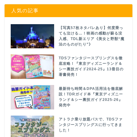
人気の記事
【写真57枚ネタバレあり】何度乗っ
ても泣ける…！映画の感動が蘇る没
入感、TDL新エリア《美女と野獣“魔
法のものがたり”》
TDSファンタジースプリングスを徹
底攻略！『東京ディズニーランド＆
シー裏技ガイド2024-25』13冊目の
著書発売！
最新待ち時間＆DPA活用法を徹底解
説！TDRガイド本『東京ディズニー
ランド＆シー裏技ガイド2025-26』
発売中
アトラク乗り放題パスで、TDSファ
ンタジースプリングスに行ってきま
した！