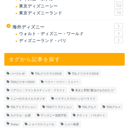
東京ディズニーシー
713
東京ディズニーランド
711
5
海外ディズニー
ウォルト・ディズニー・ワールド
3
ディズニーランド・パリ
2
タグから記事を探す
パークレポ
TDLクリスマス2019
TDLクリスマス2019
TDSピクサー2020
ベリー・ベリー・ミニー！
ソアリン：ファンタスティック・フライト
美女と野獣“魔法のものがたり”
ミニーのスタイルスタジオ
ベイマックスのハッピーライド
TDLアトラクション
TDSアトラクション
TDLグルメ
TDSグルメ
カクテル・お酒
ディズニー混雑予想
チケット・パスポート
Today
ショースケジュール
ショー抽選