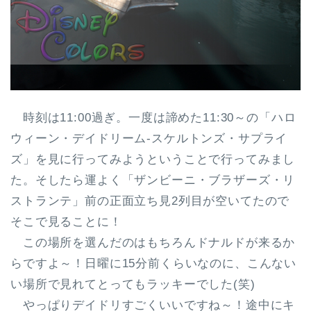
時刻は11:00過ぎ。一度は諦めた11:30～の「ハロ
ウィーン・デイドリーム-スケルトンズ・サプライ
ズ」を見に行ってみようということで行ってみまし
た。そしたら運よく「ザンビーニ・ブラザーズ・リ
ストランテ」前の正面立ち見2列目が空いてたので
そこで見ることに！
この場所を選んだのはもちろんドナルドが来るか
らですよ～！日曜に15分前くらいなのに、こんない
い場所で見れてとってもラッキーでした(笑)
やっぱりデイドリすごくいいですね～！途中にキ