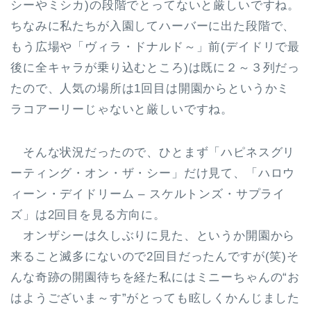
シーやミシカ)の段階でとってないと厳しいですね。
ちなみに私たちが入園してハーバーに出た段階で、
もう広場や「ヴィラ・ドナルド～」前(デイドリで最
後に全キャラが乗り込むところ)は既に２～３列だっ
たので、人気の場所は1回目は開園からというかミ
ラコアーリーじゃないと厳しいですね。
そんな状況だったので、ひとまず「ハピネスグリ
ーティング・オン・ザ・シー」だけ見て、「ハロウ
ィーン・デイドリーム – スケルトンズ・サプライ
ズ」は2回目を見る方向に。
オンザシーは久しぶりに見た、というか開園から
来ること滅多にないので2回目だったんですが(笑)そ
んな奇跡の開園待ちを経た私にはミニーちゃんの“お
はようございま～す”がとっても眩しくかんじました